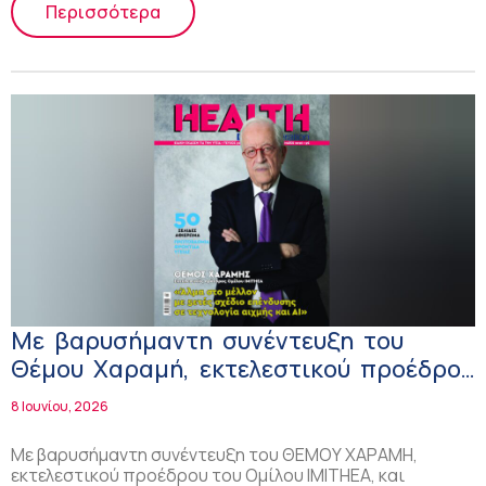
Περισσότερα
Με βαρυσήμαντη συνέντευξη του
Θέμου Χαραμή, εκτελεστικού προέδρου
του Ομίλου IMITHEA και αφιέρωμα
8 Ιουνίου, 2026
στην Πρωτοβάθμια Φροντίδα Υγείας,
κυκλοφορεί το Health Next Generation
Με βαρυσήμαντη συνέντευξη του ΘΕΜΟΥ ΧΑΡΑΜΗ,
εκτελεστικού προέδρου του Ομίλου IMITHEA, και
και ηλεκτρονικά