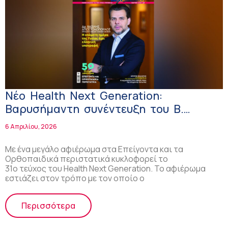
Νέο Health Next Generation:
Βαρυσήμαντη συνέντευξη του Β.
Αποστολόπουλου – Αφιέρωμα στα
6 Απριλίου, 2026
επείγοντα και ορθοπαιδικά
περιστατικά
Με ένα μεγάλο αφιέρωμα στα Επείγοντα και τα
Ορθοπαιδικά περιστατικά κυκλοφορεί το
31ο τεύχος του Health Next Generation. Το αφιέρωμα
εστιάζει στον τρόπο με τον οποίο ο
Περισσότερα