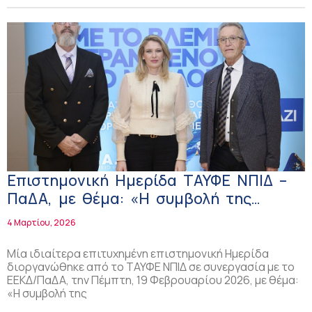
Επιστημονική Ημερίδα ΤΑΥΦΕ ΝΠΙΔ –
ΠαΔΑ, με θέμα: «Η συμβολή της
Δημόσιας και Ιδιωτικής
4 Μαρτίου, 2026
Συμπληρωματικής Ασφάλισης στην
αντιμετώπιση της Δημογραφικής
Μία ιδιαίτερα επιτυχημένη επιστημονική Ημερίδα
διοργανώθηκε από το ΤΑΥΦΕ ΝΠΙΔ σε συνεργασία με το
Κρίσης» Ήταν όλοι εκεί!
ΕΕΚΔ/ΠαΔΑ, την Πέμπτη, 19 Φεβρουαρίου 2026, με θέμα:
«Η συμβολή της