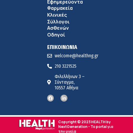
Εφημερεύοντα
Φαρμακεία
Κλινικές
Σύλλογοι
Ασθενών
Οδηγοί
ΕΠΙΚΟΙΝΩΝΙΑ
welcome@healthng.gr
210 3221525
Φιλελλήνων 3 –
Σύνταγμα,
10557 Αθήνα
Copyright © 2023 HEALTH by
NextGeneration - Το portal για
την υγεία