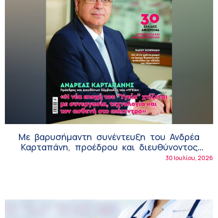
Με βαρυσήμαντη συνέντευξη του Ανδρέα
Καρταπάνη, προέδρου και διευθύνοντος
συμβούλου του ΥΓΕΙΑ και αφιέρωμα στην
30 Ιουλίου, 2026
Αγγειολογία και Αγγειοχειρουργική, κυκλοφορεί
το Health Next Generation