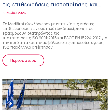
τις επιθεωρήσεις πιστοποίησης και
ενισχύουν τη δέσμευσή τους στη
10 Ιουλίου, 2026
βιωσιμότητα
Τα Medifirst ολοκλήρωσαν με επιτυχία τις ετήσιες
επιθεωρήσεις των συστημάτων διαχείρισης που
εφαρμόζουν, διατηρώντας τις
πιστοποιήσεις ISO 9001:2015 και ΕΛΟΤ EN 15224:2017 για
την ποιότητα και την ασφάλεια στις υπηρεσίες υγείας,
ενώ παράλληλα απέκτησαν
Περισσότερα