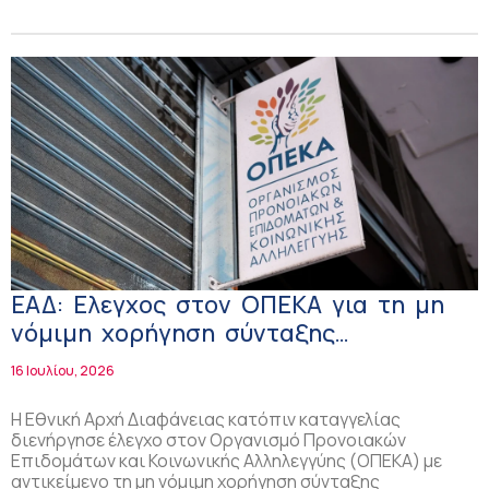
ΕΑΔ: Ελεγχος στον ΟΠΕΚΑ για τη μη
νόμιμη χορήγηση σύνταξης
ανασφάλιστων υπερηλίκων σε
16 Ιουλίου, 2026
ωφελούμενο
Η Εθνική Αρχή Διαφάνειας κατόπιν καταγγελίας
διενήργησε έλεγχο στον Οργανισμό Προνοιακών
Επιδομάτων και Κοινωνικής Αλληλεγγύης (ΟΠΕΚΑ) με
αντικείμενο τη μη νόμιμη χορήγηση σύνταξης