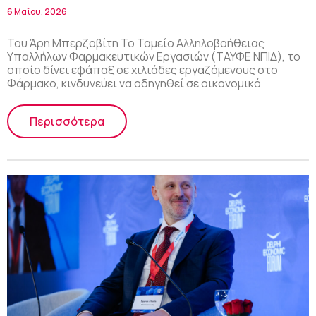
ασφάλιση των εργαζομένων στο
6 Μαΐου, 2026
Φάρμακο!
Του Άρη Μπερζοβίτη Το Ταμείο Αλληλοβοήθειας
Υπαλλήλων Φαρμακευτικών Εργασιών (ΤΑΥΦΕ ΝΠΙΔ), το
οποίο δίνει εφάπαξ σε χιλιάδες εργαζόμενους στο
Φάρμακο, κινδυνεύει να οδηγηθεί σε οικονομικό
Περισσότερα