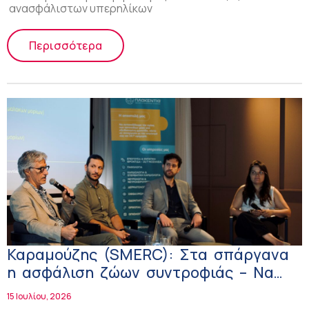
ανασφάλιστων υπερηλίκων
Περισσότερα
Καραμούζης (SMERC): Στα σπάργανα
η ασφάλιση ζώων συντροφιάς – Να
μπουν και άλλες ασφαλιστικές με
15 Ιουλίου, 2026
σύγχρονα προϊόντα