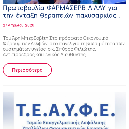
Πρωτοβουλία ΦΑΡΜΑΣΕΡΒ-ΛΙΛΛΥ για
την ένταξη θεραπειών παχυσαρκίας
στα ομαδικά ασφαλιστήρια
27 Απριλίου, 2026
Του Άρη Μπερζοβίτη Στο πρόσφατο Οικονομικό
Φόρουμ των Δελφών, στο πάνελ για τη βιωσιμότητα των
συστημάτων υγείας, ο κ. Σπύρος Φιλιώτης,
Αντιπρόεδρος και Γενικός Διευθυντής
Περισσότερα