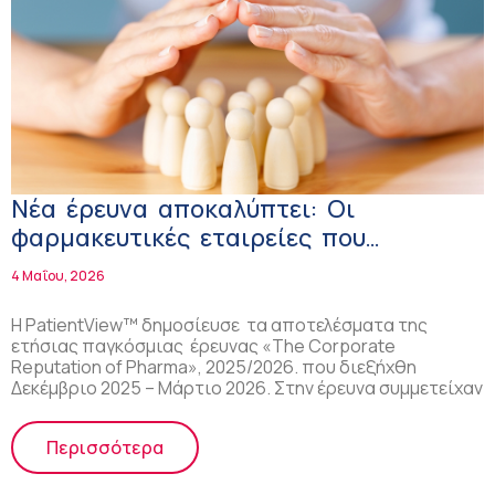
Νέα έρευνα αποκαλύπτει: Οι
φαρμακευτικές εταιρείες που
εγκαταλείπουν τις ομάδες ασθενών σε
4 Μαΐου, 2026
δύσκολες εποχές βλέπουν την εταιρική
τους φήμη να υποχωρεί
Η PatientView™ δημοσίευσε τα αποτελέσματα της
ετήσιας παγκόσμιας έρευνας «The Corporate
Reputation of Pharma», 2025/2026. που διεξήχθη
Δεκέμβριο 2025 – Μάρτιο 2026. Στην έρευνα συμμετείχαν
Περισσότερα