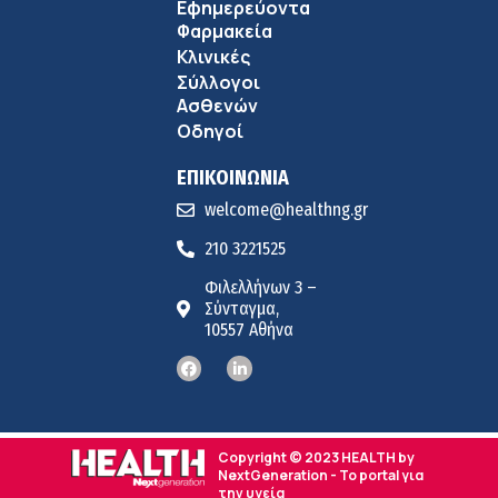
Εφημερεύοντα
Φαρμακεία
Κλινικές
Σύλλογοι
Ασθενών
Οδηγοί
ΕΠΙΚΟΙΝΩΝΙΑ
welcome@healthng.gr
210 3221525
Φιλελλήνων 3 –
Σύνταγμα,
10557 Αθήνα
Copyright © 2023 HEALTH by
NextGeneration - Το portal για
την υγεία