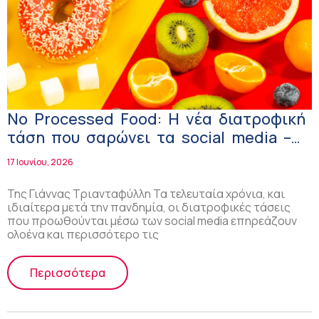
No Processed Food: Η νέα διατροφική
τάση που σαρώνει τα social media –
Μόδα ή ουσιαστική επένδυση στην
17 Ιουνίου, 2026
υγεία;
Της Γιάννας Τριανταφύλλη Τα τελευταία χρόνια, και
ιδιαίτερα μετά την πανδημία, οι διατροφικές τάσεις
που προωθούνται μέσω των social media επηρεάζουν
ολοένα και περισσότερο τις
Περισσότερα