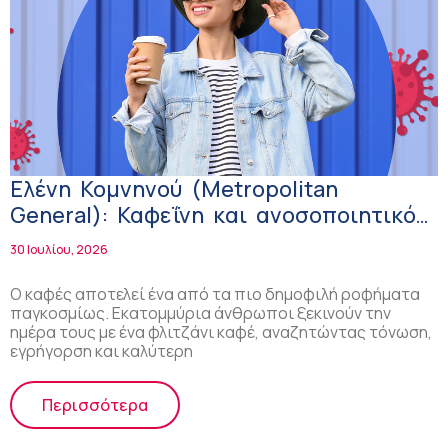
Ελένη Κομνηνού (Μetropolitan
General): Καφεΐνη και ανοσοποιητικό
σύστημα – Η σχέση με τα αυτοάνοσα
30 Ιουλίου, 2026
νοσήματα
Ο καφές αποτελεί ένα από τα πιο δημοφιλή ροφήματα
παγκοσμίως. Εκατομμύρια άνθρωποι ξεκινούν την
ημέρα τους με ένα φλιτζάνι καφέ, αναζητώντας τόνωση,
εγρήγορση και καλύτερη
Περισσότερα