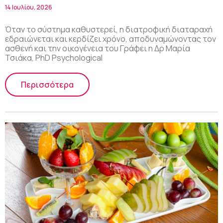
καθοριστικής σημασίας
14 Ιουλίου, 2026
Όταν το σύστημα καθυστερεί, η διατροφική διαταραχή
εδραιώνεται και κερδίζει χρόνο, αποδυναμώνοντας τον
ασθενή και την οικογένεια του Γράφει η Δρ Μαρία
Τσιάκα, PhD Psychological
Περισσότερα