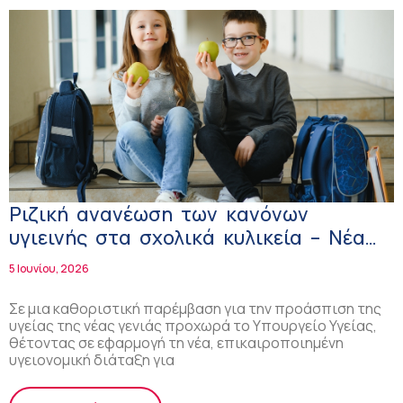
Ριζική ανανέωση των κανόνων
υγιεινής στα σχολικά κυλικεία – Νέα
υγειονομική διάταξη στο πλαίσιο της
5 Ιουνίου, 2026
Εθνικής Δράσης κατά της Παιδικής
Παχυσαρκίας
Σε μια καθοριστική παρέμβαση για την προάσπιση της
υγείας της νέας γενιάς προχωρά το Υπουργείο Υγείας,
θέτοντας σε εφαρμογή τη νέα, επικαιροποιημένη
υγειονομική διάταξη για