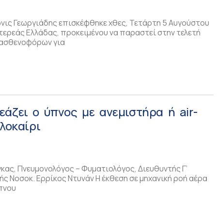
νις Γεωργιάδης επισκέφθηκε χθες, Τετάρτη 5 Αυγούστου
Στερεάς Ελλάδας, προκειμένου να παραστεί στην τελετή
 ασθενοφόρων για
άζει ο ύπνος με ανεμιστήρα ή air-
αλοκαίρι
κας, Πνευμονολόγος – Φυματιολόγος, Διευθυντής Γ’
ής Νοσοκ. Ερρίκος Ντυνάν Η έκθεση σε μηχανική ροή αέρα
ύπνου