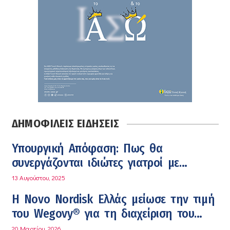
ΔΗΜΟΦΙΛΕΙΣ ΕΙΔΗΣΕΙΣ
Υπουργική Απόφαση: Πως θα
συνεργάζονται ιδιώτες γιατροί με
νοσοκομεία του δημοσίου συστήματος
13 Αυγούστου, 2025
υγείας
Η Novo Nordisk Ελλάς μείωσε την τιμή
του Wegovy® για τη διαχείριση του
βάρους
20 Μαρτίου, 2026