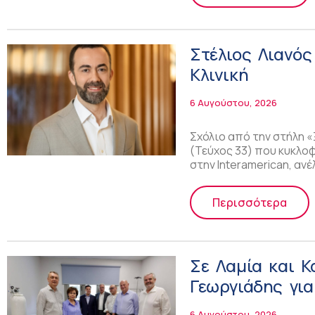
Στέλιος Λιανός
Κλινική
6 Αυγούστου, 2026
Σχόλιο από την στήλη «
(Τεύχος 33) που κυκλοφ
στην Interamerican, ανέ
Περισσότερα
Σε Λαμία και Κ
Γεωργιάδης γι
ΕΚΑΒ και τα εγ
6 Αυγούστου, 2026