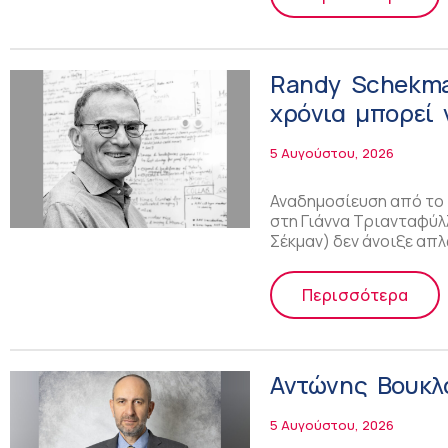
Randy Schekman
χρόνια μπορεί 
την εξέλιξη το
5 Αυγούστου, 2026
Αναδημοσίευση από το π
στη Γιάννα Τριανταφύλ
Σέκμαν) δεν άνοιξε απ
Περισσότερα
Αντώνης Βουκλ
5 Αυγούστου, 2026