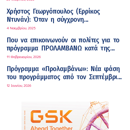
Χρήστος Γεωργόπουλος (Ερρίκος
Ντυνάν): Όταν η σύγχρονη
Νευροχειρουργική νικά το φόβο!
4 Νοεμβρίου, 2025
Που να επικοινωνούν οι πολίτες για το
πρόγραμμα ΠΡΟΛΑΜΒΑΝΩ κατά της
παχυσαρκίας
11 Φεβρουαρίου, 2026
Πρόγραμμα «Προλαμβάνω»: Νέα φάση
του προγράμματος από τον Σεπτέμβριο
2026 – Δωρεάν προληπτικές εξετάσεις
12 Ιουνίου, 2026
έως το 2030