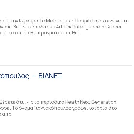
ol στην Κέρκυρα Το Metropolitan Hospital ανακοινώνει τη
ούς Θερινού Σχολείου «Artificial Intelligence in Cancer
ol», το οποίο θα πραγματοποιηθεί
κόπουλος – ΒΙΑΝΕΞ
Ξέρετε ότι…» στο περιοδικό Health Next Generation
φορεί Το όνομα Γιαννακόπουλος γράφει ιστορία στο
ω από