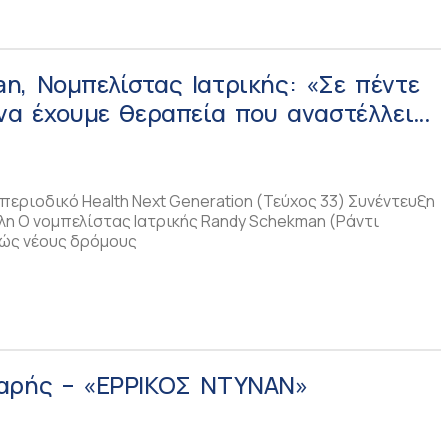
, Νομπελίστας Ιατρικής: «Σε πέντε
να έχουμε θεραπεία που αναστέλλει
υ Πάρκινσον»
εριοδικό Health Next Generation (Τεύχος 33) Συνέντευξη
λη Ο νομπελίστας Ιατρικής Randy Schekman (Ράντι
λώς νέους δρόμους
αρής – «ΕΡΡΙΚΟΣ ΝΤΥΝΑΝ»