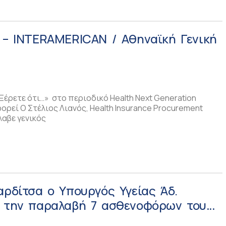
 – INTERAMERICAN / Αθηναϊκή Γενική
Ξέρετε ότι…» στο περιοδικό Health Next Generation
ορεί Ο Στέλιος Λιανός, Health Insurance Procurement
λαβε γενικός
αρδίτσα ο Υπουργός Υγείας Άδ.
α την παραλαβή 7 ασθενοφόρων του
καίνια του ΚΥ Σοφάδων