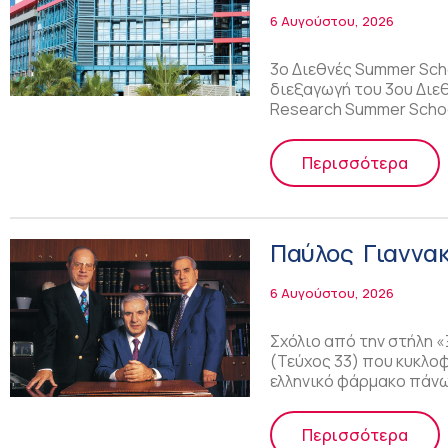
6 Αυγούστου, 2026
3ο Διεθνές Summer Scho
διεξαγωγή του 3ου Διεθν
Research Summer Scho
Περισσότερα
Παύλος Γιαννα
6 Αυγούστου, 2026
Σχόλιο από την στήλη «
(Τεύχος 33) που κυκλο
ελληνικό φάρμακο πάν
Περισσότερα