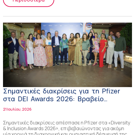
Σημαντικές διακρίσεις για τη Pfizer
στα DEI Awards 2026: Βραβείο
Platinum για την καλύτερη στρατηγική
21 Ιουλίου, 2026
DEI στον φαρμακευτικό κλάδο
Σημαντικές διακρίσεις απέσπασε η Pfizer στα «Diversity
& Inclusion Awards 2026», επιβεβαιώνοντας για ακόμη
μία χρονιά τη διαχρονική και ουσιαστική δέσμευσή της