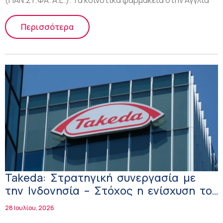
(ΠΑΝ.ΣΥ.ΦΑ. Α.Ε.). Τα κοινοτικά φαρμακεία στην Αγγλία
Περισσότερα
Takeda: Στρατηγική συνεργασία με
την Ινδονησία – Στόχος η ενίσχυση του
οικοσυστήματος πλάσματος
28 Ιουλίου, 2026