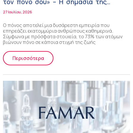
τον πόνο σου» – Η σημασία της
υπεύθυνης διαχείρισης του πόνου και
27 Ιουλίου, 2026
ενημέρωσης από τους ειδικούς
Ο πόνος αποτελεί μια δυσάρεστη εμπειρία που
επηρεάζει εκατομμύρια ανθρώπους καθημερινά.
Σύμφωνα με πρόσφατα στοιχεία, το 73% των ατόμων
βιώνουν πόνο σε κάποια στιγμή της ζωής
Περισσότερα