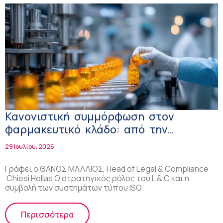
Κανονιστική συμμόρφωση στον
φαρμακευτικό κλάδο: από την
υποχρέωση στην επιχειρησιακή αξία
29 Ιουλίου, 2026
Γράφει ο ΘΑΝΟΣ ΜΑΛΛΙΟΣ, Head of Legal & Compliance
Chiesi Hellas Ο στρατηγικός ρόλος του L & C και η
συμβολή των συστημάτων τύπου ISO
Περισσότερα