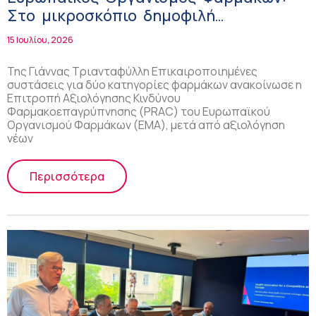
Στο μικροσκόπιο δημοφιλή
αντισυλληπτικά – Αυξημένος κίνδυνος
15 Ιουλίου, 2026
μηνιγγιώματος
Της Γιάννας Τριανταφύλλη Επικαιροποιημένες
συστάσεις για δύο κατηγορίες φαρμάκων ανακοίνωσε η
Επιτροπή Αξιολόγησης Κινδύνου
Φαρμακοεπαγρύπνησης (PRAC) του Ευρωπαϊκού
Οργανισμού Φαρμάκων (EMA), μετά από αξιολόγηση
νέων
Περισσότερα