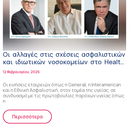
Οι αλλαγές στις σχέσεις ασφαλιστικών
και ιδιωτικών νοσοκομείων στο Health
Next Generation
12 Φεβρουαρίου, 2026
Οι κινήσεις εταιρειών όπως η Generali, η Interamerican
και η Εθνική Ασφαλιστική, στον τομέα της υγείας, σε
συνδυασμό με τις πρωτοβουλίες παρόχων υγείας όπως
η
Περισσότερα