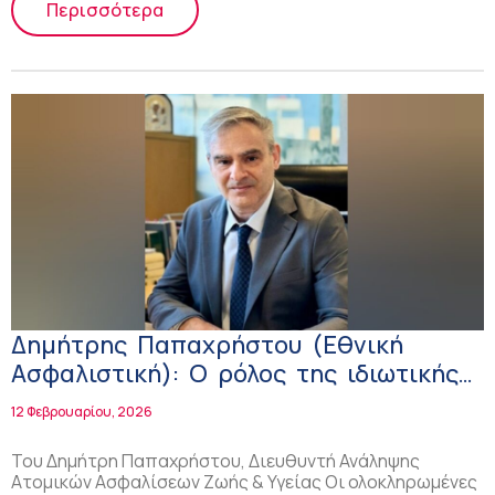
Περισσότερα
Δημήτρης Παπαχρήστου (Εθνική
Ασφαλιστική): Ο ρόλος της ιδιωτικής
ασφάλισης στην υγεία της γυναίκας
12 Φεβρουαρίου, 2026
Του Δημήτρη Παπαχρήστου, Διευθυντή Ανάληψης
Ατομικών Ασφαλίσεων Ζωής & Υγείας Οι ολοκληρωμένες