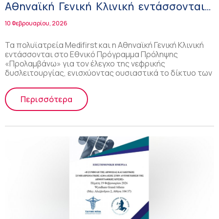
Αθηναϊκή Γενική Κλινική εντάσσονται
στο Εθνικό Πρόγραμμα «Προλαμβάνω»
10 Φεβρουαρίου, 2026
για τον Έλεγχο της Νεφρικής
Δυσλειτουργίας
Τα πολυϊατρεία Medifirst και η Αθηναϊκή Γενική Κλινική
εντάσσονται στο Εθνικό Πρόγραμμα Πρόληψης
«Προλαμβάνω» για τον έλεγχο της νεφρικής
δυσλειτουργίας, ενισχύοντας ουσιαστικά το δίκτυο των
Περισσότερα