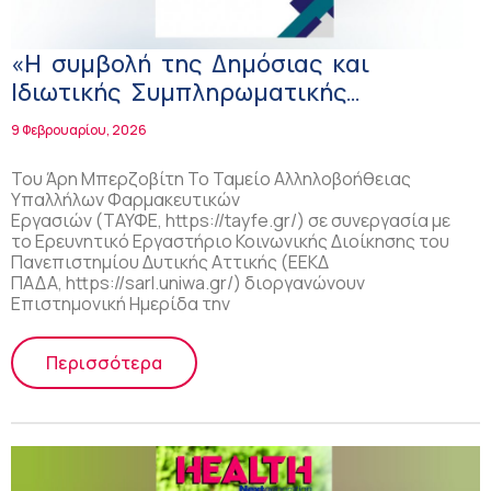
«Η συμβολή της Δημόσιας και
Ιδιωτικής Συμπληρωματικής
Ασφάλισης στην αντιμετώπιση της
9 Φεβρουαρίου, 2026
Δημογραφικής Κρίσης» – Ημερίδα
ΤΑΥΦΕ
Του Άρη Μπερζοβίτη Το Ταμείο Αλληλοβοήθειας
Υπαλλήλων Φαρμακευτικών
Εργασιών (ΤΑΥΦΕ, https://tayfe.gr/) σε συνεργασία με
το Ερευνητικό Εργαστήριο Κοινωνικής Διοίκησης του
Πανεπιστημίου Δυτικής Αττικής (ΕΕΚΔ
ΠΑΔΑ, https://sarl.uniwa.gr/) διοργανώνουν
Επιστημονική Ημερίδα την
Περισσότερα