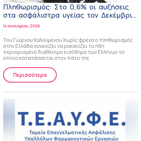
Πληθωρισμός: Στο 0,6% οι αυξήσεις
στα ασφάλιστρα υγείας τον Δεκέμβριο
– Στο 0,4% οι υπηρεσίες Υγείας
14 Ιανουαρίου, 2026
Του Γιώργου Καλούμενου Χωρίς φρένα ο πληθωρισμός
στην Ελλάδα συνεχίζει να ροκανίζει το ήδη
περιορισμένο διαθέσιμο εισόδημα των Ελλήνων το
οποίο κατατάσσεται στον πάτο της
Περισσότερα