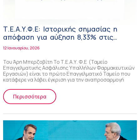
Τ.Ε.Α.Υ.Φ.Ε: Ιστορικής σημασίας η
απόφαση για αύξηση 8,33% στις
συντάξεις του 2025
12 Ιανουαρίου, 2026
Του Άρη Μπερζοβίτη Το Τ.Ε.Α.Υ. Φ.Ε (Ταμείο
Επαγγελματικής Ασφάλισης Υπαλλήλων Φαρμακευτικών
Εργασιών) είναι το πρώτο Επαγγελματικό Ταμείο που
κατάφερε να λάβει έγκριση για την αναπροσαρμογή
Περισσότερα