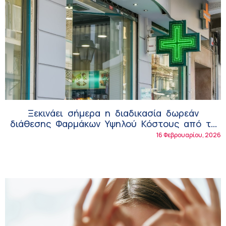
Ξεκινάει σήμερα η διαδικασία δωρεάν
διάθεσης Φαρμάκων Υψηλού Κόστους από τα
ιδιωτικά φαρμακεία – Τα βήματα που πρέπει
16 Φεβρουαρίου, 2026
να κάνει ο ασφαλισμένος