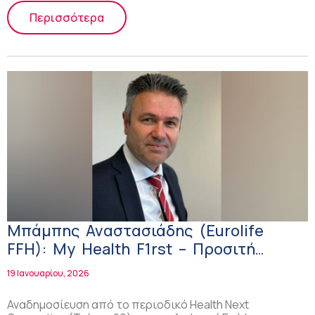
Περισσότερα
Μπάμπης Αναστασιάδης (Eurolife
FFH): My Health F1rst – Προσιτή
ασφάλιση υγείας με ελευθερία
19 Ιανουαρίου, 2026
επιλογής από τον ασφαλισμένο
Αναδημοσίευση από το περιοδικό Health Next