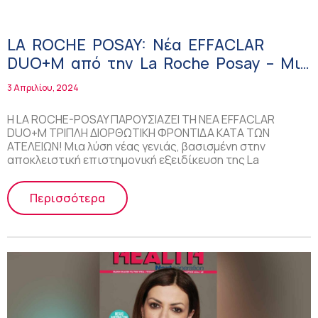
LA ROCHE POSAY: Νέα EFFACLAR
DUO+M από την La Roche Posay – Μια
νέα εποχή στην αντιμετώπιση της
3 Απριλίου, 2024
ακμής!
Η LA ROCHE-POSAY ΠΑΡΟΥΣΙΑΖΕΙ ΤΗ ΝΕΑ EFFACLAR
DUO+M ΤΡΙΠΛΗ ΔΙΟΡΘΩΤΙΚΗ ΦΡΟΝΤΙΔΑ ΚΑΤΑ ΤΩΝ
ΑΤΕΛΕΙΩΝ! Μια λύση νέας γενιάς, βασισμένη στην
αποκλειστική επιστημονική εξειδίκευση της La
Περισσότερα