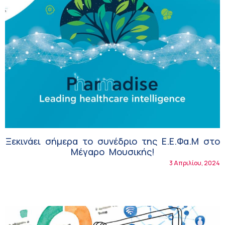
Ξεκινάει σήμερα το συνέδριο της Ε.Ε.Φα.Μ στο
Μέγαρο Μουσικής!
3 Απριλίου, 2024