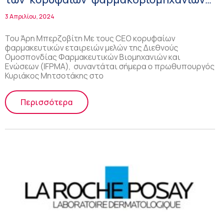
παγκοσμίως!
3 Απριλίου, 2024
Του Άρη Μπερζοβίτη Με τους CEO κορυφαίων
φαρμακευτικών εταιρειών μελών της Διεθνούς
Ομοσπονδίας Φαρμακευτικών Βιομηχανιών και
Ενώσεων (IFPMA), συναντάται σήμερα ο πρωθυπουργός
Κυριάκος Μητσοτάκης στο
Περισσότερα