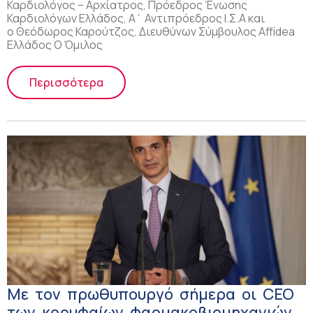
Καρδιολόγος – Αρχίατρος, Πρόεδρος Ένωσης
Καρδιολόγων Ελλάδος, Α΄ Αντιπρόεδρος Ι.Σ.Α και
ο Θεόδωρος Καρούτζος, Διευθύνων Σύμβουλος Affidea
Ελλάδος Ο Όμιλος
Περισσότερα
Με τον πρωθυπουργό σήμερα οι CEO
των κορυφαίων φαρμακοβιομηχανιών