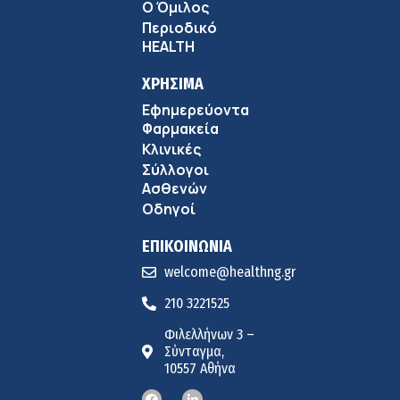
9:18 πμ
Ο Όμιλος
Περιοδικό
Πώς να προλάβετε και να αντιμετωπίσετε τη διάρροια
HEALTH
των ταξιδιωτών
8:30 πμ
ΧΡΗΣΙΜΑ
Εφημερεύοντα
Ευμενής Καραφυλλίδης (Metropolitan General): Γιατί η
Φαρμακεία
διατροφή πρέπει να καθοδηγείται από κλινικό
Κλινικές
7:37 πμ
διαιτολόγο;
Σύλλογοι
Ιωάννης Μπολέτης – ΩΝΑΣΕΙΟ
Ασθενών
5:42 πμ
Οδηγοί
ΕΠΙΚΟΙΝΩΝΙΑ
welcome@healthng.gr
210 3221525
Φιλελλήνων 3 –
Σύνταγμα,
10557 Αθήνα