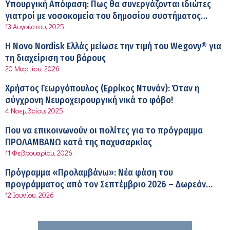
Σύσκεψη στον ΕΟΦ για την ομαλή λειτουργία της
Υπουργική Απόφαση: Πως θα συνεργάζονται ιδιώτες
εφοδιαστικής αλυσίδας των φαρμάκων στη διάρκεια
γιατροί με νοσοκομεία του δημοσίου συστήματος
12:08 μμ
του καλοκαιριού
13 Αυγούστου, 2025
υγείας
Μιχάλης Τάτσης, Insurance & Healthcare Analyst,
Η Novo Nordisk Ελλάς μείωσε την τιμή του Wegovy® για
διευθυντής Επιχειρηματικής Ανάπτυξης Ομίλου HHG
τη διαχείριση του βάρους
11:54 πμ
20 Μαρτίου, 2026
Kavita Patel: Ένα στα πέντε καινοτόμα φάρμακα φτάνει
Χρήστος Γεωργόπουλος (Ερρίκος Ντυνάν): Όταν η
τελικά στην Ελλάδα
σύγχρονη Νευροχειρουργική νικά το φόβο!
9:21 πμ
4 Νοεμβρίου, 2025
Υπάρχει τελικά «δίαιτα θυρεοειδούς»; Τι λέει η
Που να επικοινωνούν οι πολίτες για το πρόγραμμα
επιστήμη για τη διατροφή και τα συμπληρώματα
ΠΡΟΛΑΜΒΑΝΩ κατά της παχυσαρκίας
7:38 πμ
11 Φεβρουαρίου, 2026
Πυρκαγιά στη Δυτική Αττική: Οι κίνδυνοι για τη δημόσια
Πρόγραμμα «Προλαμβάνω»: Νέα φάση του
υγεία
προγράμματος από τον Σεπτέμβριο 2026 – Δωρεάν
7:16 πμ
12 Ιουνίου, 2026
προληπτικές εξετάσεις έως το 2030
Metropolitan Hospital: Στο επίκεντρο των εξελίξεων για
την Τεχνητή Νοημοσύνη και την Ογκολογία