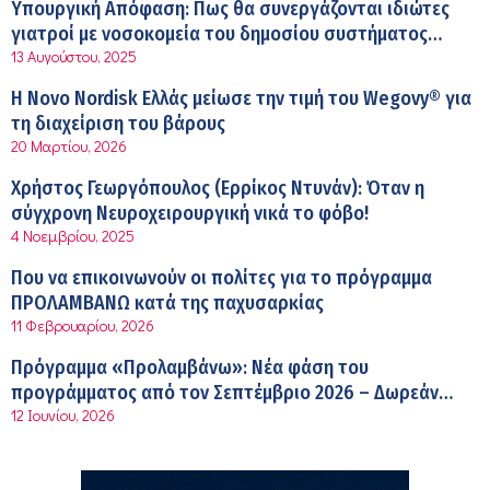
Σύσκεψη στον ΕΟΦ για την ομαλή λειτουργία της
Υπουργική Απόφαση: Πως θα συνεργάζονται ιδιώτες
εφοδιαστικής αλυσίδας των φαρμάκων στη διάρκεια
γιατροί με νοσοκομεία του δημοσίου συστήματος
12:08 μμ
του καλοκαιριού
13 Αυγούστου, 2025
υγείας
Μιχάλης Τάτσης, Insurance & Healthcare Analyst,
Η Novo Nordisk Ελλάς μείωσε την τιμή του Wegovy® για
διευθυντής Επιχειρηματικής Ανάπτυξης Ομίλου HHG
τη διαχείριση του βάρους
11:54 πμ
20 Μαρτίου, 2026
Kavita Patel: Ένα στα πέντε καινοτόμα φάρμακα φτάνει
Χρήστος Γεωργόπουλος (Ερρίκος Ντυνάν): Όταν η
τελικά στην Ελλάδα
σύγχρονη Νευροχειρουργική νικά το φόβο!
9:21 πμ
4 Νοεμβρίου, 2025
Υπάρχει τελικά «δίαιτα θυρεοειδούς»; Τι λέει η
Που να επικοινωνούν οι πολίτες για το πρόγραμμα
επιστήμη για τη διατροφή και τα συμπληρώματα
ΠΡΟΛΑΜΒΑΝΩ κατά της παχυσαρκίας
7:38 πμ
11 Φεβρουαρίου, 2026
Πυρκαγιά στη Δυτική Αττική: Οι κίνδυνοι για τη δημόσια
Πρόγραμμα «Προλαμβάνω»: Νέα φάση του
υγεία
προγράμματος από τον Σεπτέμβριο 2026 – Δωρεάν
7:16 πμ
12 Ιουνίου, 2026
προληπτικές εξετάσεις έως το 2030
Metropolitan Hospital: Στο επίκεντρο των εξελίξεων για
την Τεχνητή Νοημοσύνη και την Ογκολογία