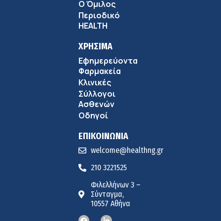
9:18 πμ
Ο Όμιλος
Περιοδικό
Πώς να προλάβετε και να αντιμετωπίσετε τη διάρροια
HEALTH
των ταξιδιωτών
8:30 πμ
ΧΡΗΣΙΜΑ
Εφημερεύοντα
Ευμενής Καραφυλλίδης (Metropolitan General): Γιατί η
Φαρμακεία
διατροφή πρέπει να καθοδηγείται από κλινικό
Κλινικές
7:37 πμ
διαιτολόγο;
Σύλλογοι
Ιωάννης Μπολέτης – ΩΝΑΣΕΙΟ
Ασθενών
5:42 πμ
Οδηγοί
ΕΠΙΚΟΙΝΩΝΙΑ
welcome@healthng.gr
210 3221525
Φιλελλήνων 3 –
Σύνταγμα,
10557 Αθήνα