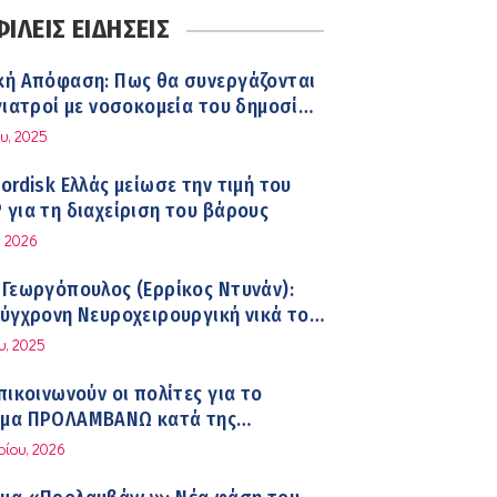
θείς και καλοκαίρι – Διακοπές με
ΛΕΙΣ ΕΙΔΗΣΕΙΣ
α
κή Απόφαση: Πως θα συνεργάζονται
ίγκιρη (Ερρίκος Ντυνάν): H θερμική
γιατροί με νοσοκομεία του δημοσίου
ηση στους ηλικιωμένους
τος υγείας
υ, 2025
ενους
ordisk Ελλάς μείωσε την τιμή του
στον ΕΟΦ για την ομαλή λειτουργία
για τη διαχείριση του βάρους
διαστικής αλυσίδας των φαρμάκων
, 2026
κεια του καλοκαιριού
Γεωργόπουλος (Ερρίκος Ντυνάν):
Τάτσης, Insurance & Healthcare
ύγχρονη Νευροχειρουργική νικά το
 διευθυντής Επιχειρηματικής
υ, 2025
ης Ομίλου HHG
πικοινωνούν οι πολίτες για το
atel: Ένα στα πέντε καινοτόμα
μα ΠΡΟΛΑΜΒΑΝΩ κατά της
φτάνει τελικά στην Ελλάδα
κίας
ρίου, 2026