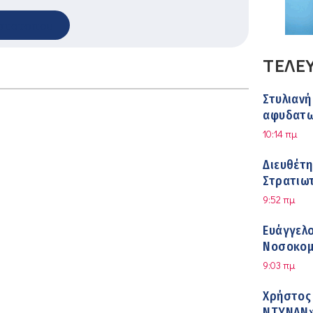
στοτοπου
ΤΕΛΕ
Στυλιανή
αφυδατωμ
αντιμετ
10:14 πμ
Διευθέτ
Στρατιωτ
ΙΣΑ
9:52 πμ
Ευάγγελο
Νοσοκομ
9:03 πμ
Χρήστος
ΝΤΥΝΑΝ