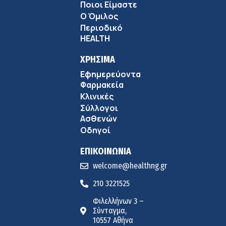
Αντώνης Βουκλαρής – «ΕΡΡΙΚΟΣ ΝΤΥΝΑΝ»
Ποιοι Είμαστε
9:18 πμ
Ο Όμιλος
Περιοδικό
Πώς να προλάβετε και να αντιμετωπίσετε τη διάρροια
HEALTH
των ταξιδιωτών
8:30 πμ
ΧΡΗΣΙΜΑ
Εφημερεύοντα
Ευμενής Καραφυλλίδης (Metropolitan General): Γιατί η
Φαρμακεία
διατροφή πρέπει να καθοδηγείται από κλινικό
Κλινικές
7:37 πμ
διαιτολόγο;
Σύλλογοι
Ιωάννης Μπολέτης – ΩΝΑΣΕΙΟ
Ασθενών
5:42 πμ
Οδηγοί
ΕΠΙΚΟΙΝΩΝΙΑ
welcome@healthng.gr
210 3221525
Φιλελλήνων 3 –
Σύνταγμα,
10557 Αθήνα