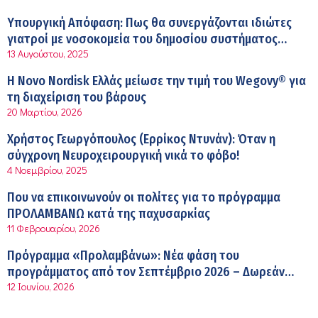
Σύσκεψη στον ΕΟΦ για την ομαλή λειτουργία της
Υπουργική Απόφαση: Πως θα συνεργάζονται ιδιώτες
εφοδιαστικής αλυσίδας των φαρμάκων στη διάρκεια
γιατροί με νοσοκομεία του δημοσίου συστήματος
12:08 μμ
του καλοκαιριού
13 Αυγούστου, 2025
υγείας
Μιχάλης Τάτσης, Insurance & Healthcare Analyst,
Η Novo Nordisk Ελλάς μείωσε την τιμή του Wegovy® για
διευθυντής Επιχειρηματικής Ανάπτυξης Ομίλου HHG
τη διαχείριση του βάρους
11:54 πμ
20 Μαρτίου, 2026
Kavita Patel: Ένα στα πέντε καινοτόμα φάρμακα φτάνει
Χρήστος Γεωργόπουλος (Ερρίκος Ντυνάν): Όταν η
τελικά στην Ελλάδα
σύγχρονη Νευροχειρουργική νικά το φόβο!
9:21 πμ
4 Νοεμβρίου, 2025
Υπάρχει τελικά «δίαιτα θυρεοειδούς»; Τι λέει η
Που να επικοινωνούν οι πολίτες για το πρόγραμμα
επιστήμη για τη διατροφή και τα συμπληρώματα
ΠΡΟΛΑΜΒΑΝΩ κατά της παχυσαρκίας
7:38 πμ
11 Φεβρουαρίου, 2026
Πυρκαγιά στη Δυτική Αττική: Οι κίνδυνοι για τη δημόσια
Πρόγραμμα «Προλαμβάνω»: Νέα φάση του
υγεία
προγράμματος από τον Σεπτέμβριο 2026 – Δωρεάν
7:16 πμ
12 Ιουνίου, 2026
προληπτικές εξετάσεις έως το 2030
Metropolitan Hospital: Στο επίκεντρο των εξελίξεων για