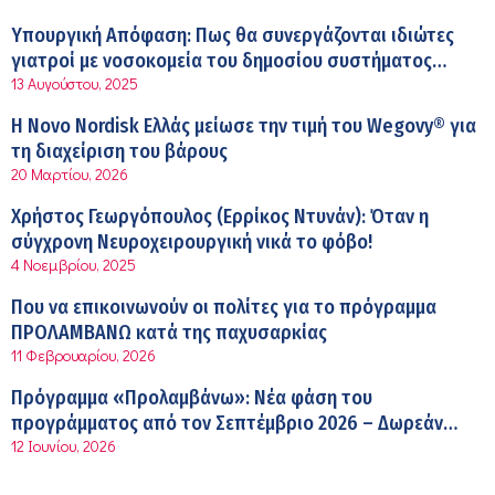
Σύσκεψη στον ΕΟΦ για την ομαλή λειτουργία της
Υπουργική Απόφαση: Πως θα συνεργάζονται ιδιώτες
εφοδιαστικής αλυσίδας των φαρμάκων στη διάρκεια
γιατροί με νοσοκομεία του δημοσίου συστήματος
12:08 μμ
του καλοκαιριού
13 Αυγούστου, 2025
υγείας
Μιχάλης Τάτσης, Insurance & Healthcare Analyst,
Η Novo Nordisk Ελλάς μείωσε την τιμή του Wegovy® για
διευθυντής Επιχειρηματικής Ανάπτυξης Ομίλου HHG
τη διαχείριση του βάρους
11:54 πμ
20 Μαρτίου, 2026
Kavita Patel: Ένα στα πέντε καινοτόμα φάρμακα φτάνει
Χρήστος Γεωργόπουλος (Ερρίκος Ντυνάν): Όταν η
τελικά στην Ελλάδα
σύγχρονη Νευροχειρουργική νικά το φόβο!
9:21 πμ
4 Νοεμβρίου, 2025
Υπάρχει τελικά «δίαιτα θυρεοειδούς»; Τι λέει η
Που να επικοινωνούν οι πολίτες για το πρόγραμμα
επιστήμη για τη διατροφή και τα συμπληρώματα
ΠΡΟΛΑΜΒΑΝΩ κατά της παχυσαρκίας
7:38 πμ
11 Φεβρουαρίου, 2026
Πυρκαγιά στη Δυτική Αττική: Οι κίνδυνοι για τη δημόσια
Πρόγραμμα «Προλαμβάνω»: Νέα φάση του
υγεία
προγράμματος από τον Σεπτέμβριο 2026 – Δωρεάν
7:16 πμ
12 Ιουνίου, 2026
προληπτικές εξετάσεις έως το 2030
Metropolitan Hospital: Στο επίκεντρο των εξελίξεων για