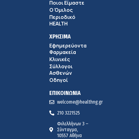
Αντώνης Βουκλαρής – «ΕΡΡΙΚΟΣ ΝΤΥΝΑΝ»
Ποιοι Είμαστε
9:18 πμ
Ο Όμιλος
Περιοδικό
Πώς να προλάβετε και να αντιμετωπίσετε τη διάρροια
HEALTH
των ταξιδιωτών
8:30 πμ
ΧΡΗΣΙΜΑ
Εφημερεύοντα
Ευμενής Καραφυλλίδης (Metropolitan General): Γιατί η
Φαρμακεία
διατροφή πρέπει να καθοδηγείται από κλινικό
Κλινικές
7:37 πμ
διαιτολόγο;
Σύλλογοι
Ιωάννης Μπολέτης – ΩΝΑΣΕΙΟ
Ασθενών
5:42 πμ
Οδηγοί
ΕΠΙΚΟΙΝΩΝΙΑ
welcome@healthng.gr
210 3221525
Φιλελλήνων 3 –
Σύνταγμα,
10557 Αθήνα