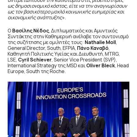
ως δημοσιονομικό κόστος, είτε να την αναγνωρίσουν
ως τον βασικότερο μοχλό κοινωνικής ευημερίας και
οικονομικής ανάπτυξης
».
Ο
Βασίλης Νέδος
, Διπλωματικός και Αμυντικός
Συντάκτης στην Καθημερινή ανέλαβε τον συντονισμό
της συζήτησης με ομιλητές τους:
Nathalie Moll
,
General Director, South, EFPIA,
Πάνο Καναβό
,
Καθηγητή Πολιτικής Υγείας και Διευθυντή, MTRG,
LSE,
Cyril Schiever
, Senior Vice President (SVP),
International Strategy της MSD και
Oliver Bleck
, Head
Europe, South της Roche.