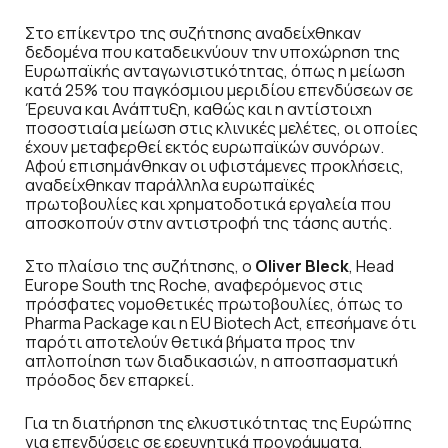
Στο επίκεντρο της συζήτησης αναδείχθηκαν
δεδομένα που καταδεικνύουν την υποχώρηση της
Ευρωπαϊκής ανταγωνιστικότητας, όπως η μείωση
κατά 25% του παγκόσμιου μεριδίου επενδύσεων σε
Έρευνα και Ανάπτυξη, καθώς και η αντίστοιχη
ποσοστιαία μείωση στις κλινικές μελέτες, οι οποίες
έχουν μεταφερθεί εκτός ευρωπαϊκών συνόρων.
Αφού επισημάνθηκαν οι υφιστάμενες προκλήσεις,
αναδείχθηκαν παράλληλα ευρωπαϊκές
πρωτοβουλίες και χρηματοδοτικά εργαλεία που
αποσκοπούν στην αντιστροφή της τάσης αυτής.
Στο πλαίσιο της συζήτησης, ο
Oliver Bleck
, Head
Europe South της Roche, αναφερόμενος στις
πρόσφατες νομοθετικές πρωτοβουλίες, όπως το
Pharma Package και η EU Biotech Act, επεσήμανε ότι
παρότι αποτελούν θετικά βήματα προς την
απλοποίηση των διαδικασιών, η αποσπασματική
πρόοδος δεν επαρκεί.
Για τη διατήρηση της ελκυστικότητας της Ευρώπης
για επενδύσεις σε ερευνητικά προγράμματα,