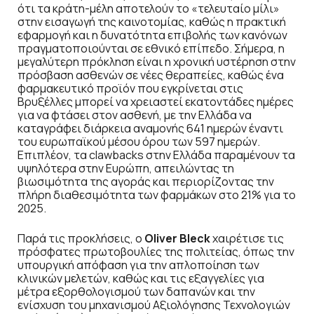
ότι τα κράτη-μέλη αποτελούν το «τελευταίο μίλι»
στην εισαγωγή της καινοτομίας, καθώς η πρακτική
εφαρμογή και η δυνατότητα επιβολής των κανόνων
πραγματοποιούνται σε εθνικό επίπεδο. Σήμερα, η
μεγαλύτερη πρόκληση είναι η χρονική υστέρηση στην
πρόσβαση ασθενών σε νέες θεραπείες, καθώς ένα
φαρμακευτικό προϊόν που εγκρίνεται στις
Βρυξέλλες μπορεί να χρειαστεί εκατοντάδες ημέρες
για να φτάσει στον ασθενή, με την Ελλάδα να
καταγράφει διάρκεια αναμονής 641 ημερών έναντι
του ευρωπαϊκού μέσου όρου των 597 ημερών.
Επιπλέον, τα clawbacks στην Ελλάδα παραμένουν τα
υψηλότερα στην Ευρώπη, απειλώντας τη
βιωσιμότητα της αγοράς και περιορίζοντας την
πλήρη διαθεσιμότητα των φαρμάκων στο 21% για το
2025.
Παρά τις προκλήσεις, ο
Oliver Bleck
χαιρέτισε τις
πρόσφατες πρωτοβουλίες της πολιτείας, όπως την
υπουργική απόφαση για την απλοποίηση των
κλινικών μελετών, καθώς και τις εξαγγελίες για
μέτρα εξορθολογισμού των δαπανών και την
ενίσχυση του μηχανισμού Αξιολόγησης Τεχνολογιών