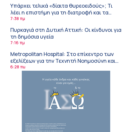
Υπάρχει τελικά «δίαιτα θυρεοειδούς»; Τι
λέει η επιστήμη για τη διατροφή και τα
συμπληρώματα
7:38 πμ
Πυρκαγιά στη Δυτική Αττική: Οι κίνδυνοι για
τη δημόσια υγεία
7:16 πμ
Metropolitan Hospital: Στο επίκεντρο των
εξελίξεων για την Τεχνητή Νοημοσύνη και
την Ογκολογία
6:28 πμ
Παύλος Γιαννακόπουλος – ΒΙΑΝΕΞ
5:27 πμ
Στέλιος Λιανός – INTERAMERICAN / Αθηναϊκή
Γενική Κλινική
5:17 πμ
Σε Λαμία και Καρδίτσα ο Υπουργός Υγείας
Άδ. Γεωργιάδης για την παραλαβή 7