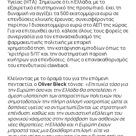
Υγείας (HTA). Σημείωσε ότι η Ελλάδα, με το
εξαιρετικό επιστημονικό της προσωπικό, έχει τη
δυναμική να αγγίξει τα 500 εκατομμύρια ευρώ σε
επενδύσεις κλινικής έρευνας, συνεισφέροντας
περίπου 1 δισεκατομμύριο ευρώ στο ΑΕΠ της χώρας.
Για να επιτευχθεί αυτό, κάλεσε όλους τους φορείς σε
συνεργασία για τον επανασχεδιασμό της
φαρμακευτικής πολιτικής με επαρκή
χρηματοδότηση, την κατάργηση εμποδίων όπως το
“κριτήριο 5/11” και την συστηματική παροχή
κινήτρων για επενδύσεις, όπως ο επανακαθορισμός
του επενδυτικού clawback.
Κλείνοντας με το όραμά του για την επόμενη
πενταετία, ο
Oliver Bleck
τόνισε: «
Επιτυχία τόσο για
την Ευρώπη όσο και την Ελλάδα θα αποτελέσει η
άμεση υλοποίηση των απαραίτητων πολιτικών που
σηματοδοτούν την πλήρη αλλαγή νοοτροπίας ώστε οι
δαπάνες υγείας να αντιμετωπίζονται ως στρατηγική
επένδυση, καθώς και την ουσιαστική εξάλειψη του
χρονικού χάσματος στην πρόσβαση των ασθενών σε
νέες θεραπείες. Η Ελλάδα και η Ευρώπη έχουν
μπροστά τους μια ξεκάθαρη επιλογή: είτε να
αντιμετωπίσουν την καινοτομία στις βιοεπιστήμες