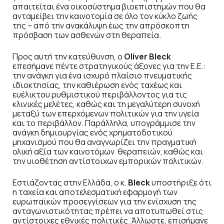
απαιτείται ένα οικοσύστημα βιοεπιστημών που θα
ανταμείβει την καινοτομία σε όλο τον κύκλο ζωής
της – από την ανακάλυψη έως την απρόσκοπτη
πρόσβαση των ασθενών στη θεραπεία.
Προς αυτή την κατεύθυνση, ο
Oliver Bleck
επεσήμανε πέντε στρατηγικούς άξονες για την Ε.Ε.:
την ανάγκη για ένα ισχυρό πλαίσιο πνευματικής
ιδιοκτησίας, την καθιέρωση ενός ταχέως και
ευέλικτου ρυθμιστικού περιβάλλοντος για τις
κλινικές μελέτες, καθώς και τη μεγαλύτερη συνοχή
μεταξύ των επερχόμενων πολιτικών για την υγεία
και το περιβάλλον. Παράλληλα, υπογράμμισε την
ανάγκη δημιουργίας ενός χρηματοδοτικού
μηχανισμού που θα αναγνωρίζει την πραγματική
ολική αξία των καινοτόμων θεραπειών, καθώς και
την υιοθέτηση αντίστοιχων εμπορικών πολιτικών.
Εστιάζοντας στην Ελλάδα, ο κ.
Bleck
υποστήριξε ότι
η ταχεία και αποτελεσματική εφαρμογή των
ευρωπαϊκών προσεγγίσεων για την ενίσχυση της
ανταγωνιστικότητας πρέπει να αποτυπωθεί στις
αντίστοιχες εθνικές πολιτικές. Άλλωστε, επισήμανε