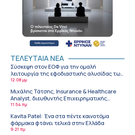
ΤΕΛΕΥΤΑΙΑ ΝΕΑ
Σύσκεψη στον ΕΟΦ για την ομαλή
λειτουργία της εφοδιαστικής αλυσίδας των
φαρμάκων στη διάρκεια του καλοκαιριού
12:08 μμ
Μιχάλης Τάτσης, Insurance & Healthcare
Analyst, διευθυντής Επιχειρηματικής
Ανάπτυξης Ομίλου HHG
11:54 πμ
Kavita Patel: Ένα στα πέντε καινοτόμα
φάρμακα φτάνει τελικά στην Ελλάδα
9:21 πμ