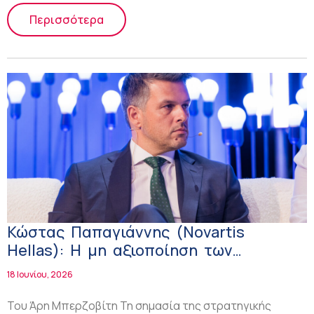
Περισσότερα
Κώστας Παπαγιάννης (Novartis
Hellas): Η μη αξιοποίηση των
δεδομένων υγείας έχει κόστος για
18 Ιουνίου, 2026
τους ασθενείς, το σύστημα υγείας και
την κοινωνία
Του Άρη Μπερζοβίτη Τη σημασία της στρατηγικής