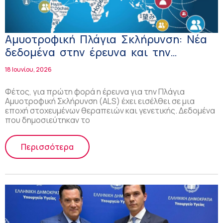
Αμυοτροφική Πλάγια Σκλήρυνση: Νέα
δεδομένα στην έρευνα και την
αντιμετώπιση της νόσου
18 Ιουνίου, 2026
Φέτος, για πρώτη φορά η έρευνα για την Πλάγια
Αμυοτροφική Σκλήρυνση (ALS) έχει εισέλθει σε μια
εποχή στοχευμένων θεραπειών και γενετικής. Δεδομένα
που δημοσιεύτηκαν το
Περισσότερα