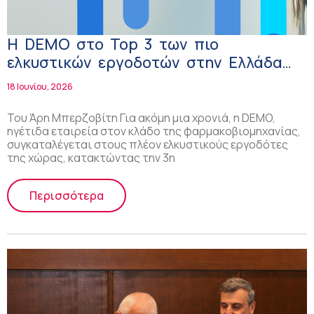
H DEMO στο Top 3 των πιο
ελκυστικών εργοδοτών στην Ελλάδα
για το 2026
18 Ιουνίου, 2026
Του Άρη Μπερζοβίτη Για ακόμη μια χρονιά, η DEMO,
ηγέτιδα εταιρεία στον κλάδο της φαρμακοβιομηχανίας,
συγκαταλέγεται στους πλέον ελκυστικούς εργοδότες
της χώρας, κατακτώντας την 3η
Περισσότερα