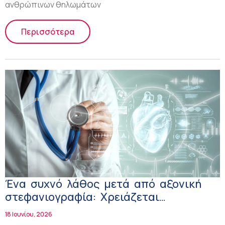
ανθρώπινων θηλωμάτων
Περισσότερα
Ένα συχνό λάθος μετά από αξονική
στεφανιογραφία: Xρειάζεται
επεμβατική στεφανιογραφία ή όχι εάν
18 Ιουνίου, 2026
βρεθεί υψηλό φορτίο ασβεστίου;