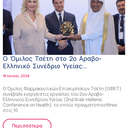
Ο Όμιλος Τσέτη στο 2ο Αραβο-
Ελληνικό Συνέδριο Υγείας:
Οικοδομώντας γέφυρες συνεργασίας
18 Ιουνίου, 2026
για την υγεία, την καινοτομία και την
ανάπτυξη
Ο Όμιλος Φαρμακευτικών Επιχειρήσεων Τσέτη (ΟΦΕΤ)
συνέβαλε ενεργά στις εργασίες του 2ου Αραβο-
Ελληνικού Συνεδρίου Υγείας (2nd Arab-Hellenic
Conference on Health), το οποίο πραγματοποιήθηκε
στις 10
Περισσότερα