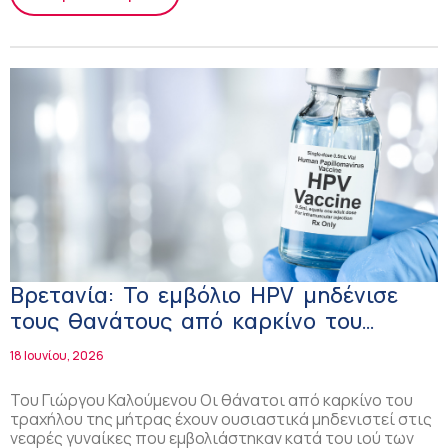
Βρετανία: Το εμβόλιο HPV μηδένισε
τους θανάτους από καρκίνο του
τραχήλου της μήτρας στις νεαρές
18 Ιουνίου, 2026
γυναίκες
Του Γιώργου Καλούμενου Oι θάνατοι από καρκίνο του
τραχήλου της μήτρας έχουν ουσιαστικά μηδενιστεί στις
νεαρές γυναίκες που εμβολιάστηκαν κατά του ιού των