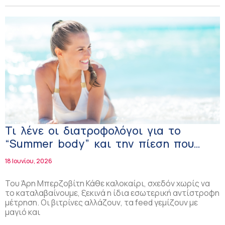
Τι λένε οι διατροφολόγοι για το
“Summer body” και την πίεση που
δημιουργεί κάθε καλοκαίρι;
18 Ιουνίου, 2026
Του Άρη Μπερζοβίτη Κάθε καλοκαίρι, σχεδόν χωρίς να
το καταλαβαίνουμε, ξεκινά η ίδια εσωτερική αντίστροφη
μέτρηση. Οι βιτρίνες αλλάζουν, τα feed γεμίζουν με
μαγιό και