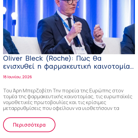
Oliver Bleck (Roche): Πως θα
ενισχυθεί η φαρμακευτική καινοτομία
σε Ευρώπη και Ελλάδα
18 Ιουνίου, 2026
Του Άρη Μπερζοβίτη Την πορεία της Ευρώπης στον
τομέα της φαρμακευτικής καινοτομίας, τις ευρωπαϊκές
νομοθετικές πρωτοβουλίες και τις κρίσιμες
μεταρρυθμίσεις που οφείλουν να υιοθετήσουν τα
Περισσότερα