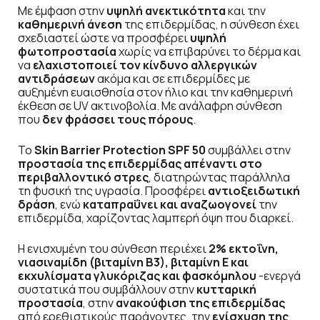
Με έμφαση στην
υψηλή ανεκτικότητα
και την
καθημερινή άνεση
της επιδερμίδας, η σύνθεση έχει
σχεδιαστεί ώστε να προσφέρει
υψηλή
φωτοπροστασία
χωρίς να επιβαρύνει το δέρμα και
να
ελαχιστοποιεί τον κίνδυνο αλλεργικών
αντιδράσεων
ακόμα και σε επιδερμίδες με
αυξημένη ευαισθησία στον ήλιο και την καθημερινή
έκθεση σε UV ακτινοβολία. Με ανάλαφρη σύνθεση
που
δεν φράσσει τους πόρους
.
Το
Skin Barrier Protection SPF 50
συμβάλλει στην
προστασία της επιδερμίδας απέναντι στο
περιβαλλοντικό στρες
, διατηρώντας παράλληλα
τη φυσική της υγρασία. Προσφέρει
αντιοξειδωτική
δράση
, ενώ
καταπραΰνει και αναζωογονεί
την
επιδερμίδα, χαρίζοντας λαμπερή όψη που διαρκεί.
Η ενισχυμένη του σύνθεση περιέχει
2% εκτοΐνη,
νιασιναμίδη (βιταμίνη Β3), βιταμίνη Ε και
εκχυλίσματα γλυκόριζας και φασκόμηλου
-ενεργά
συστατικά που συμβάλλουν στην
κυτταρική
προστασία
, στην
ανακούφιση της επιδερμίδας
από ερεθιστικούς παράγοντες, την
ενίσχυση της