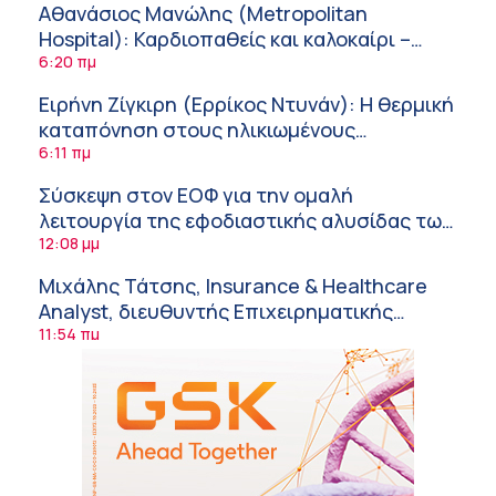
Αθανάσιος Μανώλης (Metropolitan
Hospital): Καρδιοπαθείς και καλοκαίρι –
Διακοπές με ασφάλεια
6:20 πμ
Ειρήνη Ζίγκιρη (Ερρίκος Ντυνάν): H θερμική
καταπόνηση στους ηλικιωμένους
εργαζόμενους
6:11 πμ
Σύσκεψη στον ΕΟΦ για την ομαλή
λειτουργία της εφοδιαστικής αλυσίδας των
φαρμάκων στη διάρκεια του καλοκαιριού
12:08 μμ
Μιχάλης Τάτσης, Insurance & Healthcare
Analyst, διευθυντής Επιχειρηματικής
Ανάπτυξης Ομίλου HHG
11:54 πμ
Kavita Patel: Ένα στα πέντε καινοτόμα
φάρμακα φτάνει τελικά στην Ελλάδα
9:21 πμ
Υπάρχει τελικά «δίαιτα θυρεοειδούς»; Τι
λέει η επιστήμη για τη διατροφή και τα