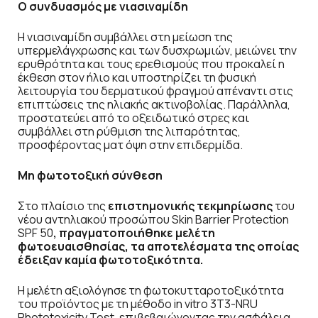
Ο συνδυασμός με νιασιναμίδη
Η νιασιναμίδη συμβάλλει στη μείωση της
υπερμελάγχρωσης και των δυσχρωμιών, μειώνει την
ερυθρότητα και τους ερεθισμούς που προκαλεί η
έκθεση στον ήλιο και υποστηρίζει τη φυσική
λειτουργία του δερματικού φραγμού απέναντι στις
επιπτώσεις της ηλιακής ακτινοβολίας. Παράλληλα,
προστατεύει από το οξειδωτικό στρες και
συμβάλλει στη ρύθμιση της λιπαρότητας,
προσφέροντας ματ όψη στην επιδερμίδα.
Μη φωτοτοξική σύνθεση
Στο πλαίσιο της
επιστημονικής τεκμηρίωσης
του
νέου αντηλιακού προσώπου Skin Barrier Protection
SPF 50
, πραγματοποιήθηκε μελέτη
φωτοευαισθησίας, τα αποτελέσματα της οποίας
έδειξαν καμία φωτοτοξικότητα.
Η μελέτη αξιολόγησε τη φωτοκυτταροτοξικότητα
του προϊόντος με τη μέθοδο in vitro 3T3-NRU
Phototoxicity Test, επιβεβαιώνοντας την ασφάλεια