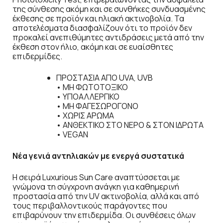
της σύνθεσης ακόμη και σε συνθήκες συνδυασμένης
έκθεσης σε προϊόν και ηλιακή ακτινοβολία. Τα
αποτελέσματα διασφαλίζουν ότι το προϊόν δεν
προκαλεί ανεπιθύμητες αντιδράσεις μετά από την
έκθεση στον ήλιο, ακόμη και σε ευαίσθητες
επιδερμίδες.
ΠΡΟΣΤΑΣΙΑ ΑΠΟ UVA, UVB
• ΜΗ ΦΩΤΟΤΟΞΙΚΟ
• ΥΠΟΑΛΛΕΡΓΙΚΟ
• ΜΗ ΦΑΓΕΣΩΡΟΓΟΝΟ
• ΧΩΡΙΣ ΑΡΩΜΑ
• ΑΝΘΕΚΤΙΚΟ ΣΤΟ ΝΕΡΟ & ΣΤΟΝ ΙΔΡΩΤΑ
• VEGAN
Νέα γενιά αντηλιακών με ενεργά συστατικά
Η σειρά Luxurious Sun Care αναπτύσσεται με
γνώμονα τη σύγχρονη ανάγκη για καθημερινή
προστασία από την UV ακτινοβολία, αλλά και από
τους περιβαλλοντικούς παράγοντες που
επιβαρύνουν την επιδερμίδα. Οι συνθέσεις όλων