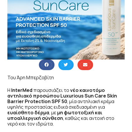
Του Άρη Μπερζοβίτη
Η
InterMed
παρουσιάζει το
νέο καινοτόμο
αντηλιακό προσώπου Luxurious Sun Care Skin
Barrier Protection SPF 50
, μία αντηλιακή κρέμα
υψηλής προστασίας ειδικά σχεδιασμένη για
ευαίσθητο δέρμα
, με
μη φωτοτοξική και
υποαλλεργική σύνθεση
, καθώς και αντοχή στο
νερό και τον ιδρώτα.