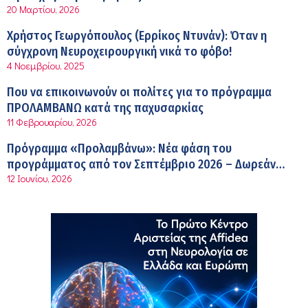
11:54 πμ
20 Μαρτίου, 2026
Kavita Patel: Ένα στα πέντε καινοτόμα φάρμακα φτάνει
Χρήστος Γεωργόπουλος (Ερρίκος Ντυνάν): Όταν η
τελικά στην Ελλάδα
σύγχρονη Νευροχειρουργική νικά το φόβο!
9:21 πμ
4 Νοεμβρίου, 2025
Υπάρχει τελικά «δίαιτα θυρεοειδούς»; Τι λέει η
Που να επικοινωνούν οι πολίτες για το πρόγραμμα
επιστήμη για τη διατροφή και τα συμπληρώματα
ΠΡΟΛΑΜΒΑΝΩ κατά της παχυσαρκίας
7:38 πμ
11 Φεβρουαρίου, 2026
Πυρκαγιά στη Δυτική Αττική: Οι κίνδυνοι για τη δημόσια
Πρόγραμμα «Προλαμβάνω»: Νέα φάση του
υγεία
προγράμματος από τον Σεπτέμβριο 2026 – Δωρεάν
7:16 πμ
12 Ιουνίου, 2026
προληπτικές εξετάσεις έως το 2030
Metropolitan Hospital: Στο επίκεντρο των εξελίξεων για
την Τεχνητή Νοημοσύνη και την Ογκολογία
6:28 πμ
Παύλος Γιαννακόπουλος – ΒΙΑΝΕΞ
5:27 πμ
Στέλιος Λιανός – INTERAMERICAN / Αθηναϊκή Γενική