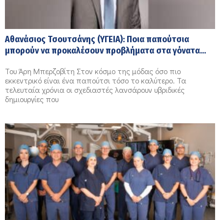
Αθανάσιος Τσουτσάνης (ΥΓΕΙΑ): Ποια παπούτσια
μπορούν να προκαλέσουν προβλήματα στα γόνατα
μας;
Του Άρη Μπερζοβίτη Στον κόσμο της μόδας όσο πιο
εκκεντρικό είναι ένα παπούτσι τόσο το καλύτερο. Τα
τελευταία χρόνια οι σχεδιαστές λανσάρουν υβριδικές
δημιουργίες που