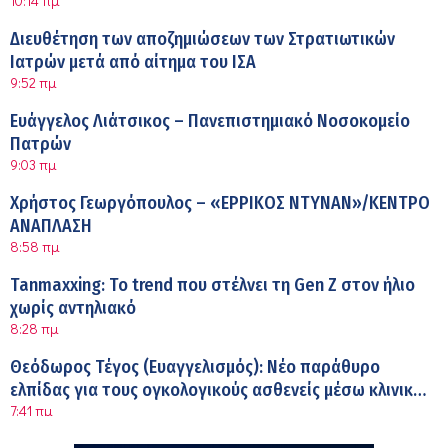
10:14 πμ
Διευθέτηση των αποζημιώσεων των Στρατιωτικών
Ιατρών μετά από αίτημα του ΙΣΑ
9:52 πμ
Ευάγγελος Λιάτσικος – Πανεπιστημιακό Νοσοκομείο
Πατρών
9:03 πμ
Χρήστος Γεωργόπουλος – «ΕΡΡΙΚΟΣ ΝΤΥΝΑΝ»/ΚΕΝΤΡΟ
ΑΝΑΠΛΑΣΗ
8:58 πμ
Tanmaxxing: To trend που στέλνει τη Gen Z στον ήλιο
χωρίς αντηλιακό
8:28 πμ
Θεόδωρος Τέγος (Ευαγγελισμός): Νέο παράθυρο
ελπίδας για τους ογκολογικούς ασθενείς μέσω κλινικών
7:41 πμ
δοκιμών