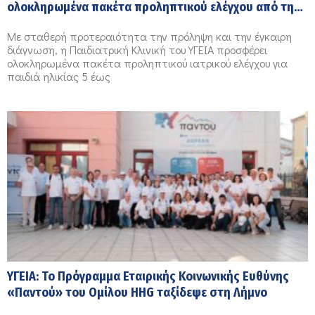
ολοκληρωμένα πακέτα προληπτικού ελέγχου από την
Παιδιατρική Κλινική του ΥΓΕΙΑ, για παιδιά ηλικίας 5 έως
Με σταθερή προτεραιότητα την πρόληψη και την έγκαιρη
16 ετών
διάγνωση, η Παιδιατρική Κλινική του ΥΓΕΙΑ προσφέρει
ολοκληρωμένα πακέτα προληπτικού ιατρικού ελέγχου για
παιδιά ηλικίας 5 έως
ΥΓΕΙΑ: Το Πρόγραμμα Εταιρικής Κοινωνικής Ευθύνης
«Παντού» του Ομίλου HHG ταξίδεψε στη Λήμνο