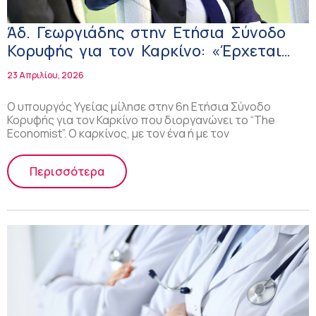
Άδ. Γεωργιάδης στην Ετήσια Σύνοδο
Κορυφής για τον Καρκίνο: «Έρχεται
νέος μηχανισμός για καινοτόμα
23 Απριλίου, 2026
φάρμακα»
Ο υπουργός Υγείας μίλησε στην 6η Ετήσια Σύνοδο
Κορυφής για τον Καρκίνο που διοργανώνει το “The
Economist”. Ο καρκίνος, με τον ένα ή με τον
Περισσότερα