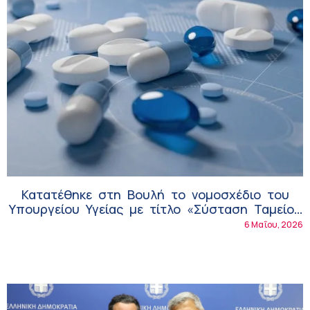
Κατατέθηκε στη Βουλή το νομοσχέδιο του
Υπουργείου Υγείας με τίτλο «Σύσταση Ταμείου
Καινοτομίας – Πρόσβαση των ασθενών σε νέα
6 Μαΐου, 2026
φάρμακα και θεραπείες»