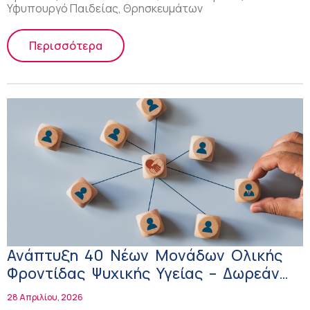
Υφυπουργό Παιδείας, Θρησκευμάτων
Περισσότερα
Ανάπτυξη 40 Νέων Μονάδων Ολικής
Φροντίδας Ψυχικής Υγείας – Δωρεάν
υπηρεσίες για όλους τους πολίτες
28 Απριλίου, 2026