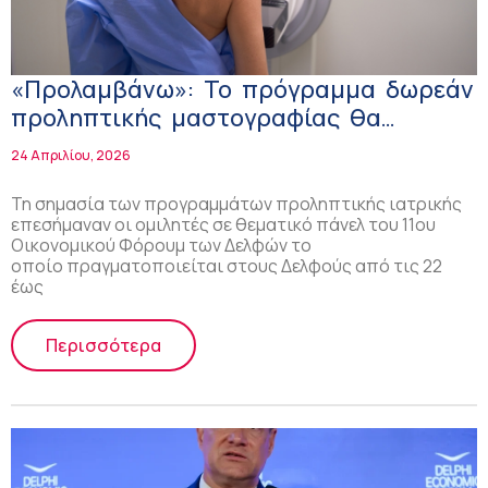
«Προλαμβάνω»: Το πρόγραμμα δωρεάν
προληπτικής μαστογραφίας θα
συνεχιστεί με εθνικούς πόρους και
24 Απριλίου, 2026
μετά το Ταμείο Ανάκαμψης
Τη σημασία των προγραμμάτων προληπτικής ιατρικής
επεσήμαναν οι ομιλητές σε θεματικό πάνελ του 11ου
Οικονομικού Φόρουμ των Δελφών το
οποίο πραγματοποιείται στους Δελφούς από τις 22
έως
Περισσότερα