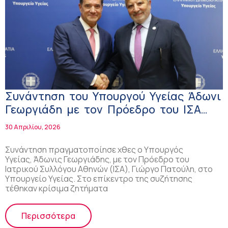
Συνάντηση του Υπουργού Υγείας Άδωνι
Γεωργιάδη με τον Πρόεδρο του ΙΣΑ
Γιώργο Πατούλη – Στο επίκεντρο η
30 Απριλίου, 2026
διαχείριση του clawback
Συνάντηση πραγματοποίησε χθες ο Υπουργός
Υγείας, Άδωνις Γεωργιάδης, με τον Πρόεδρο του
Ιατρικού Συλλόγου Αθηνών (ΙΣΑ), Γιώργο Πατούλη, στο
Υπουργείο Υγείας. Στο επίκεντρο της συζήτησης
τέθηκαν κρίσιμα ζητήματα
Περισσότερα