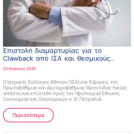
Επιστολή διαμαρτυρίας για το
Clawback από ΙΣΑ και θεσμικούς
φορείς παρόχων υγείας προς τον
22 Απριλίου, 2026
Υφυπουργό Οικονομικών
Ο Ιατρικός Σύλλογος Αθηνών (ΙΣΑ) και 9 φορείς της
Πρωτοβάθμιας και Δευτεροβάθμιας Φροντίδας Υγείας
απέστειλαν επιστολή προς τον Υφυπουργό Εθνικής
Οικονομίας και Οικονομικών κ. Θ. Πετραλιά,
Περισσότερα