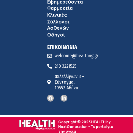
Εφημερεύοντα
Φαρμακεία
Κλινικές
Σύλλογοι
Ασθενών
Οδηγοί
ΕΠΙΚΟΙΝΩΝΙΑ
welcome@healthng.gr
210 3221525
Φιλελλήνων 3 –
Σύνταγμα,
10557 Αθήνα
Copyright © 2023 HEALTH by
NextGeneration - Το portal για
την υγεία