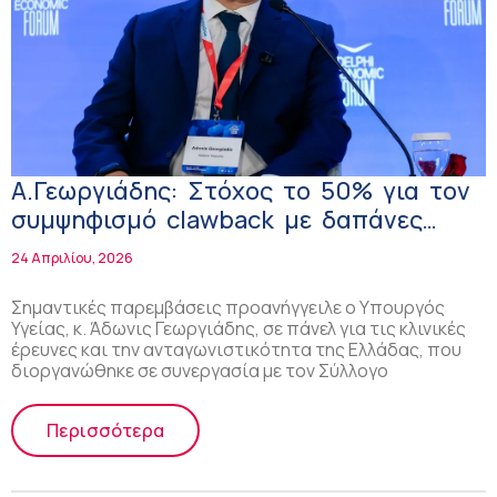
Α.Γεωργιάδης: Στόχος το 50% για τον
συμψηφισμό clawback με δαπάνες
έρευνας- Ε. Κοράκη: Επενδυτικό
24 Απριλίου, 2026
ενδιαφέρον για τις κλινικές δοκιμές
Σημαντικές παρεμβάσεις προανήγγειλε ο Υπουργός
Υγείας, κ. Άδωνις Γεωργιάδης, σε πάνελ για τις κλινικές
έρευνες και την ανταγωνιστικότητα της Ελλάδας, που
διοργανώθηκε σε συνεργασία με τον Σύλλογο
Περισσότερα