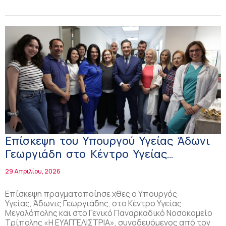
Επίσκεψη του Υπουργού Υγείας Άδωνι
Γεωργιάδη στο Κέντρο Υγείας
Μεγαλόπολης και στο Γενικό
29 Απριλίου, 2026
Νοσοκομείο Τρίπολης
Επίσκεψη πραγματοποίησε χθες ο Υπουργός
Υγείας, Άδωνις Γεωργιάδης, στο Κέντρο Υγείας
Μεγαλόπολης και στο Γενικό Παναρκαδικό Νοσοκομείο
Τρίπολης «Η ΕΥΑΓΓΕΛΙΣΤΡΙΑ», συνοδευόμενος από τον