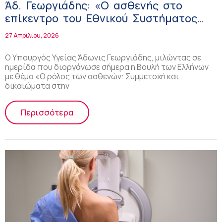
Άδ. Γεωργιάδης: «Ο ασθενής στο
επίκεντρο του Εθνικού Συστήματος
Υγείας» – Ομιλία του Υπουργού Υγείας
27 Απριλίου, 2026
σε ημερίδα της Βουλής
Ο Υπουργός Υγείας Άδωνις Γεωργιάδης, μιλώντας σε
ημερίδα που διοργάνωσε σήμερα η Βουλή των Ελλήνων
με θέμα «Ο ρόλος των ασθενών: Συμμετοχή και
δικαιώματα στην
Περισσότερα