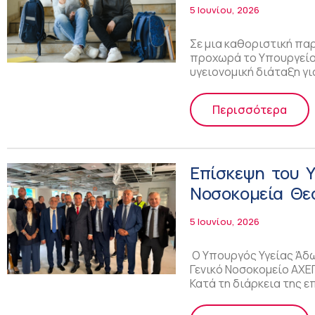
Εθνικής Δράση
5 Ιουνίου, 2026
Σε μια καθοριστική παρ
προχωρά το Υπουργείο 
υγειονομική διάταξη γι
Περισσότερα
Επίσκεψη του 
Νοσοκομεία Θε
«Ιπποκράτειο» 
5 Ιουνίου, 2026
Ο Υπουργός Υγείας Άδω
Γενικό Νοσοκομείο ΑΧΕ
Κατά τη διάρκεια της 