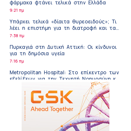
φάρμακα φτάνει τελικά στην Ελλάδα
9:21 πμ
Υπάρχει τελικά «δίαιτα θυρεοειδούς»; Τι
λέει η επιστήμη για τη διατροφή και τα
συμπληρώματα
7:38 πμ
Πυρκαγιά στη Δυτική Αττική: Οι κίνδυνοι
για τη δημόσια υγεία
7:16 πμ
Metropolitan Hospital: Στο επίκεντρο των
εξελίξεων για την Τεχνητή Νοημοσύνη και
την Ογκολογία
6:28 πμ
Παύλος Γιαννακόπουλος – ΒΙΑΝΕΞ
5:27 πμ
Στέλιος Λιανός – INTERAMERICAN /
Αθηναϊκή Γενική Κλινική
5:17 πμ