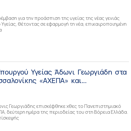
ς κατά της Παιδικής Παχυσαρκίας
έμβαση για την προάσπιση της υγείας της νέας γενιάς
Υγείας, θέτοντας σε εφαρμογή τη νέα, επικαιροποιημένη
α
Υπουργού Υγείας Άδωνι Γεωργιάδη στα
σσαλονίκης «ΑΧΕΠΑ» και
και στο Γ.Ν. Καβάλ
νις Γεωργιάδης επισκέφθηκε χθες το Πανεπιστημιακό
ΠΑ, δεύτερη ημέρα της περιοδείας του στη Βόρεια Ελλάδα.
επίσκεψής