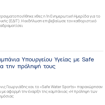
πραγματοποιήθηκε χθες η 1η Ενημερωτική Ημερίδα για το
ικής (ΕΔΙΤ). Η εκδήλωση επιβεβαίωσε τον καθοριστικό
διαδραματίσει
αμπάνια Υπουργείου Υγείας με Safe
ια την πρόληψή τους
νις Γεωργιάδης και το «Safe Water Sports» παραχώρησαν
υ με αφορμή την έναρξη της καμπάνιας «Η πρόληψη των
δημόσιας