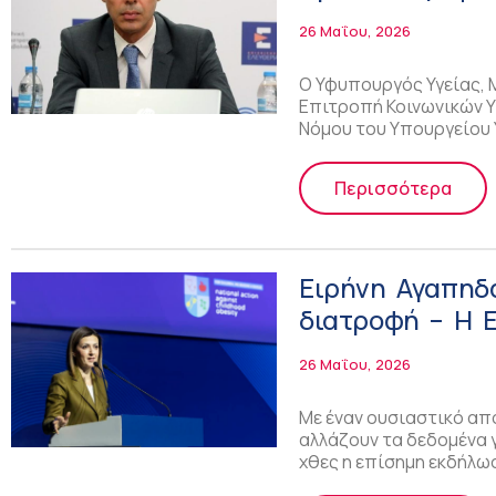
26 Μαΐου, 2026
Ο Υφυπουργός Υγείας, 
Επιτροπή Κοινωνικών Υ
Νόμου του Υπουργείου 
Περισσότερα
Ειρήνη Αγαπηδά
διατροφή – Η 
πρότυπο
26 Μαΐου, 2026
Με έναν ουσιαστικό απ
αλλάζουν τα δεδομένα 
χθες η επίσημη εκδήλ