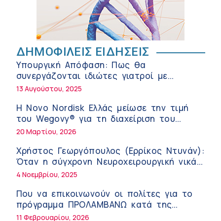
Σε Λαμία και Καρδίτσα ο Υπουργός Υγείας
Άδ. Γεωργιάδης για την παραλαβή 7
ασθενοφόρων του ΕΚΑΒ και τα εγκαίνια
5:04 πμ
ΔΗΜΟΦΙΛΕΙΣ ΕΙΔΗΣΕΙΣ
του ΚΥ Σοφάδων
Πόσο μας επηρεάζει ο ύπνος με
Υπουργική Απόφαση: Πως θα
ανεμιστήρα ή air-condition το καλοκαίρι
συνεργάζονται ιδιώτες γιατροί με
11:34 πμ
νοσοκομεία του δημοσίου συστήματος
13 Αυγούστου, 2025
υγείας
Randy Schekman, Νομπελίστας Ιατρικής:
Η Novo Nordisk Ελλάς μείωσε την τιμή
«Σε πέντε χρόνια μπορεί να έχουμε
του Wegovy® για τη διαχείριση του
θεραπεία που αναστέλλει την εξέλιξη
9:24 πμ
βάρους
20 Μαρτίου, 2026
του Πάρκινσον»
Αντώνης Βουκλαρής – «ΕΡΡΙΚΟΣ ΝΤΥΝΑΝ»
Χρήστος Γεωργόπουλος (Ερρίκος Ντυνάν):
9:18 πμ
Όταν η σύγχρονη Νευροχειρουργική νικά
το φόβο!
4 Νοεμβρίου, 2025
Πώς να προλάβετε και να αντιμετωπίσετε
τη διάρροια των ταξιδιωτών
Που να επικοινωνούν οι πολίτες για το
8:30 πμ
πρόγραμμα ΠΡΟΛΑΜΒΑΝΩ κατά της
παχυσαρκίας
11 Φεβρουαρίου, 2026