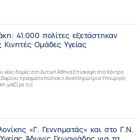
κη: 41.000 πολίτες εξετάστηκαν
 Κινητές Ομάδες Υγείας
ι νέες δομές στη Δυτική Αθήνα Επίσκεψη στο Κέντρο
αϊδαρίου πραγματοποίησε η Αναπληρώτρια Υπουργός
η, μαζί με τις
λονίκης «Γ. Γεννηματάς» και στο Γ.Ν.
ωργιάδης για τα