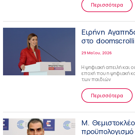
Περισσότερα
Ειρήνη Αγαπηδα
στο doomscroll
29 Μαΐου, 2026
Η ψηφιακή απειλή και οι
εποχή που η ψηφιακή κ
των παιδιών
Περισσότερα
Μ. Θεμιστοκλέ
προϋπολογισμό