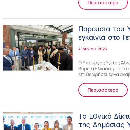
Περισσότερα
Παρουσία του Υ
εγκαίνια στο Γ
Κέντρο Υγείας
4 Ιουνίου, 2026
Ο Υπουργός Υγείας Άδω
Βόρεια Ελλάδα, με στόχ
επιθεωρήσει έργα ανα
Περισσότερα
Το Εθνικό Δίκτ
της Δημόσιας Υ