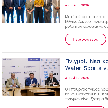
4 Ιουνίου, 2026
Με ιδιαίτερη επιτυχία 
Εθνικό Δίκτυο Τηλεϊατρ
ρόλο που καλείται να 
Περισσότερα
Πνιγμοί: Νέα κ
Water Sports γ
3 Ιουνίου, 2026
Ο Υπουργός Υγείας Άδω
κοινή Συνέντευξη Τύπο
πνιγμών είναι ζήτημα 