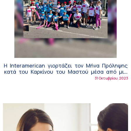
Η Interamerican γιορτάζει τον Μήνα Πρόληψης
κατά του Καρκίνου του Μαστού μέσα από μια
σειρά δράσεων ευαισθητοποίησης και
31 Οκτωβρίου, 2023
ενημέρωσης!