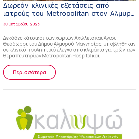
Δωρεάν κλινικές εξετάσεις από
ιατρούς του Μetropolitan στον Αλμυρό
Μαγνησίας!
30 Οκτωβρίου, 2023
Δεκάδες κάτοικοι των χωριών Αχίλλειο και Άγιοι
Θεόδωροι του Δήμου Αλμυρού Μαγνησίας, υποβλήθηκαν
σε κλινικό προληπτικό έλεγχο από κλιμάκια γιατρών των
θεραπευτηρίων Μetropolitan Hospital και
Περισσότερα