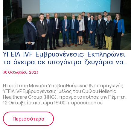
ΥΓΕΙΑ IVF Εμβρυογένεσις: Εκπληρώνει
τα όνειρα σε υπογόνιμα ζευγάρια να
αποκτήσουν παιδιά! (βίντεο)
30 Οκτωβρίου, 2023
Η πρότυπη Μονάδα Υποβοηθούμενης Αναπαραγωγής
ΥΓΕΙΑ IVF Εμβρυογένεσις, μέλος του Ομίλου Hellenic
Healthcare Group (HHG), πραγματοποίησε την Πέμπτη,
12 Οκτωβρίου και ώρα 19:00, παρουσίαση σε
Περισσότερα