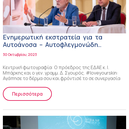
Ενημερωτική εκστρατεία για τα
Αυτοάνοσα – Αυτοφλεγμονώδη
Δερματικά Νοσήματα!
30 Οκτωβρίου, 2023
Κεντρική φωτογραφία: Ο πρόεδρος της ΕΔΑΕ κ. Ι.
Μπάρκης και ο γεν. γραμμ. Δ. Σγουρός. #loveyourskin:
Αγάπησε το δέρμα σου και φρόντισέ το σε συνεργασία
Περισσότερα