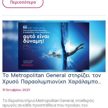
Περισσότερα
Το Metropolitan General στηρίζει τον
Χρυσό Παραολυμπιονίκη Χαράλαμπο
Ταϊγανίδη στους επόμενους
31 Οκτωβρίου, 2023
κολυμβητικούς του αγώνες!
Το Θεραπευτήριο Metropolitan General, σταθερός
αρωγός σε κάθε προσπάθεια που προάγει τον