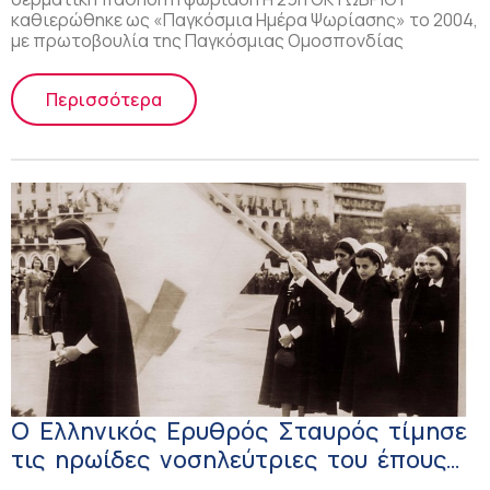
καθιερώθηκε ως «Παγκόσμια Ημέρα Ψωρίασης» το 2004,
με πρωτοβουλία της Παγκόσμιας Ομοσπονδίας
Περισσότερα
Ο Ελληνικός Ερυθρός Σταυρός τίμησε
τις ηρωίδες νοσηλεύτριες του έπους
του ‘40!