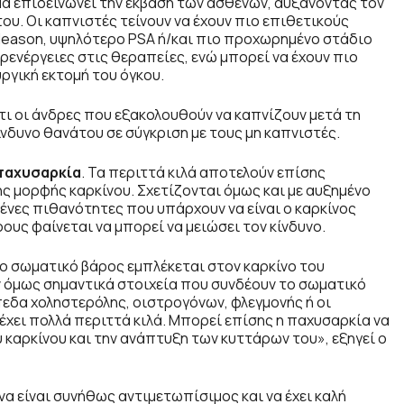
σμα επιδεινώνει την έκβαση των ασθενών, αυξάνοντας τον
υ. Οι καπνιστές τείνουν να έχουν πιο επιθετικούς
leason, υψηλότερο PSA ή/και πιο προχωρημένο στάδιο
ενέργειες στις θεραπείες, ενώ μπορεί να έχουν πιο
ργική εκτομή του όγκου.
τι οι άνδρες που εξακολουθούν να καπνίζουν μετά τη
νδυνο θανάτου σε σύγκριση με τους μη καπνιστές.
 παχυσαρκία
. Τα περιττά κιλά αποτελούν επίσης
ς μορφής καρκίνου. Σχετίζονται όμως και με αυξημένο
ένες πιθανότητες που υπάρχουν να είναι ο καρκίνος
υς φαίνεται να μπορεί να μειώσει τον κίνδυνο.
ιο σωματικό βάρος εμπλέκεται στον καρκίνο του
όμως σημαντικά στοιχεία που συνδέουν το σωματικό
πεδα χοληστερόλης, οιστρογόνων, φλεγμονής ή οι
έχει πολλά περιττά κιλά. Μπορεί επίσης η παχυσαρκία να
 καρκίνου και την ανάπτυξη των κυττάρων του», εξηγεί ο
α είναι συνήθως αντιμετωπίσιμος και να έχει καλή