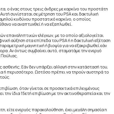
τα, ο ένας στους τρεις άνδρες με καρκίνο του προστάτη
Αυτή συνίσταται σε μέτρηση του PSA και δακτυλική
αμηλού κινδύνου προστατικό καρκίνο, ο οποίος
ίθανο να αναπτυχθεί ή να εξαπλωθεί.
ών επαναληπτικών ελέγχων, με το οποίο αξιολογείται
φνική αύξηση στα επίπεδα του PSA ή η δακτυλική εξέταση
παραμετρική μαγνητική ή βιοψία για να εξακριβωθεί εάν
ορα. Αν όντως συμβαίνει αυτό, σταματάμε την ενεργό
 Πούλιας.
ς ασθενής; Εάν δεν υπάρξει αλλαγή στην κατάστασή του,
όνια ή περισσότερο. Ωστόσο πρέπει να τηρούν αυστηρά το
τούς.
επιβίωση, όταν γίνεται σε προσεκτικά επιλεγμένους
χει την ίδια 15ετή επιβίωση με την ακτινοθεραπεία και την
τη, είτε ενεργός παρακολούθηση, έχει μεγάλη σημασία η