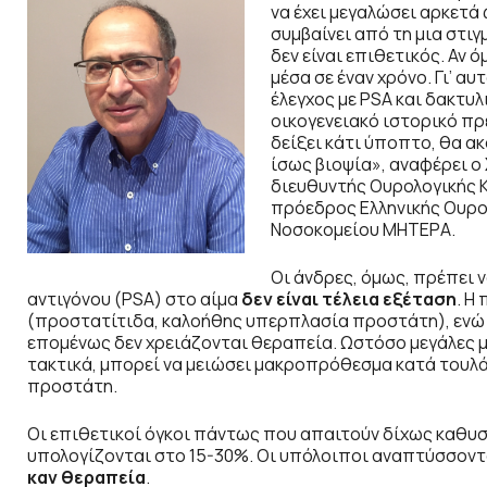
να έχει μεγαλώσει αρκετά 
συμβαίνει από τη μια στιγ
δεν είναι επιθετικός. Αν 
μέσα σε έναν χρόνο. Γι’ 
έλεγχος με PSA και δακτυλ
οικογενειακό ιστορικό πρέ
δείξει κάτι ύποπτο, θα 
ίσως βιοψία», αναφέρει ο
διευθυντής Ουρολογικής Κ
πρόεδρος Ελληνικής Ουρολ
Νοσοκομείου ΜΗΤΕΡΑ.
Οι άνδρες, όμως, πρέπει 
αντιγόνου (PSA) στο αίμα
δεν είναι τέλεια εξέταση
. Η
(προστατίτιδα, καλοήθης υπερπλασία προστάτη), ενώ α
επομένως δεν χρειάζονται θεραπεία. Ωστόσο μεγάλες με
τακτικά, μπορεί να μειώσει μακροπρόθεσμα κατά τουλά
προστάτη.
Οι επιθετικοί όγκοι πάντως που απαιτούν δίχως καθυσ
υπολογίζονται στο 15-30%. Οι υπόλοιποι αναπτύσσοντ
καν θεραπεία
.