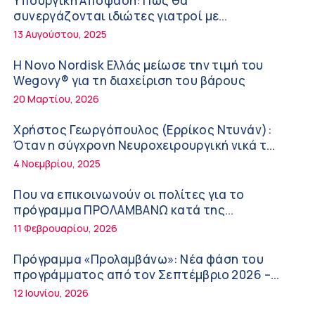
Υπουργική Απόφαση: Πως θα
Διακοπές με ασφάλεια
6:20 πμ
συνεργάζονται ιδιώτες γιατροί με
νοσοκομεία του δημοσίου συστήματος
13 Αυγούστου, 2025
Ειρήνη Ζίγκιρη (Ερρίκος Ντυνάν): H θερμική
υγείας
καταπόνηση στους ηλικιωμένους
Η Novo Nordisk Ελλάς μείωσε την τιμή του
εργαζόμενους
6:11 πμ
Wegovy® για τη διαχείριση του βάρους
20 Μαρτίου, 2026
Σύσκεψη στον ΕΟΦ για την ομαλή λειτουργία
της εφοδιαστικής αλυσίδας των φαρμάκων
Χρήστος Γεωργόπουλος (Ερρίκος Ντυνάν):
στη διάρκεια του καλοκαιριού
12:08 μμ
Όταν η σύγχρονη Νευροχειρουργική νικά το
φόβο!
4 Νοεμβρίου, 2025
Μιχάλης Τάτσης, Insurance & Healthcare
Analyst, διευθυντής Επιχειρηματικής
Που να επικοινωνούν οι πολίτες για το
Ανάπτυξης Ομίλου HHG
11:54 πμ
πρόγραμμα ΠΡΟΛΑΜΒΑΝΩ κατά της
παχυσαρκίας
11 Φεβρουαρίου, 2026
Kavita Patel: Ένα στα πέντε καινοτόμα
φάρμακα φτάνει τελικά στην Ελλάδα
Πρόγραμμα «Προλαμβάνω»: Νέα φάση του
9:21 πμ
προγράμματος από τον Σεπτέμβριο 2026 –
Δωρεάν προληπτικές εξετάσεις έως το 2030
12 Ιουνίου, 2026
Υπάρχει τελικά «δίαιτα θυρεοειδούς»; Τι