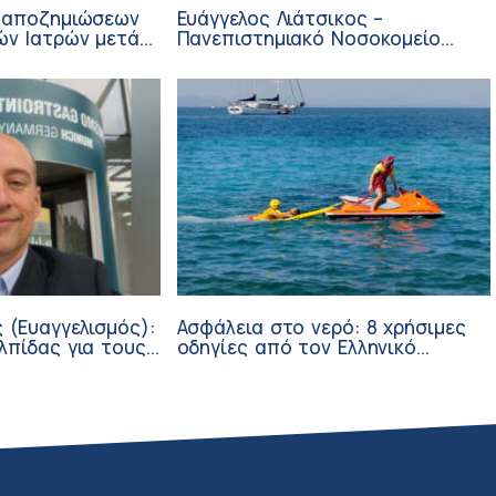
 αποζημιώσεων
Ευάγγελος Λιάτσικος –
ών Ιατρών μετά
Πανεπιστημιακό Νοσοκομείο
ΙΣΑ
Πατρών
 (Ευαγγελισμός):
Ασφάλεια στο νερό: 8 χρήσιμες
λπίδας για τους
οδηγίες από τον Ελληνικό
σθενείς μέσω
Ερυθρό Σταυρό
ν