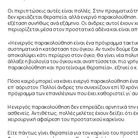
Οι περιπτώσεις αυτές είναι πολλές. Στην πραγματικότη
δεν χρειάζεται θεραπεία, αλλά ενεργό παρακολούθηση. 
εξέταση συνήθως ανά εξάμηνο. Οι άνδρες αυτοί έχουν χ
περιορίζεται μέσα στον προστατικό αδένα και είναι απ
«Η ενεργός παρακολούθηση είναι ένα πρόγραμμα τακτικ
συστηματικά η κατάσταση του όγκου. Αν τυχόν δούμε ξα
αποκαλύψει κάτι περίεργο στον όγκο, θα γίνει νέα πολυ
άλλαξε η βιολογία του όγκου και αναπτύσσεται πιο γρήγ
παρακολούθηση και προτείνουμε θεραπεία», εξηγεί ο κ.
Πόσο καιρό μπορεί να κάνει ενεργό παρακολούθηση ένα
επ’ αόριστον. Πολλοί άνδρες την συνεχίζουν επί 10 χρ
πρόγραμμα των επανελέγχων που έχει καθοριστεί γι’ αυ
Η ενεργός παρακολούθηση δεν επηρεάζει αρνητικά την 
ασθενείς. Αντιθέτως, πολλές μελέτες έχουν δείξει ότι έ
χειρουργική αφαίρεση του προστατικού καρκίνου.
Είτε πάντως γίνει θεραπεία για τον καρκίνο του προστά