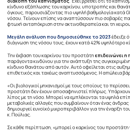
διακοπή του καπνίσματος
. Έχει βρεθεί ότι το κάπνι
κίνδυνο εξάπλωσης του καρκίνου, υποτροπής και θανάτο
όγκους, παρουσιάζοντας πιο υψηλή βαθμολογία κατά G
νόσου. Τείνουν επίσης να αναπτύσσουν πιο σοβαρές παρ
φτωχή ανταπόκριση στην ακτινοθεραπεία και τη χειρου
Μεγάλη ανάλυση που δημοσιεύθηκε το 2023
έδειξε ό
διάγνωση της νόσου τους, έχουν κατά 42% υψηλότερο κί
Την έκβαση του καρκίνου του προστάτη
επιδεινώνει η
παράγοντα κινδύνου για την ανάπτυξη της συγκεκριμένη
κίνδυνο θανάτου από αυτόν. Αυτό οφείλεται στις αυξημ
επιθετικός και ταχέως αναπτυσσόμενος. Η απώλεια βάρο
«Οι βιολογικοί μηχανισμοί με τους οποίους το περίσσε
προστάτη δεν έχουν αποσαφηνιστεί πλήρως. Υπάρχουν 
λίπος με τη νόσο. Μπορεί να εμπλέκονται τα υψηλά επί
μεταβολικές αλλαγές που συμβαίνουν όταν ένας άνδρας 
δημιουργεί ευνοϊκό μικροπεριβάλλον για την έναρξη του
κ. Πούλιας.
Σε κάθε περίπτωση, «μπορεί ο καρκίνος του προστάτη ν