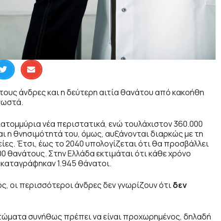
στους άνδρες και η δεύτερη αιτία θανάτου από κακοήθη
νωστά.
κατομμύρια νέα περιστατικά, ενώ τουλάχιστον 360.000
αι η θνησιμότητά του, όμως, αυξάνονται διαρκώς με τη
ες. Έτσι, έως το 2040 υπολογίζεται ότι θα προσβάλλει
00 θανάτους. Στην Ελλάδα εκτιμάται ότι κάθε χρόνο
 καταγράφηκαν 1.945 θάνατοι.
ός, οι περισσότεροι άνδρες δεν γνωρίζουν ότι
δεν
τώματα συνήθως πρέπει να είναι προχωρημένος, δηλαδή