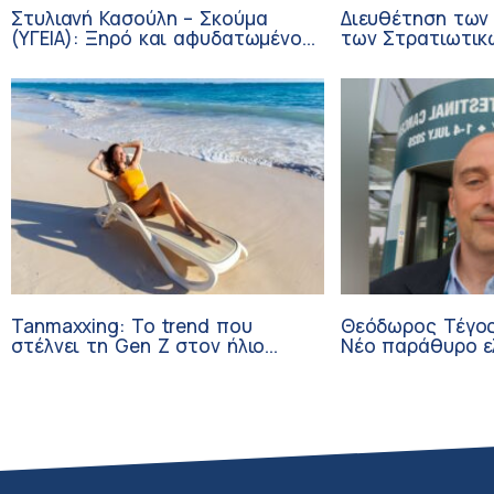
Στυλιανή Κασούλη – Σκούμα
Διευθέτηση των
(ΥΓΕΙΑ): Ξηρό και αφυδατωμένο
των Στρατιωτικ
δέρμα – Αίτια και αντιμετώπιση
από αίτημα του 
Tanmaxxing: To trend που
Θεόδωρος Τέγος
στέλνει τη Gen Z στον ήλιο
Νέο παράθυρο ε
χωρίς αντηλιακό
ογκολογικούς α
κλινικών δοκιμώ