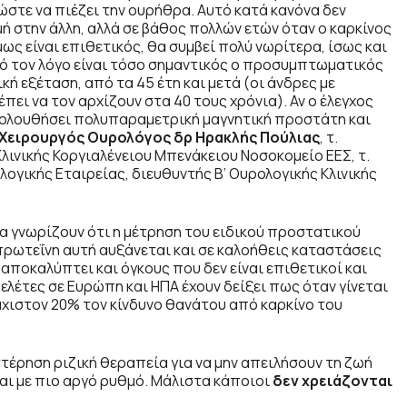
ώστε να πιέζει την ουρήθρα. Αυτό κατά κανόνα δεν
μή στην άλλη, αλλά σε βάθος πολλών ετών όταν ο καρκίνος
όμως είναι επιθετικός, θα συμβεί πολύ νωρίτερα, ίσως και
αυτό τον λόγο είναι τόσο σημαντικός ο προσυμπτωματικός
ική εξέταση, από τα 45 έτη και μετά (οι άνδρες με
πει να τον αρχίζουν στα 40 τους χρόνια). Αν ο έλεγχος
ακολουθήσει πολυπαραμετρική μαγνητική προστάτη και
Χειρουργός Ουρολόγος δρ Ηρακλής Πούλιας
, τ.
λινικής Κοργιαλένειου Μπενάκειου Νοσοκομείο ΕΕΣ, τ.
ογικής Εταιρείας, διευθυντής Β’ Ουρολογικής Κλινικής
να γνωρίζουν ότι η μέτρηση του ειδικού προστατικού
 πρωτεΐνη αυτή αυξάνεται και σε καλοήθεις καταστάσεις
ποκαλύπτει και όγκους που δεν είναι επιθετικοί και
λέτες σε Ευρώπη και ΗΠΑ έχουν δείξει πως όταν γίνεται
χιστον 20% τον κίνδυνο θανάτου από καρκίνο του
τέρηση ριζική θεραπεία για να μην απειλήσουν τη ζωή
αι με πιο αργό ρυθμό. Μάλιστα κάποιοι
δεν χρειάζονται