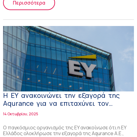
Περισσότερα
H ΕΥ ανακοινώνει την εξαγορά της
Aqurance για να επιταχύνει τον
μετασχηματισμό στον χώρο της υγείας
14 Οκτωβρίου, 2025
μέσω της τεχνολογίας Veeva
Ο παγκόσμιος οργανισμός της EY ανακοίνωσε ότι η EY
Ελλάδος ολοκλήρωσε την εξαγορά της Aqurance Α.Ε.,