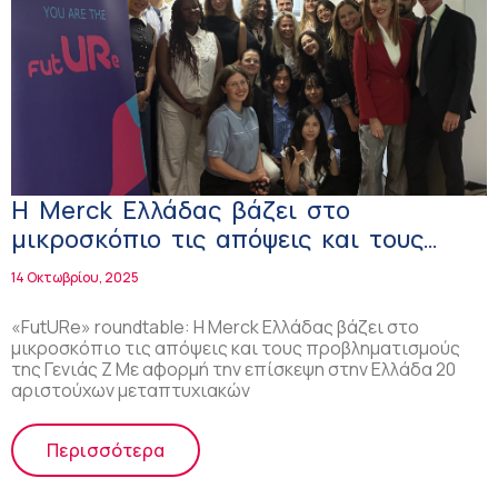
Η Merck Ελλάδας βάζει στο
μικροσκόπιο τις απόψεις και τους
προβληματισμούς της Γενιάς Z
14 Οκτωβρίου, 2025
«FutURe» roundtable: Η Merck Ελλάδας βάζει στο
μικροσκόπιο τις απόψεις και τους προβληματισμούς
της Γενιάς Z Με αφορμή την επίσκεψη στην Ελλάδα 20
αριστούχων μεταπτυχιακών
Περισσότερα