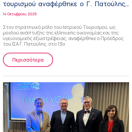
τουρισμού αναφέρθηκε ο Γ. Πατούλης,
στο 13ο Διεθνές Συνέδριο στην Πάφο
14 Οκτωβρίου, 2025
Στον στρατηγικό ρόλο του Ιατρικού Τουρισμού, ως
μοχλού ανάπτυξης της ελληνικής οικονομίας και της
υγειονομικής εξωστρέφειας, αναφέρθηκε ο Πρόεδρος
του ΙΣΑ Γ. Πατούλης, στο 13ο
Περισσότερα