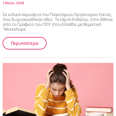
στις υπηρεσίες ψυχικής υγείας
7 Μαΐου, 2026
Σε ειδικά σεμινάρια του Παγκόσμιου Οργανισμού Υγείας,
που διοργανώθηκαν χθες, Τετάρτη 6 Μαΐου, στην Αθήνα,
από το Γραφείο του ΠΟΥ στην Ελλάδα, με θεματική
“Workshops
Περισσότερα