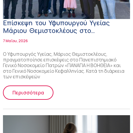
Επίσκεψη του Υφυπουργού Υγείας
Μάριου Θεμιστοκλέους στο
Πανεπιστημιακό ΓΝ Πατρών και στο
7 Μαΐου, 2026
ΓΝ Κεφαλονιάς
Ο Υφυπουργός Υγείας, Μάριος Θεμιστοκλέους,
πραγματοποίησε επισκέψεις στο Πανεπιστημιακό
Γενικό Νοσοκομείο Πατρών «ΠΑΝΑΓΙΑ Η ΒΟΗΘΕΙΑ» και
στο Γενικό Νοσοκομείο Κεφαλληνίας. Κατά τη διάρκεια
των επισκέψεών
Περισσότερα