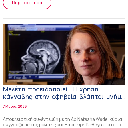
Περισσότερα
Μελέτη προειδοποιεί: Η χρήση
κάνναβης στην εφηβεία βλάπτει μνήμη
και γνωστική λειτουργία, πιθανώς και
7 Μαΐου, 2026
μόνιμα!
Αποκλειστική συνέντευξη με τη Δρ Natasha Wade, κύρια
συγγραφέας της μελέτης και Επίκουρη Καθηγήτρια στο