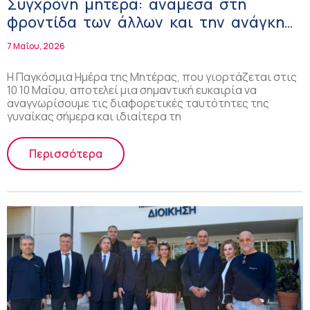
Σύγχρονη μητέρα: ανάμεσα στη
φροντίδα των άλλων και την ανάγκη
για φροντίδα του εαυτού της
7 Μαΐου, 2026
Η Παγκόσμια Ημέρα της Μητέρας, που γιορτάζεται στις
10 10 Μαΐου, αποτελεί μια σημαντική ευκαιρία να
αναγνωρίσουμε τις διαφορετικές ταυτότητες της
γυναίκας σήμερα και ιδιαίτερα τη
Περισσότερα