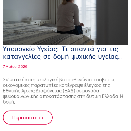
Υπουργείο Υγείας: Τι απαντά για τις
καταγγελίες σε δομή ψυχικής υγείας
στη Δυτική Ελλάδα
7 Μαΐου, 2026
Σωματική και ψυχολογική βία ασθενών και σοβαρές
οικονομικές παρατυπίες κατέγραψε έλεγχος της
Εθνικής Αρχής Διαφάνειας (ΕΑΔ) σε μονάδα
ψυχοκοινωνικής αποκατάστασης στη δυτική Ελλάδα. Η
δομή,
Περισσότερα