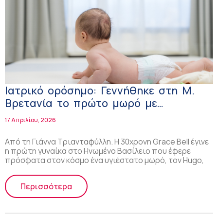
Ιατρικό ορόσημο: Γεννήθηκε στη Μ.
Βρετανία το πρώτο μωρό με
μεταμόσχευση μήτρας από νεκρή
17 Απριλίου, 2026
δότρια
Από τη Γιάννα Τριανταφύλλη. Η 30χρονη Grace Bell έγινε
η πρώτη γυναίκα στο Ηνωμένο Βασίλειο που έφερε
πρόσφατα στον κόσμο ένα υγιέστατο μωρό, τον Hugo,
Περισσότερα