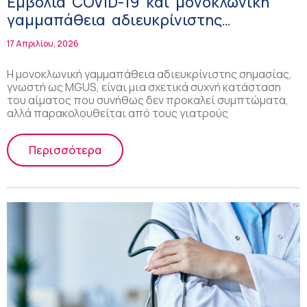
Εμβόλια COVID-19 και μονοκλωνική
γαμμαπάθεια αδιευκρίνιστης
σημασίας: τι δείχνει μεγάλη
17 Απριλίου, 2026
πληθυσμιακή μελέτη
Η μονοκλωνική γαμμαπάθεια αδιευκρίνιστης σημασίας,
γνωστή ως MGUS, είναι μια σχετικά συχνή κατάσταση
του αίματος που συνήθως δεν προκαλεί συμπτώματα,
αλλά παρακολουθείται από τους γιατρούς
Περισσότερα