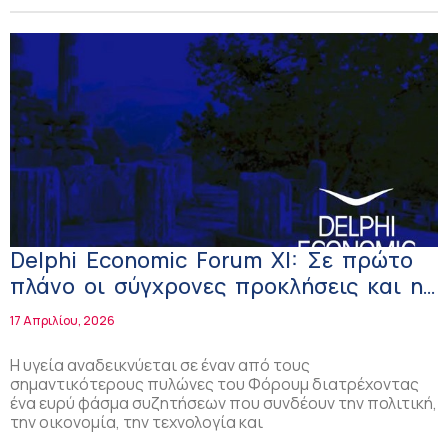
Delphi Economic Forum XI: Σε πρώτο
πλάνο οι σύγχρονες προκλήσεις και η
επόμενη ημέρα στην υγεία
17 Απριλίου, 2026
Η υγεία αναδεικνύεται σε έναν από τους
σημαντικότερους πυλώνες του Φόρουμ διατρέχοντας
ένα ευρύ φάσμα συζητήσεων που συνδέουν την πολιτική,
την οικονομία, την τεχνολογία και