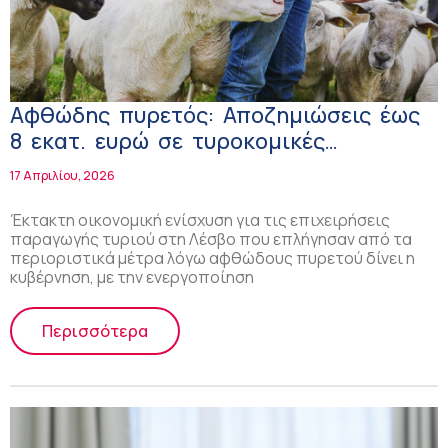
Αφθώδης πυρετός: Αποζημιώσεις έως
8 εκατ. ευρώ σε τυροκομικές
επιχειρήσεις στη Λέσβο
17 Απριλίου, 2026
Έκτακτη οικονομική ενίσχυση για τις επιχειρήσεις
παραγωγής τυριού στη Λέσβο που επλήγησαν από τα
περιοριστικά μέτρα λόγω αφθώδους πυρετού δίνει η
κυβέρνηση, με την ενεργοποίηση
Περισσότερα