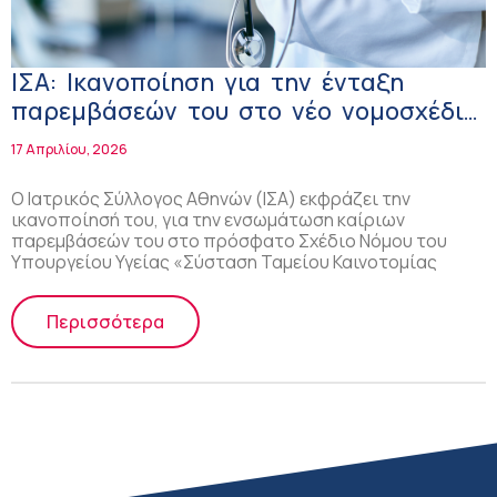
ΙΣΑ: Ικανοποίηση για την ένταξη
παρεμβάσεών του στο νέο νομοσχέδιο
του υπ. Υγείας
17 Απριλίου, 2026
Ο Ιατρικός Σύλλογος Αθηνών (ΙΣΑ) εκφράζει την
ικανοποίησή του, για την ενσωμάτωση καίριων
παρεμβάσεών του στο πρόσφατο Σχέδιο Νόμου του
Υπουργείου Υγείας «Σύσταση Ταμείου Καινοτομίας
Περισσότερα