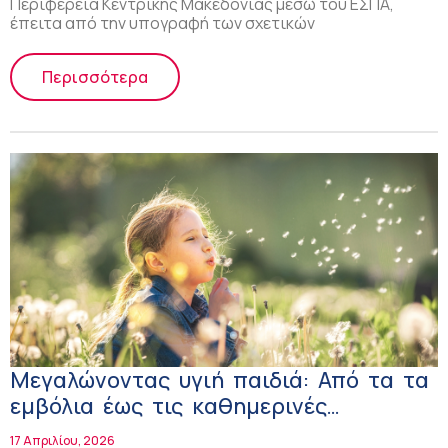
Περιφέρεια Κεντρικής Μακεδονίας μέσω του ΕΣΠΑ,
έπειτα από την υπογραφή των σχετικών
Περισσότερα
Μεγαλώνοντας υγιή παιδιά: Από τα τα
εμβόλια έως τις καθημερινές
συνήθειες
17 Απριλίου, 2026