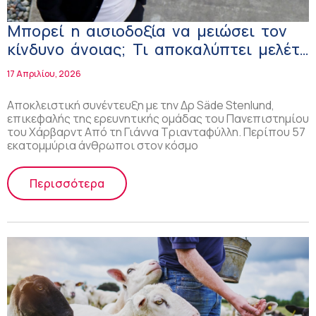
Μπορεί η αισιοδοξία να μειώσει τον
κίνδυνο άνοιας; Τι αποκαλύπτει μελέτη
του Χάρβαρντ
17 Απριλίου, 2026
Αποκλειστική συνέντευξη με την Δρ Säde Stenlund,
επικεφαλής της ερευνητικής ομάδας του Πανεπιστημίου
του Χάρβαρντ Από τη Γιάννα Τριανταφύλλη. Περίπου 57
εκατομμύρια άνθρωποι στον κόσμο
Περισσότερα