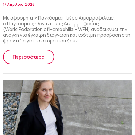
φροντίδας για τις αιμορραγικές
17 Απριλίου, 2026
διαταραχές»
Με αφορμή την Παγκόσμια Ημέρα Αιμορροφιλίας,
ο Παγκόσμιος Οργανισμός Αιμορροφιλίας
(World Federation of Hemophilia – WFH) αναδεικνύει την
ανάγκη για έγκαιρη διάγνωση και ισότιμη πρόσβαση στη
φροντίδα για τα άτομα που ζουν
Περισσότερα