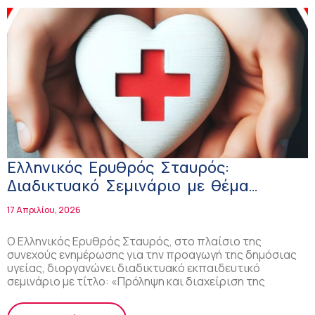
Ελληνικός Ερυθρός Σταυρός:
Διαδικτυακό Σεμινάριο με θέμα
«Πρόληψη και διαχείριση της
17 Απριλίου, 2026
φυματίωσης: Ο Ρόλος των
Φροντιστών»
Ο Ελληνικός Ερυθρός Σταυρός, στο πλαίσιο της
συνεχούς ενημέρωσης για την προαγωγή της δημόσιας
υγείας, διοργανώνει διαδικτυακό εκπαιδευτικό
σεμινάριο με τίτλο: «Πρόληψη και διαχείριση της