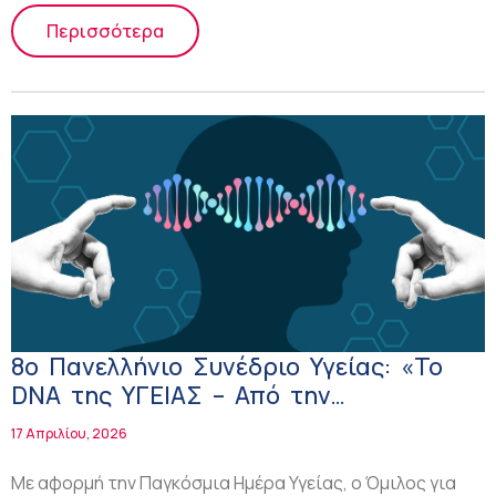
Περισσότερα
8o Πανελλήνιο Συνέδριο Υγείας: «Το
DNA της ΥΓΕΙΑΣ – Από την
Κληρονομικότητα στην Ελευθερία της
17 Απριλίου, 2026
Επιλογής»
Με αφορμή την Παγκόσμια Ημέρα Υγείας, ο Όμιλος για