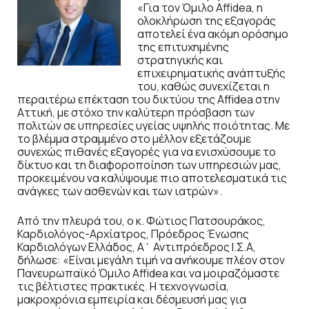
«Για τον Όμιλο Affidea, η
ολοκλήρωση της εξαγοράς
αποτελεί ένα ακόμη ορόσημο
της επιτυχημένης
στρατηγικής και
επιχειρηματικής ανάπτυξής
του, καθώς συνεχίζεται η
περαιτέρω επέκταση του δικτύου της Affidea στην
Αττική, με στόχο την καλύτερη πρόσβαση των
πολιτών σε υπηρεσίες υγείας υψηλής ποιότητας. Με
το βλέμμα στραμμένο στο μέλλον εξετάζουμε
συνεχώς πιθανές εξαγορές για να ενισχύσουμε το
δίκτυο και τη διαφοροποίηση των υπηρεσιών μας,
προκειμένου να καλύψουμε πιο αποτελεσματικά τις
ανάγκες των ασθενών και των ιατρών».
Από την πλευρά του, ο κ. Φώτιος Πατσουράκος,
Καρδιολόγος-Αρχίατρος, Πρόεδρος Ένωσης
Καρδιολόγων Ελλάδος, Α΄ Αντιπρόεδρος Ι.Σ.Α,
δήλωσε: «Είναι μεγάλη τιμή να ανήκουμε πλέον στον
Πανευρωπαϊκό Όμιλο Affidea και να μοιραζόμαστε
τις βέλτιστες πρακτικές. Η τεχνογνωσία,
μακροχρόνια εμπειρία και δέσμευσή μας για