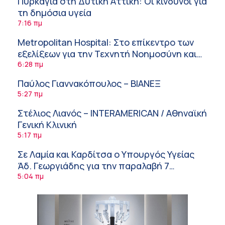
Πυρκαγιά στη Δυτική Αττική: Οι κίνδυνοι για
τη δημόσια υγεία
7:16 πμ
Metropolitan Hospital: Στο επίκεντρο των
εξελίξεων για την Τεχνητή Νοημοσύνη και
την Ογκολογία
6:28 πμ
Παύλος Γιαννακόπουλος – ΒΙΑΝΕΞ
5:27 πμ
Στέλιος Λιανός – INTERAMERICAN / Αθηναϊκή
Γενική Κλινική
5:17 πμ
Σε Λαμία και Καρδίτσα ο Υπουργός Υγείας
Άδ. Γεωργιάδης για την παραλαβή 7
ασθενοφόρων του ΕΚΑΒ και τα εγκαίνια του
5:04 πμ
ΚΥ Σοφάδων
Πόσο μας επηρεάζει ο ύπνος με ανεμιστήρα
ή air-condition το καλοκαίρι
11:34 πμ