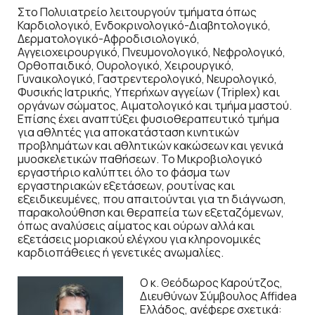
Στο Πολυιατρείο λειτουργούν τμήματα όπως
Καρδιολογικό, Ενδοκρινολογικό-Διαβητολογικό,
Δερματολογικό-Αφροδισιολογικό,
Αγγειοχειρουργικό, Πνευμονολογικό, Νεφρολογικό,
Ορθοπαιδικό, Ουρολογικό, Χειρουργικό,
Γυναικολογικό, Γαστρεντερολογικό, Νευρολογικό,
Φυσικής Ιατρικής, Υπερήχων αγγείων (Triplex) και
οργάνων σώματος, Αιματολογικό και τμήμα μαστού.
Επίσης έχει αναπτύξει φυσιοθεραπευτικό τμήμα
για αθλητές για αποκατάσταση κινητικών
προβλημάτων και αθλητικών κακώσεων και γενικά
μυοσκελετικών παθήσεων. Το Μικροβιολογικό
εργαστήριο καλύπτει όλο το φάσμα των
εργαστηριακών εξετάσεων, ρουτίνας και
εξειδικευμένες, που απαιτούνται για τη διάγνωση,
παρακολούθηση και θεραπεία των εξεταζόμενων,
όπως αναλύσεις αίματος και ούρων αλλά και
εξετάσεις μοριακού ελέγχου για κληρονομικές
καρδιοπάθειες ή γενετικές ανωμαλίες.
Ο κ. Θεόδωρος Καρούτζος,
Διευθύνων Σύμβουλος Affidea
Ελλάδος, ανέφερε σχετικά: