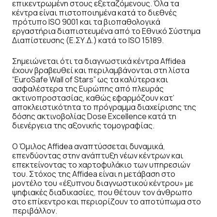
επικεντρωμένη στους εξεταζόμενους. Όλα τα
κέντρα είναι πιστοποιημένα κατά το διεθνές
πρότυπο ISO 9001 και τα βιοπαθολογικά
εργαστήρια διαπιστευμένα από το Εθνικό Σύστημα
Διαπίστευσης (Ε.ΣΥ.Δ.) κατά το ISO 15189.
Σημειώνεται ότι τα διαγνωστικά κέντρα Affidea
έχουν βραβευθεί και περιλαμβάνονται στη λίστα
“EuroSafe Wall of Stars” ως τα καλύτερα και
ασφαλέστερα της Ευρώπης από πλευράς
ακτινοπροστασίας, καθώς εφαρμόζουν κατ’
αποκλειστικότητα το πρόγραμμα διαχείρισης της
δόσης ακτινοβολίας Dose Excellence κατά τη
διενέργεια της αξονικής τομογραφίας.
Ο Όμιλος Affidea αναπτύσσεται δυναμικά,
επενδύοντας στην ανάπτυξη νέων κέντρων και
επεκτείνοντας το χαρτοφυλάκιο των υπηρεσιών
του. Στόχος της Affidea είναι η μετάβαση στο
μοντέλο του «έξυπνου διαγνωστικού κέντρου» με
ψηφιακές διαδικασίες, που θέτουν τον άνθρωπο
στο επίκεντρο και περιορίζουν το αποτύπωμα στο
περιβάλλον.