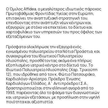
Ο Όμιλος Affidea, ο μεγαλύτερος ιδιωτικός πάροχος
Πρωτοβάθμιας Φροντίδας Υγείας στην Ευρώπη,
επιταχύνει την αναπτυξιακή στρατηγική του,
επενδύοντας στην ανάπτυξη νέων κέντρων και
εξαγορών, με στόχο να επεκτείνει το δίκτυο και
χαρτοφυλάκιο των υπηρεσιών του προς όφελος των
εξεταζόμενων του.
Πρόσφατα ολοκλήρωσε την εξαγορά ενός
εγνωσμένου πολυιατρείου στα Νότια Προάστια, και
συγκεκριμένα του Ιδιωτικού Πολυιατρείου
Ηλιούπολης, προσθέτοντας ακόμα ένα πλήρως
εξοπλισμένο ιατρικό κέντρο στο δίκτυό του. Το
Ιδιωτικό Πολυιατρείο Ηλιούπολης (Χαρ. Τρικούπη
12), που ιδρύθηκε από τον κ. Φώτιο Πατσουράκο,
Καρδιολόγο-Αρχίατρο, Πρόεδρο Ένωσης
Καρδιολόγων Ελλάδος, Α΄ Αντιπρόεδρο Ι.Σ.Α.,
δραστηριοποιείται στην ελληνική αγορά από το
1993, παρέχοντας όλο το φάσμα των διαγνωστικών
και ιατρικών εξετάσεων, με προσήλωση στην υψηλή
ποιότητα και αξιοπιστία.