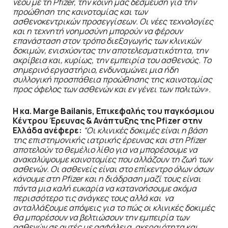
νέου με τη Pfizer, την κοινή μας δέσμευση για την
προώθηση της καινοτομίας και των
ασθενοκεντρικών προσεγγίσεων. Οι νέες τεχνολογίες
και η τεχνητή νοημοσύνη μπορούν να φέρουν
επανάσταση στον τρόπο διεξαγωγής των κλινικών
δοκιμών, ενισχύοντας την αποτελεσματικότητα, την
ακρίβεια και, κυρίως, την εμπειρία του ασθενούς. Το
σημερινό εργαστήριο, ενδυναμώνει μια ήδη
συλλογική προσπάθεια προώθησης της καινοτομίας
προς όφελος των ασθενών και εν γένει των πολιτών».
Η κα. Marge Bailanis, Επικεφαλής του παγκόσμιου
Κέντρου Έρευνας & Ανάπτυξης της Pfizer στην
Ελλάδα ανέφερε:
“Oι κλινικές δοκιμές είναι η βάση
της επιστημονικής ιατρικής έρευνας και στη Pfizer
αποτελούν το θεμέλιο λίθο για να μπορέσουμε να
ανακαλύψουμε καινοτομίες που αλλάζουν τη ζωή των
ασθενών. Οι ασθενείς είναι στο επίκεντρο όλων όσων
κάνουμε στη Pfizer και η διάδραση μαζί τους είναι
πάντα μια καλή ευκαρία να κατανοήσουμε ακόμα
περισσότερο τις ανάγκες τους αλλά και να
ανταλλάξουμε απόψεις για το πώς οι κλινικές δοκιμές
θα μπορέσουν να βελτιώσουν την εμπειρία των
ασθενών σε αυτές με ασφάλεια, ακεραιότητα και