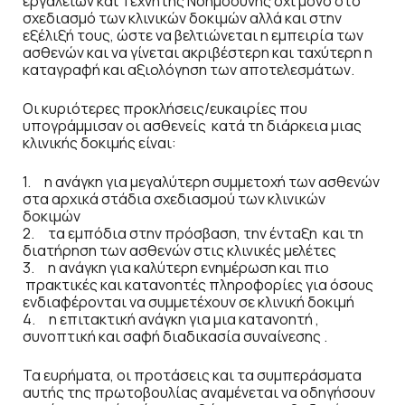
εργαλείων και Τεχνητής Νοημοσύνης όχι μόνο στο
σχεδιασμό των κλινικών δοκιμών αλλά και στην
εξέλιξή τους, ώστε να βελτιώνεται η εμπειρία των
ασθενών και να γίνεται ακριβέστερη και ταχύτερη η
καταγραφή και αξιολόγηση των αποτελεσμάτων.
Οι κυριότερες προκλήσεις/ευκαιρίες που
υπογράμμισαν οι ασθενείς κατά τη διάρκεια μιας
κλινικής δοκιμής είναι:
1. η ανάγκη για μεγαλύτερη συμμετοχή των ασθενών
στα αρχικά στάδια σχεδιασμού των κλινικών
δοκιμών
2. τα εμπόδια στην πρόσβαση, την ένταξη και τη
διατήρηση των ασθενών στις κλινικές μελέτες
3. η ανάγκη για καλύτερη ενημέρωση και πιο
πρακτικές και κατανοητές πληροφορίες για όσους
ενδιαφέρονται να συμμετέχουν σε κλινική δοκιμή
4. η επιτακτική ανάγκη για μια κατανοητή ,
συνοπτική και σαφή διαδικασία συναίνεσης .
Τα ευρήματα, οι προτάσεις και τα συμπεράσματα
αυτής της πρωτοβουλίας αναμένεται να οδηγήσουν