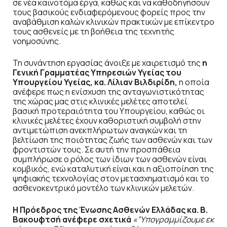
σε νέα καινοτόμα έργα, καθώς και να καθοδηγήσουν
τους βασικούς ενδιαφερόμενους φορείς προς την
αναβάθμιση καλών κλινικών πρακτικών με επίκεντρο
τους ασθενείς με τη βοήθεια της τεχνητής
νοημοσύνης.
Τη συνάντηση εργασίας άνοιξε με χαιρετισμό της
η
Γενική Γραμματέας Υπηρεσιών Υγείας του
Υπουργείου Υγείας, κα. Λίλιαν Βιλδιρίδη,
η οποία
ανέφερε πως η ενίσχυση της ανταγωνιστικότητας
της χώρας μας στις κλινικές μελέτες αποτελεί
βασική προτεραιότητα του Υπουργείου, καθώς οι
κλινικές μελέτες έχουν καθοριστική συμβολή στην
αντιμετώπιση ανεκπλήρωτων αναγκών και τη
βελτίωση της ποιότητας ζωής των ασθενών και των
φροντιστών τους. Σε αυτή την προσπάθεια
συμπλήρωσε ο ρόλος των ίδιων των ασθενών είναι
κομβικός, ενώ καταλυτική είναι και η αξιοποίηση της
ψηφιακής τεχνολογίας στον μετασχηματισμό και το
ασθενοκεντρικό μοντέλο των κλινικών μελετών.
H Πρόεδρος της Ένωσης Ασθενών Ελλάδας κα. Β.
Βακουφτσή ανέφερε σχετικά
«”Υπογραμμίζουμε εκ