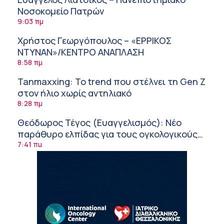
Νοσοκομείο Πατρών
9:03 πμ
Χρήστος Γεωργόπουλος – «ΕΡΡΙΚΟΣ
ΝΤΥΝΑΝ»/ΚΕΝΤΡΟ ΑΝΑΠΛΑΣΗ
8:58 πμ
Tanmaxxing: To trend που στέλνει τη Gen Z
στον ήλιο χωρίς αντηλιακό
8:28 πμ
Θεόδωρος Τέγος (Ευαγγελισμός): Νέο
παράθυρο ελπίδας για τους ογκολογικούς
ασθενείς μέσω κλινικών δοκιμών
7:41 πμ
Ασφάλεια στο νερό: 8 χρήσιμες οδηγίες
από τον Ελληνικό Ερυθρό Σταυρό
7:03 πμ
Μαρίνα Ραυτοπούλου (ΙΑΤΡΙΚΟ ΚΕΝΤΡΟ):
Εκπαίδευση στον διαβήτη – Ένας πυλώνας