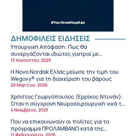
της σύγχρονης φροντίδας
6:56 πμ
Αθανάσιος Μανώλης (Metropolitan
Hospital): Καρδιοπαθείς και καλοκαίρι –
Διακοπές με ασφάλεια
6:20 πμ
Ειρήνη Ζίγκιρη (Ερρίκος Ντυνάν): H θερμική
ΔΗΜΟΦΙΛΕΙΣ ΕΙΔΗΣΕΙΣ
καταπόνηση στους ηλικιωμένους
Υπουργική Απόφαση: Πως θα
εργαζόμενους
6:11 πμ
συνεργάζονται ιδιώτες γιατροί με
νοσοκομεία του δημοσίου συστήματος
13 Αυγούστου, 2025
Σύσκεψη στον ΕΟΦ για την ομαλή
υγείας
λειτουργία της εφοδιαστικής αλυσίδας των
Η Novo Nordisk Ελλάς μείωσε την τιμή του
φαρμάκων στη διάρκεια του καλοκαιριού
12:08 μμ
Wegovy® για τη διαχείριση του βάρους
20 Μαρτίου, 2026
Μιχάλης Τάτσης, Insurance & Healthcare
Analyst, διευθυντής Επιχειρηματικής
Χρήστος Γεωργόπουλος (Ερρίκος Ντυνάν):
Ανάπτυξης Ομίλου HHG
11:54 πμ
Όταν η σύγχρονη Νευροχειρουργική νικά το
φόβο!
4 Νοεμβρίου, 2025
Kavita Patel: Ένα στα πέντε καινοτόμα
φάρμακα φτάνει τελικά στην Ελλάδα
Που να επικοινωνούν οι πολίτες για το
9:21 πμ
πρόγραμμα ΠΡΟΛΑΜΒΑΝΩ κατά της
παχυσαρκίας
11 Φεβρουαρίου, 2026