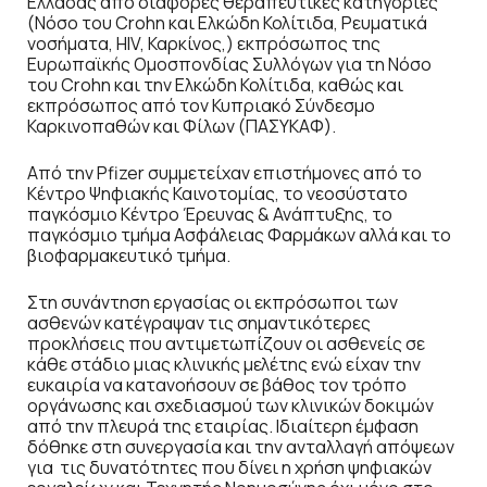
Ελλάδας από διάφορες θεραπευτικές κατηγορίες
(Νόσο του Crohn και Ελκώδη Κολίτιδα, Ρευματικά
νοσήματα, HIV, Καρκίνος,) εκπρόσωπος της
Ευρωπαϊκής Ομοσπονδίας Συλλόγων για τη Νόσο
του Crohn και την Ελκώδη Κολίτιδα, καθώς και
εκπρόσωπος από τον Κυπριακό Σύνδεσμο
Καρκινοπαθών και Φίλων (ΠΑΣΥΚΑΦ).
Από την Pfizer συμμετείχαν επιστήμονες από το
Κέντρο Ψηφιακής Καινοτομίας, το νεοσύστατο
παγκόσμιο Κέντρο Έρευνας & Ανάπτυξης, το
παγκόσμιο τμήμα Ασφάλειας Φαρμάκων αλλά και το
βιοφαρμακευτικό τμήμα.
Στη συνάντηση εργασίας οι εκπρόσωποι των
ασθενών κατέγραψαν τις σημαντικότερες
προκλήσεις που αντιμετωπίζουν οι ασθενείς σε
κάθε στάδιο μιας κλινικής μελέτης ενώ είχαν την
ευκαιρία να κατανοήσουν σε βάθος τον τρόπο
οργάνωσης και σχεδιασμού των κλινικών δοκιμών
από την πλευρά της εταιρίας. Ιδιαίτερη έμφαση
δόθηκε στη συνεργασία και την ανταλλαγή απόψεων
για τις δυνατότητες που δίνει η χρήση ψηφιακών