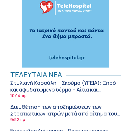
ΤΕΛΕΥΤΑΙΑ ΝΕΑ
Στυλιανή Κασούλη – Σκούμα (ΥΓΕΙΑ): Ξηρό
και αφυδατωμένο δέρμα – Αίτια και
αντιμετώπιση
10:14 πμ
Διευθέτηση των αποζημιώσεων των
Στρατιωτικών Ιατρών μετά από αίτημα του
ΙΣΑ
9:52 πμ
Ευάγγελος Λιάτσικος – Πανεπιστημιακό