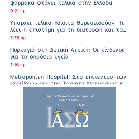
φάρμακα φτάνει τελικά στην Ελλάδα
9:21 πμ
Υπάρχει τελικά «δίαιτα θυρεοειδούς»; Τι
λέει η επιστήμη για τη διατροφή και τα
συμπληρώματα
7:38 πμ
Πυρκαγιά στη Δυτική Αττική: Οι κίνδυνοι
για τη δημόσια υγεία
7:16 πμ
Metropolitan Hospital: Στο επίκεντρο των
εξελίξεων για την Τεχνητή Νοημοσύνη και
την Ογκολογία
6:28 πμ
Παύλος Γιαννακόπουλος – ΒΙΑΝΕΞ
5:27 πμ
Στέλιος Λιανός – INTERAMERICAN /
Αθηναϊκή Γενική Κλινική
5:17 πμ