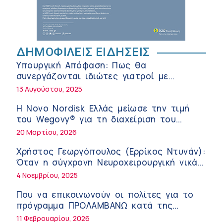
Σε Λαμία και Καρδίτσα ο Υπουργός Υγείας
Άδ. Γεωργιάδης για την παραλαβή 7
ασθενοφόρων του ΕΚΑΒ και τα εγκαίνια
5:04 πμ
ΔΗΜΟΦΙΛΕΙΣ ΕΙΔΗΣΕΙΣ
του ΚΥ Σοφάδων
Πόσο μας επηρεάζει ο ύπνος με
Υπουργική Απόφαση: Πως θα
ανεμιστήρα ή air-condition το καλοκαίρι
συνεργάζονται ιδιώτες γιατροί με
11:34 πμ
νοσοκομεία του δημοσίου συστήματος
13 Αυγούστου, 2025
υγείας
Randy Schekman, Νομπελίστας Ιατρικής:
Η Novo Nordisk Ελλάς μείωσε την τιμή
«Σε πέντε χρόνια μπορεί να έχουμε
του Wegovy® για τη διαχείριση του
θεραπεία που αναστέλλει την εξέλιξη
9:24 πμ
βάρους
20 Μαρτίου, 2026
του Πάρκινσον»
Αντώνης Βουκλαρής – «ΕΡΡΙΚΟΣ ΝΤΥΝΑΝ»
Χρήστος Γεωργόπουλος (Ερρίκος Ντυνάν):
9:18 πμ
Όταν η σύγχρονη Νευροχειρουργική νικά
το φόβο!
4 Νοεμβρίου, 2025
Πώς να προλάβετε και να αντιμετωπίσετε
τη διάρροια των ταξιδιωτών
Που να επικοινωνούν οι πολίτες για το
8:30 πμ
πρόγραμμα ΠΡΟΛΑΜΒΑΝΩ κατά της
παχυσαρκίας
11 Φεβρουαρίου, 2026