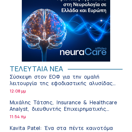
ΤΕΛΕΥΤΑΙΑ ΝΕΑ
Σύσκεψη στον ΕΟΦ για την ομαλή
λειτουργία της εφοδιαστικής αλυσίδας
των φαρμάκων στη διάρκεια του
12:08 μμ
καλοκαιριού
Μιχάλης Τάτσης, Insurance & Healthcare
Analyst, διευθυντής Επιχειρηματικής
Ανάπτυξης Ομίλου HHG
11:54 πμ
Kavita Patel: Ένα στα πέντε καινοτόμα