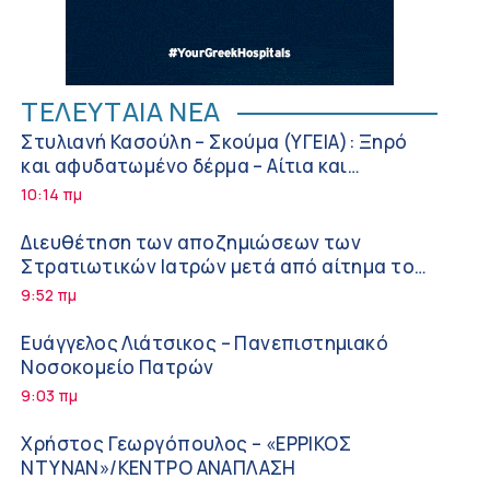
ΤΕΛΕΥΤΑΙΑ ΝΕΑ
Στυλιανή Κασούλη – Σκούμα (ΥΓΕΙΑ): Ξηρό
και αφυδατωμένο δέρμα – Αίτια και
αντιμετώπιση
10:14 πμ
Διευθέτηση των αποζημιώσεων των
Στρατιωτικών Ιατρών μετά από αίτημα του
ΙΣΑ
9:52 πμ
Ευάγγελος Λιάτσικος – Πανεπιστημιακό
Νοσοκομείο Πατρών
9:03 πμ
Χρήστος Γεωργόπουλος – «ΕΡΡΙΚΟΣ
ΝΤΥΝΑΝ»/ΚΕΝΤΡΟ ΑΝΑΠΛΑΣΗ