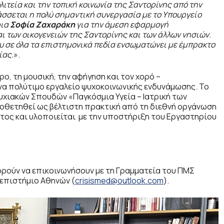
τεία και την τοπική κοινωνία της Σαντορίνης από την
τάσσεται η πολύ σημαντική συνεργασία με το Υπουργείο
ρια
Σοφία Ζαχαράκη
για την άμεση εφαρμογή
 των οικογενειών της Σαντορίνης και των άλλων νησιών.
υ σε όλα τα επιστημονικά πεδία ενσωματώνει με έμπρακτο
ίας.
».
ο, τη μουσική, την αφήγηση και τον χορό –
να πολύτιμο εργαλείο ψυχοκοινωνικής ενδυνάμωσης. Το
χιακών Σπουδών «Παγκόσμια Υγεία – Ιατρική των
υιοθετηθεί ως βέλτιστη πρακτική από τη διεθνή οργάνωση
ατος και υλοποιείται με την υποστήριξη του Εργαστηρίου
ρούν να επικοινωνήσουν με τη Γραμματεία του ΠΜΣ
νεπιστήμιο Αθηνών (
crisismed@outlook.com
).