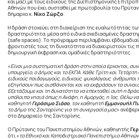
και μαζί με τους ειδικούς της Διεπιστημονικής Επιτρο
Αθηνών που έχει συσταθεί με πρωτοβουλία του Πρύταν
δήμαρχο κ.
Νίκο Ζώρζο
.
Η δράση στοχεύει στη διαχείριση της ευαλωτότητας τω
δραστηριότητα, μέσα από ειδικά σχεδιασμένες δραστ
(safe spaces). Το πρόγραμμα περιλαμβάνει εβδομαδιαίε
φροντιστές τους τη δυνατότητα να διαχειριστούν τις 
δημιουργική έκφραση και ομαδικές δραστηριότητες.
«
Είναι μια συστηματική δράση στην οποία έρχονται, συνα
υπουργείο, ο Δήμος και το ΕΚΠΑ. Κάθε Τρίτη και Τετάρτη
ειδικούς παιδαγωγούς, ειδικούς ψυχολόγους άνθρωποι πο
εξηγήσουν πως αισθάνονται και να εκφράσουν τα συναισ
Εξετάζουμε και τη δυνατότητα να επεκταθεί αυτή η δράση
υπόλοιπα νησιά όπως η Ανάφη, η Αμοργός, η Ίος. Θέλω ν
καθηγητή
Γεράσιμο Σιάσο
, τον καθηγητή
Εμμανουήλ Πι
το Δήμο της Σαντορίνης για τη συνεργασία μας
» ανέφερ
στο Δημαρχείο της Σαντορίνης.
Ο Πρύτανης του Πανεπιστημίου Αθηνών, καθηγητής
Γερ
ότι «
το Εθνικό και Καποδιστριακό Πανεπιστήμιο Αθηνών