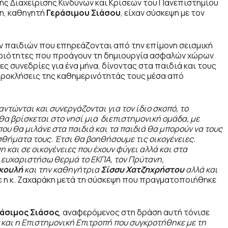
πής Διαχείρισης Κινδύνων και Κρίσεων του Πανεπιστημίου
η, καθηγητή
Γεράσιμου Σιάσου
, είχαν σύσκεψη με τον
ν παιδιών που επηρεάζονται από την επίμονη σεισμική
ηριότητες που προάγουν τη δημιουργία ασφαλών χώρων
ς συνεδρίες για ένα μήνα, δίνοντας στα παιδιά και τους
προκλήσεις της καθημερινότητάς τους μέσα από
ντώνται και συνεργάζονται για τον ίδιο σκοπό, το
 θα βρίσκεται στο νησί μια διεπιστημονική ομάδα, με
υ θα μιλάνε στα παιδιά και τα παιδιά θα μπορούν να τους
θήματα τους. Έτσι θα βοηθήσουμε τις οικογένειες.
 και σε οικογένειες που έχουν φύγει αλλά και στα
α ευχαριστήσω θερμά το ΕΚΠΑ, τον Πρύτανη,
κουλή
και την καθηγήτρια
Σίσσυ Χατζηχρήστου
αλλά και
ε η κ. Ζαχαράκη μετά τη σύσκεψη που πραγματοποιήθηκε
άσιμος Σιάσος
, αναφερόμενος στη δράση αυτή τόνισε
 και η Επιστημονική Επιτροπή που συγκροτήθηκε με τη