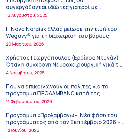
Υπουργική Απόφαση: Πως θα
Διακοπές με ασφάλεια
6:20 πμ
συνεργάζονται ιδιώτες γιατροί με
νοσοκομεία του δημοσίου συστήματος
13 Αυγούστου, 2025
Ειρήνη Ζίγκιρη (Ερρίκος Ντυνάν): H θερμική
υγείας
καταπόνηση στους ηλικιωμένους
Η Novo Nordisk Ελλάς μείωσε την τιμή του
εργαζόμενους
6:11 πμ
Wegovy® για τη διαχείριση του βάρους
20 Μαρτίου, 2026
Σύσκεψη στον ΕΟΦ για την ομαλή λειτουργία
της εφοδιαστικής αλυσίδας των φαρμάκων
Χρήστος Γεωργόπουλος (Ερρίκος Ντυνάν):
στη διάρκεια του καλοκαιριού
12:08 μμ
Όταν η σύγχρονη Νευροχειρουργική νικά το
φόβο!
4 Νοεμβρίου, 2025
Μιχάλης Τάτσης, Insurance & Healthcare
Analyst, διευθυντής Επιχειρηματικής
Που να επικοινωνούν οι πολίτες για το
Ανάπτυξης Ομίλου HHG
11:54 πμ
πρόγραμμα ΠΡΟΛΑΜΒΑΝΩ κατά της
παχυσαρκίας
11 Φεβρουαρίου, 2026
Kavita Patel: Ένα στα πέντε καινοτόμα
φάρμακα φτάνει τελικά στην Ελλάδα
Πρόγραμμα «Προλαμβάνω»: Νέα φάση του
9:21 πμ
προγράμματος από τον Σεπτέμβριο 2026 –
Δωρεάν προληπτικές εξετάσεις έως το 2030
12 Ιουνίου, 2026
Υπάρχει τελικά «δίαιτα θυρεοειδούς»; Τι