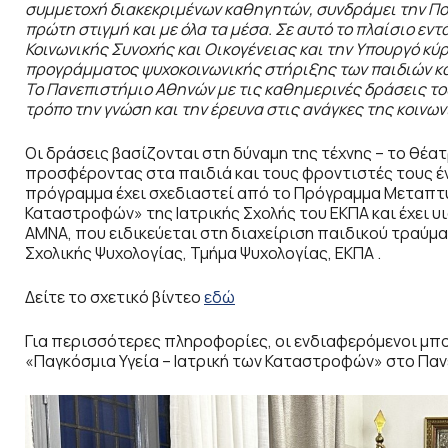
συμμετοχή διακεκριμένων καθηγητών, συνδράμει την Πολι
πρώτη στιγμή και με όλα τα μέσα. Σε αυτό το πλαίσιο εν
Κοινωνικής Συνοχής και Οικογένειας και την Υπουργό κύ
προγράμματος ψυχοκοινωνικής στήριξης των παιδιών και
Το Πανεπιστήμιο Αθηνών με τις καθημερινές δράσεις το
τρόπο την γνώση και την έρευνα στις ανάγκες της κοινων
Οι δράσεις βασίζονται στη δύναμη της τέχνης – το θέατρ
προσφέροντας στα παιδιά και τους φροντιστές τους έ
πρόγραμμα έχει σχεδιαστεί από το Πρόγραμμα Μεταπτυ
Καταστροφών» της Ιατρικής Σχολής του ΕΚΠΑ και έχει 
AMNA, που ειδικεύεται στη διαχείριση παιδικού τραύμ
Σχολικής Ψυχολογίας, Τμήμα Ψυχολογίας, ΕΚΠΑ .
Δείτε το σχετικό βίντεο
εδώ
Για περισσότερες πληροφορίες, οι ενδιαφερόμενοι μπο
«Παγκόσμια Υγεία – Ιατρική των Καταστροφών» στο Πα