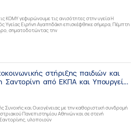
τις ΚΟΜΥ γεφυρώνουμε τις ανισότητες στην υγεία Η
ς Υγείας Ειρήνη Αγαπηδάκη επισκέφθηκε σήμερα, Πέμπτη
βρο, σηματοδοτώντας την
οκοινωνικής στήριξης παιδιών και
η Σαντορίνη από ΕΚΠΑ και Υπουργείο
οχής και Οικογένειας!
ής Συνοχής και Οικογένειας με την καθοριστική συνδρομή
ιστριακού Πανεπιστημίου Αθηνών και σε στενή
 Σαντορίνης, υλοποιούν