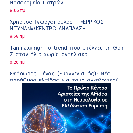
Νοσοκομείο Πατρών
9:03 πμ
Χρήστος Γεωργόπουλος – «ΕΡΡΙΚΟΣ
ΝΤΥΝΑΝ»/ΚΕΝΤΡΟ ΑΝΑΠΛΑΣΗ
8:58 πμ
Tanmaxxing: To trend που στέλνει τη Gen
Z στον ήλιο χωρίς αντηλιακό
8:28 πμ
Θεόδωρος Τέγος (Ευαγγελισμός): Νέο
παράθυρο ελπίδας για τους ογκολογικούς
ασθενείς μέσω κλινικών δοκιμών
7:41 πμ
Ασφάλεια στο νερό: 8 χρήσιμες οδηγίες
από τον Ελληνικό Ερυθρό Σταυρό
7:03 πμ
Μαρίνα Ραυτοπούλου (ΙΑΤΡΙΚΟ ΚΕΝΤΡΟ):
Εκπαίδευση στον διαβήτη – Ένας πυλώνας