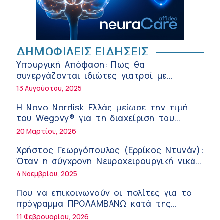
της σύγχρονης φροντίδας
6:56 πμ
Αθανάσιος Μανώλης (Metropolitan
Hospital): Καρδιοπαθείς και καλοκαίρι –
ΔΗΜΟΦΙΛΕΙΣ ΕΙΔΗΣΕΙΣ
Διακοπές με ασφάλεια
6:20 πμ
Υπουργική Απόφαση: Πως θα
Ειρήνη Ζίγκιρη (Ερρίκος Ντυνάν): H
συνεργάζονται ιδιώτες γιατροί με
θερμική καταπόνηση στους ηλικιωμένους
νοσοκομεία του δημοσίου συστήματος
13 Αυγούστου, 2025
εργαζόμενους
6:11 πμ
υγείας
Η Novo Nordisk Ελλάς μείωσε την τιμή
Σύσκεψη στον ΕΟΦ για την ομαλή
του Wegovy® για τη διαχείριση του
λειτουργία της εφοδιαστικής αλυσίδας
βάρους
20 Μαρτίου, 2026
των φαρμάκων στη διάρκεια του
12:08 μμ
καλοκαιριού
Χρήστος Γεωργόπουλος (Ερρίκος Ντυνάν):
Μιχάλης Τάτσης, Insurance & Healthcare
Όταν η σύγχρονη Νευροχειρουργική νικά
Analyst, διευθυντής Επιχειρηματικής
το φόβο!
4 Νοεμβρίου, 2025
Ανάπτυξης Ομίλου HHG
11:54 πμ
Που να επικοινωνούν οι πολίτες για το
Kavita Patel: Ένα στα πέντε καινοτόμα
πρόγραμμα ΠΡΟΛΑΜΒΑΝΩ κατά της
φάρμακα φτάνει τελικά στην Ελλάδα
παχυσαρκίας
11 Φεβρουαρίου, 2026