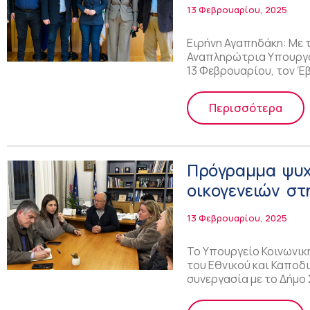
13 Φεβρουαρίου, 2025
Ειρήνη Αγαπηδάκη: Με 
Αναπληρώτρια Υπουργό
13 Φεβρουαρίου, τον Έ
Περισσότερα
Πρόγραμμα ψυχ
οικογενειών στ
Κοινωνικής Συν
13 Φεβρουαρίου, 2025
Το Υπουργείο Κοινωνικ
του Εθνικού και Καποδ
συνεργασία με το Δήμο