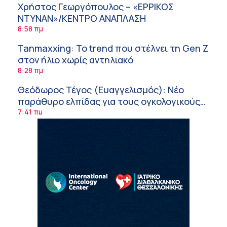
Χρήστος Γεωργόπουλος – «ΕΡΡΙΚΟΣ
ΝΤΥΝΑΝ»/ΚΕΝΤΡΟ ΑΝΑΠΛΑΣΗ
8:58 πμ
Tanmaxxing: To trend που στέλνει τη Gen Z
στον ήλιο χωρίς αντηλιακό
8:28 πμ
Θεόδωρος Τέγος (Ευαγγελισμός): Νέο
παράθυρο ελπίδας για τους ογκολογικούς
ασθενείς μέσω κλινικών δοκιμών
7:41 πμ
Ασφάλεια στο νερό: 8 χρήσιμες οδηγίες
από τον Ελληνικό Ερυθρό Σταυρό
7:03 πμ
Μαρίνα Ραυτοπούλου (ΙΑΤΡΙΚΟ ΚΕΝΤΡΟ):
Εκπαίδευση στον διαβήτη – Ένας πυλώνας
της σύγχρονης φροντίδας
6:56 πμ
Αθανάσιος Μανώλης (Metropolitan
Hospital): Καρδιοπαθείς και καλοκαίρι –