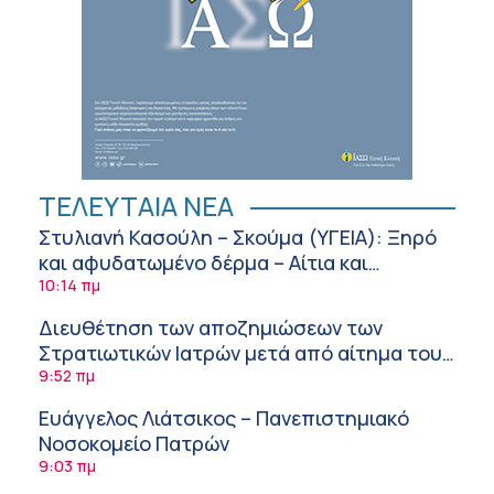
ΤΕΛΕΥΤΑΙΑ ΝΕΑ
Στυλιανή Κασούλη – Σκούμα (ΥΓΕΙΑ): Ξηρό
και αφυδατωμένο δέρμα – Αίτια και
αντιμετώπιση
10:14 πμ
Διευθέτηση των αποζημιώσεων των
Στρατιωτικών Ιατρών μετά από αίτημα του
ΙΣΑ
9:52 πμ
Ευάγγελος Λιάτσικος – Πανεπιστημιακό
Νοσοκομείο Πατρών
9:03 πμ