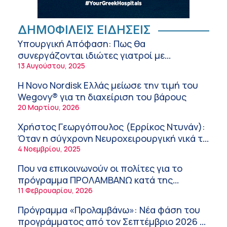
Διακοπές με ασφάλεια
6:20 πμ
Ειρήνη Ζίγκιρη (Ερρίκος Ντυνάν): H θερμική
ΔΗΜΟΦΙΛΕΙΣ ΕΙΔΗΣΕΙΣ
καταπόνηση στους ηλικιωμένους
Υπουργική Απόφαση: Πως θα
εργαζόμενους
6:11 πμ
συνεργάζονται ιδιώτες γιατροί με
νοσοκομεία του δημοσίου συστήματος
13 Αυγούστου, 2025
Σύσκεψη στον ΕΟΦ για την ομαλή
υγείας
λειτουργία της εφοδιαστικής αλυσίδας των
Η Novo Nordisk Ελλάς μείωσε την τιμή του
φαρμάκων στη διάρκεια του καλοκαιριού
12:08 μμ
Wegovy® για τη διαχείριση του βάρους
20 Μαρτίου, 2026
Μιχάλης Τάτσης, Insurance & Healthcare
Analyst, διευθυντής Επιχειρηματικής
Χρήστος Γεωργόπουλος (Ερρίκος Ντυνάν):
Ανάπτυξης Ομίλου HHG
11:54 πμ
Όταν η σύγχρονη Νευροχειρουργική νικά το
φόβο!
4 Νοεμβρίου, 2025
Kavita Patel: Ένα στα πέντε καινοτόμα
φάρμακα φτάνει τελικά στην Ελλάδα
Που να επικοινωνούν οι πολίτες για το
9:21 πμ
πρόγραμμα ΠΡΟΛΑΜΒΑΝΩ κατά της
παχυσαρκίας
11 Φεβρουαρίου, 2026
Υπάρχει τελικά «δίαιτα θυρεοειδούς»; Τι
λέει η επιστήμη για τη διατροφή και τα
Πρόγραμμα «Προλαμβάνω»: Νέα φάση του
συμπληρώματα
7:38 πμ
προγράμματος από τον Σεπτέμβριο 2026 –