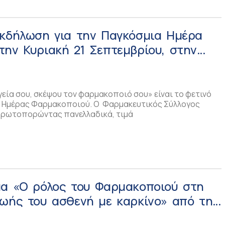
εκδήλωση για την Παγκόσμια Ημέρα
ην Κυριακή 21 Σεπτεμβρίου, στην
εσσαλονίκης
γεία σου, σκέψου τον φαρμακοποιό σου» είναι το φετινό
ς Ημέρας Φαρμακοποιού. Ο Φαρμακευτικός Σύλλογος
πρωτοπορώντας πανελλαδικά, τιμά
μα «Ο ρόλος του Φαρμακοποιού στη
ζωής του ασθενή με καρκίνο» από την