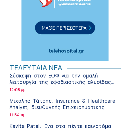
ΤΕΛΕΥΤΑΙΑ ΝΕΑ
Σύσκεψη στον ΕΟΦ για την ομαλή
λειτουργία της εφοδιαστικής αλυσίδας
των φαρμάκων στη διάρκεια του
12:08 μμ
καλοκαιριού
Μιχάλης Τάτσης, Insurance & Healthcare
Analyst, διευθυντής Επιχειρηματικής
Ανάπτυξης Ομίλου HHG
11:54 πμ
Kavita Patel: Ένα στα πέντε καινοτόμα