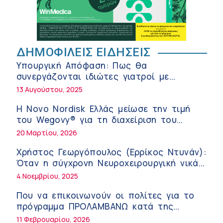
Σε Λαμία και Καρδίτσα ο Υπουργός Υγείας
Άδ. Γεωργιάδης για την παραλαβή 7
ασθενοφόρων του ΕΚΑΒ και τα εγκαίνια
5:04 πμ
ΔΗΜΟΦΙΛΕΙΣ ΕΙΔΗΣΕΙΣ
του ΚΥ Σοφάδων
Πόσο μας επηρεάζει ο ύπνος με
Υπουργική Απόφαση: Πως θα
ανεμιστήρα ή air-condition το καλοκαίρι
συνεργάζονται ιδιώτες γιατροί με
11:34 πμ
νοσοκομεία του δημοσίου συστήματος
13 Αυγούστου, 2025
υγείας
Randy Schekman, Νομπελίστας Ιατρικής:
Η Novo Nordisk Ελλάς μείωσε την τιμή
«Σε πέντε χρόνια μπορεί να έχουμε
του Wegovy® για τη διαχείριση του
θεραπεία που αναστέλλει την εξέλιξη
9:24 πμ
βάρους
20 Μαρτίου, 2026
του Πάρκινσον»
Αντώνης Βουκλαρής – «ΕΡΡΙΚΟΣ ΝΤΥΝΑΝ»
Χρήστος Γεωργόπουλος (Ερρίκος Ντυνάν):
9:18 πμ
Όταν η σύγχρονη Νευροχειρουργική νικά
το φόβο!
4 Νοεμβρίου, 2025
Πώς να προλάβετε και να αντιμετωπίσετε
τη διάρροια των ταξιδιωτών
Που να επικοινωνούν οι πολίτες για το
8:30 πμ
πρόγραμμα ΠΡΟΛΑΜΒΑΝΩ κατά της
παχυσαρκίας
11 Φεβρουαρίου, 2026