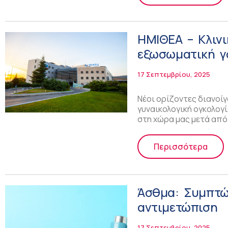
ΗΜΙΘΕΑ – Κλινι
εξωσωματική γ
ενδομητρίου
17 Σεπτεμβρίου, 2025
Νέοι ορίζοντες διανοίγ
γυναικολογική ογκολογ
στη χώρα μας μετά από
Περισσότερα
Άσθμα: Συμπτώ
αντιμετώπιση
17 Σεπτεμβρίου, 2025