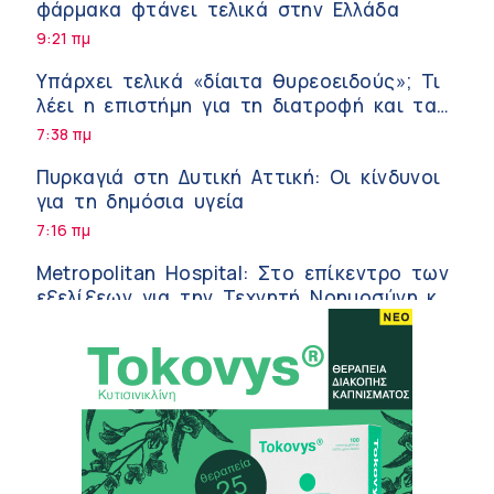
φάρμακα φτάνει τελικά στην Ελλάδα
9:21 πμ
Υπάρχει τελικά «δίαιτα θυρεοειδούς»; Τι
λέει η επιστήμη για τη διατροφή και τα
συμπληρώματα
7:38 πμ
Πυρκαγιά στη Δυτική Αττική: Οι κίνδυνοι
για τη δημόσια υγεία
7:16 πμ
Metropolitan Hospital: Στο επίκεντρο των
εξελίξεων για την Τεχνητή Νοημοσύνη και
την Ογκολογία
6:28 πμ
Παύλος Γιαννακόπουλος – ΒΙΑΝΕΞ
5:27 πμ
Στέλιος Λιανός – INTERAMERICAN /
Αθηναϊκή Γενική Κλινική
5:17 πμ