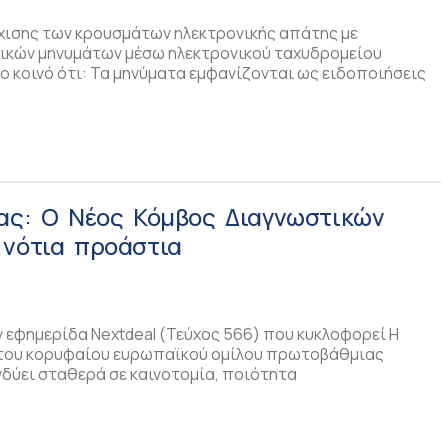
χισης των κρουσμάτων ηλεκτρονικής απάτης με
κών μηνυμάτων μέσω ηλεκτρονικού ταχυδρομείου
το κοινό ότι: Τα μηνύματα εμφανίζονται ως ειδοποιήσεις
δας: Ο Νέος Κόμβος Διαγνωστικών
 νότια προάστια
 εφημερίδα Nextdeal (Τεύχος 566) που κυκλοφορεί Η
ς του κορυφαίου ευρωπαϊκού ομίλου πρωτοβάθμιας
νδύει σταθερά σε καινοτομία, ποιότητα