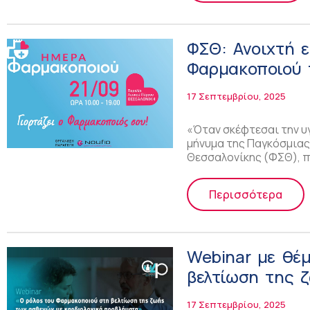
ΦΣΘ: Ανοιχτή 
Φαρμακοποιού τ
παραλία της Θ
17 Σεπτεμβρίου, 2025
«Όταν σκέφτεσαι την υ
μήνυμα της Παγκόσμια
Θεσσαλονίκης (ΦΣΘ), 
Περισσότερα
Webinar με θέ
βελτίωση της 
ΕΦΕ
17 Σεπτεμβρίου, 2025