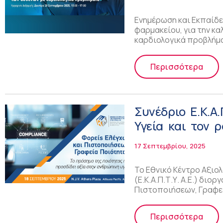
Ενημέρωση και Εκπαίδε
φαρμακείου, για την κα
καρδιολογικά προβλήμα
Περισσότερα
Συνέδριο Ε.Κ.Α.
Υγεία και τον 
Πιστοποιήσεων
17 Σεπτεμβρίου, 2025
Το Εθνικό Κέντρο Αξιολ
(Ε.Κ.Α.Π.Τ.Υ. Α.Ε.) διο
Πιστοποιήσεων, Γραφε
Περισσότερα