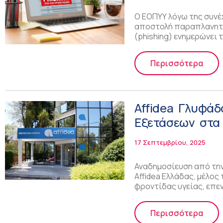
Ο ΕΟΠΥΥ λόγω της συνέ
αποστολή παραπλανητι
(phishing) ενημερώνει 
Περισσότερα
Affidea Γλυφά
Εξετάσεων στα
17 Σεπτεμβρίου, 2025
Αναδημοσίευση από την
Affidea Ελλάδας, μέλο
φροντίδας υγείας, επε
Περισσότερα