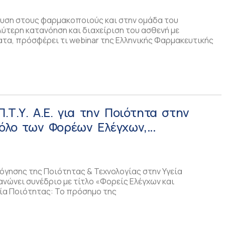
υση στους φαρμακοποιούς και στην ομάδα του
λύτερη κατανόηση και διαχείριση του ασθενή με
τα, πρόσφέρει τι webinar της Ελληνικής Φαρμακευτικής
Π.Τ.Υ. Α.Ε. για την Ποιότητα στην
ρόλο των Φορέων Ελέγχων,
 και Γραφείων Ποιότητας
όγησης της Ποιότητας & Τεχνολογίας στην Υγεία
ργανώνει συνέδριο με τίτλο «Φορείς Ελέγχων και
ία Ποιότητας: Το πρόσημο της