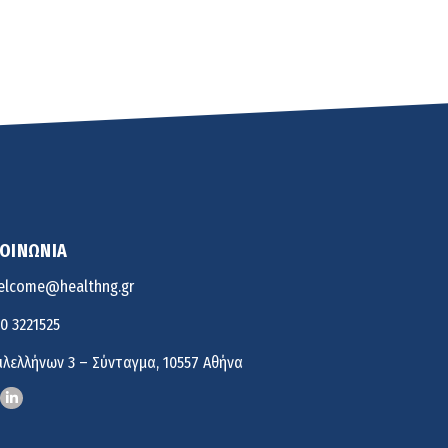
8:34 πμ
Στους Φούρνους η 230η Αποστολή των
Κινητών Ιατρικών Μονάδων (ΚΙΜ)
8:06 πμ
ΚΟΙΝΩΝΙΑ
elcome@healthng.gr
10 3221525
ιλελλήνων 3 – Σύνταγμα, 10557 Αθήνα