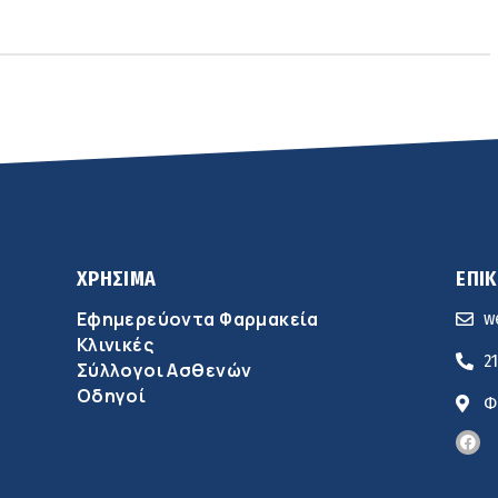
ΧΡΗΣΙΜΑ
ΕΠΙ
Εφημερεύοντα Φαρμακεία
w
Κλινικές
2
Σύλλογοι Ασθενών
Οδηγοί
Φ