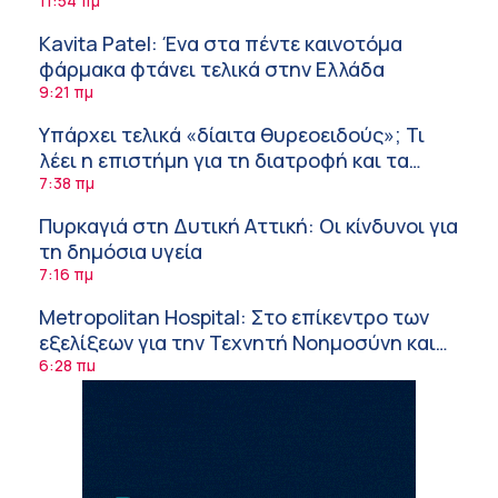
Ανάπτυξης Ομίλου HHG
11:54 πμ
Kavita Patel: Ένα στα πέντε καινοτόμα
φάρμακα φτάνει τελικά στην Ελλάδα
9:21 πμ
Υπάρχει τελικά «δίαιτα θυρεοειδούς»; Τι
λέει η επιστήμη για τη διατροφή και τα
συμπληρώματα
7:38 πμ
Πυρκαγιά στη Δυτική Αττική: Οι κίνδυνοι για
τη δημόσια υγεία
7:16 πμ
Metropolitan Hospital: Στο επίκεντρο των
εξελίξεων για την Τεχνητή Νοημοσύνη και
την Ογκολογία
6:28 πμ
Παύλος Γιαννακόπουλος – ΒΙΑΝΕΞ
5:27 πμ
Στέλιος Λιανός – INTERAMERICAN / Αθηναϊκή