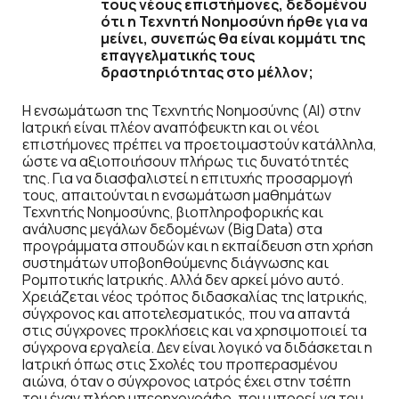
τους νέους επιστήμονες, δεδομένου
ότι η Τεχνητή Νοημοσύνη ήρθε για να
μείνει, συνεπώς θα είναι κομμάτι της
επαγγελματικής τους
δραστηριότητας στο μέλλον;
Η ενσωμάτωση της Τεχνητής Νοημοσύνης (ΑΙ) στην
Ιατρική είναι πλέον αναπόφευκτη και οι νέοι
επιστήμονες πρέπει να προετοιμαστούν κατάλληλα,
ώστε να αξιοποιήσουν πλήρως τις δυνατότητές
της. Για να διασφαλιστεί η επιτυχής προσαρμογή
τους, απαιτούνται η ενσωμάτωση μαθημάτων
Τεχνητής Νοημοσύνης, βιοπληροφορικής και
ανάλυσης μεγάλων δεδομένων (Big Data) στα
προγράμματα σπουδών και η εκπαίδευση στη χρήση
συστημάτων υποβοηθούμενης διάγνωσης και
Ρομποτικής Ιατρικής. Αλλά δεν αρκεί μόνο αυτό.
Χρειάζεται νέος τρόπος διδασκαλίας της Ιατρικής,
σύγχρονος και αποτελεσματικός, που να απαντά
στις σύγχρονες προκλήσεις και να χρησιμοποιεί τα
σύγχρονα εργαλεία. Δεν είναι λογικό να διδάσκεται η
Ιατρική όπως στις Σχολές του προπερασμένου
αιώνα, όταν ο σύγχρονος ιατρός έχει στην τσέπη
του έναν πλήρη υπερηχογράφο, που μπορεί να του