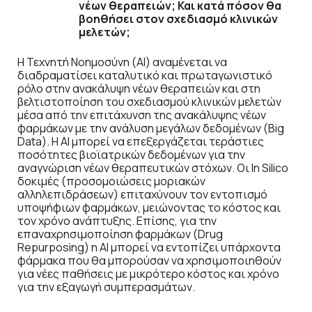
νέων θεραπειών; Και κατά πόσον θα
βοηθήσει στον σχεδιασμό κλινικών
μελετών;
Η Τεχνητή Νοημοσύνη (ΑΙ) αναμένεται να
διαδραματίσει καταλυτικό και πρωταγωνιστικό
ρόλο στην ανακάλυψη νέων θεραπειών και στη
βελτιστοποίηση του σχεδιασμού κλινικών μελετών
μέσα από την επιτάχυνση της ανακάλυψης νέων
φαρμάκων με την ανάλυση μεγάλων δεδομένων (Big
Data). Η AI μπορεί να επεξεργάζεται τεράστιες
ποσότητες βιοϊατρικών δεδομένων για την
αναγνώριση νέων θεραπευτικών στόχων. Οι In Silico
δοκιμές (προσομοιώσεις μοριακών
αλληλεπιδράσεων) επιταχύνουν τον εντοπισμό
υποψήφιων φαρμάκων, μειώνοντας το κόστος και
τον χρόνο ανάπτυξης. Επίσης, για την
επαναχρησιμοποίηση φαρμάκων (Drug
Repurposing) η AI μπορεί να εντοπίζει υπάρχοντα
φάρμακα που θα μπορούσαν να χρησιμοποιηθούν
για νέες παθήσεις με μικρότερο κόστος και χρόνο
για την εξαγωγή συμπερασμάτων.