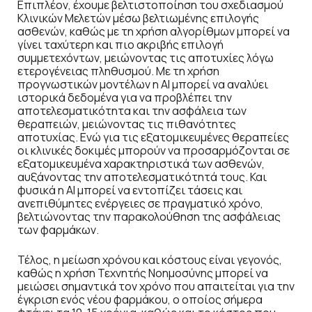
Επιπλέον, έχουμε βελτιστοποίηση του σχεδιασμού
Κλινικών Μελετών μέσω βελτιωμένης επιλογής
ασθενών, καθώς με τη χρήση αλγορίθμων μπορεί να
γίνει ταχύτερη και πιο ακριβής επιλογή
συμμετεχόντων, μειώνοντας τις αποτυχίες λόγω
ετερογένειας πληθυσμού. Με τη χρήση
προγνωστικών μοντέλων η AI μπορεί να αναλύει
ιστορικά δεδομένα για να προβλέπει την
αποτελεσματικότητα και την ασφάλεια των
θεραπειών, μειώνοντας τις πιθανότητες
αποτυχίας. Ενώ για τις εξατομικευμένες θεραπείες
οι κλινικές δοκιμές μπορούν να προσαρμόζονται σε
εξατομικευμένα χαρακτηριστικά των ασθενών,
αυξάνοντας την αποτελεσματικότητά τους. Και
φυσικά η AI μπορεί να εντοπίζει τάσεις και
ανεπιθύμητες ενέργειες σε πραγματικό χρόνο,
βελτιώνοντας την παρακολούθηση της ασφάλειας
των φαρμάκων.
Τέλος, η μείωση χρόνου και κόστους είναι γεγονός,
καθώς η χρήση Τεχνητής Νοημοσύνης μπορεί να
μειώσει σημαντικά τον χρόνο που απαιτείται για την
έγκριση ενός νέου φαρμάκου, ο οποίος σήμερα