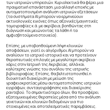
των ιατρικών υπηρεσιών. Κυριολεκτικά θα φέρει μια
πραγματική επανάσταση, μια αλλαγή εποχής με
αυτοματοποιημένη ανάλυση ιατρικών εξετάσεων
(τα συστήματα AI μπορούν να ερμηνεύουν
ακτινολογικές εικόνες όπως αξονικές/μαγνητικές
τομογραφίες κ.ά. με ακρίβεια, βοηθώντας στη
διάγνωση και μειώνοντας τα λάθη ή τα
αμφισβητούμενα στοιχεία).
Επίσης, με υποβοηθούμενη λήψη κλινικών
αποφάσεων, γιατί οι αλγόριθμοι AI μπορούν να
αναλύουν το ιατρικό ιστορικό και να προτείνουν
θεραπευτικές επιλογές με μεγαλύτερη ακρίβεια
χάρις στην Ιατρική της Ακριβείας, αλλά και
καλύτερης γνώσης του συνόλου της ιατρικής
βιβλιογραφίας. Επίσης, θα βελτιστοποιηθεί η
διοικητική διαχείριση με μείωση της
γραφειοκρατίας μέσω αυτοματοποίησης ιατρικών
εγγράφων, συνταγογράφησης και διαχείρισης
ραντεβού. Το σημαντικότερο όλων, θα προσφέρει
εξατομικευμένες θεραπείες μέσα από την ανάλυση
γενετικών και κλινικών δεδομένων για πιο
στοχευμένες και αποτελεσματικές παρεμβάσεις.