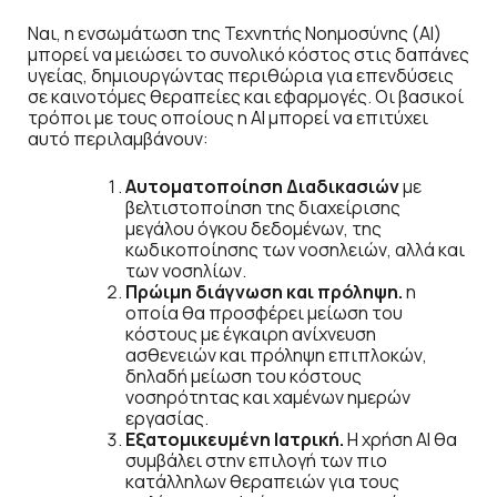
Ναι, η ενσωμάτωση της Τεχνητής Νοημοσύνης (AI)
μπορεί να μειώσει το συνολικό κόστος στις δαπάνες
υγείας, δημιουργώντας περιθώρια για επενδύσεις
σε καινοτόμες θεραπείες και εφαρμογές. Οι βασικοί
τρόποι με τους οποίους η AI μπορεί να επιτύχει
αυτό περιλαμβάνουν:
Αυτοματοποίηση Διαδικασιών
με
βελτιστοποίηση της διαχείρισης
μεγάλου όγκου δεδομένων, της
κωδικοποίησης των νοσηλειών, αλλά και
των νοσηλίων.
Πρώιμη διάγνωση και πρόληψη.
η
οποία θα προσφέρει μείωση του
κόστους με έγκαιρη ανίχνευση
ασθενειών και πρόληψη επιπλοκών,
δηλαδή μείωση του κόστους
νοσηρότητας και χαμένων ημερών
εργασίας.
Εξατομικευμένη Ιατρική.
Η χρήση AI θα
συμβάλει στην επιλογή των πιο
κατάλληλων θεραπειών για τους