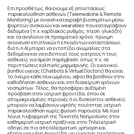
Επιπροσθέτως, θα έχουμε εξ αποστάσεως
παρακολούθηση ασθενών (Telemedicine & Remote
Monitoring) με συνεχή καταγραφή βιοσημάτων μέσω
φορητών συσκευών και wearables που καταγράφουν
δεδομένα (π.χ. καρδιακός ρυθμός, πίεση, γλυκόζη)
και τα αναλύουν σε πραγματικό χρόνο, πρώιμη
ανίχνευση επιπλοκών ή επειγόντων καταστάσεων,
διότι η AI μπορεί να εντοπίζει ανωμαλίες στα
δεδομένα και να ειδοποιεί τους γιατρούς ή τους
ασθενείς για άμεση παρέμβαση, όπως π.χ. σε
περιπτώσεις κολπικής μαρμαρυγής. Οι εικονικοί
βοηθοί υγείας (Chatbots & Virtual Doctors) θα είναι
το όνειρο κάθε ηλικιωμένου, αφού θα βοηθούν στην
καθοδήγηση ασθενών και στη διαχείριση χρόνιων
νοσημάτων. Τέλος, θα προσφέρει αυξημένη
πρόσβαση στην ιατρική φροντίδα, όπου σε
απομακρυσμένες περιοχές ή οι δυσκίνητοι ασθενείς
μπορούν να λαμβάνουν υψηλής ποιότητας ιατρική
παρακολούθηση χωρίς φυσική παρουσία. Με λίγα
λόγια, η εφαρμογή της Τεχνητής Νοημοσύνης στην
καθημερινή ιατρική πράξη και στην Τηλεϊατρική
οδηγεί σε πιο αποτελεσματική, γρήγορη και
εξατομικευμένη φροντίδα, μειώνοντας τα κόστη και