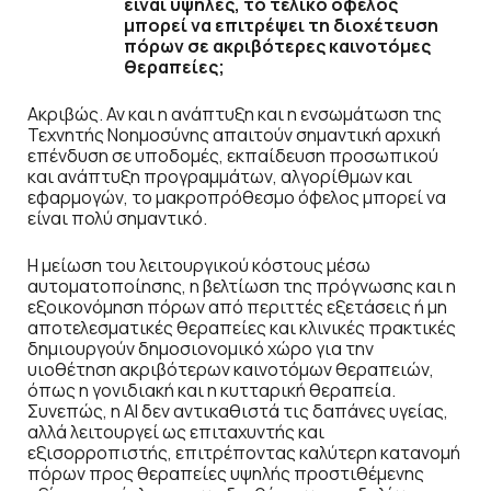
είναι υψηλές, το τελικό όφελος
μπορεί να επιτρέψει τη διοχέτευση
πόρων σε ακριβότερες καινοτόμες
θεραπείες;
Ακριβώς. Αν και η ανάπτυξη και η ενσωμάτωση της
Τεχνητής Νοημοσύνης απαιτούν σημαντική αρχική
επένδυση σε υποδομές, εκπαίδευση προσωπικού
και ανάπτυξη προγραμμάτων, αλγορίθμων και
εφαρμογών, το μακροπρόθεσμο όφελος μπορεί να
είναι πολύ σημαντικό.
Η μείωση του λειτουργικού κόστους μέσω
αυτοματοποίησης, η βελτίωση της πρόγνωσης και η
εξοικονόμηση πόρων από περιττές εξετάσεις ή μη
αποτελεσματικές θεραπείες και κλινικές πρακτικές
δημιουργούν δημοσιονομικό χώρο για την
υιοθέτηση ακριβότερων καινοτόμων θεραπειών,
όπως η γονιδιακή και η κυτταρική θεραπεία.
Συνεπώς, η AI δεν αντικαθιστά τις δαπάνες υγείας,
αλλά λειτουργεί ως επιταχυντής και
εξισορροπιστής, επιτρέποντας καλύτερη κατανομή
πόρων προς θεραπείες υψηλής προστιθέμενης