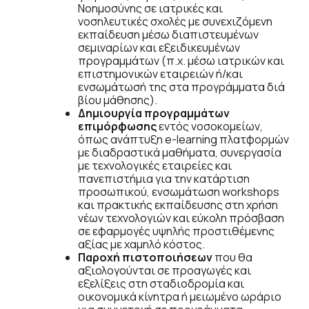
Νοημοσύνης σε ιατρικές και
νοσηλευτικές σχολές με συνεχιζόμενη
εκπαίδευση μέσω διαπιστευμένων
σεμιναρίων και εξειδικευμένων
προγραμμάτων (π.χ. μέσω ιατρικών και
επιστημονικών εταιρειών ή/και
ενσωμάτωσή της στα προγράμματα διά
βίου μάθησης).
Δημιουργία προγραμμάτων
επιμόρφωσης
εντός νοσοκομείων,
όπως ανάπτυξη e-learning πλατφορμών
με διαδραστικά μαθήματα, συνεργασία
με τεχνολογικές εταιρείες και
πανεπιστήμια για την κατάρτιση
προσωπικού, ενσωμάτωση workshops
και πρακτικής εκπαίδευσης στη χρήση
νέων τεχνολογιών και εύκολη πρόσβαση
σε εφαρμογές υψηλής προστιθέμενης
αξίας με χαμηλό κόστος.
Παροχή πιστοποιήσεων
που θα
αξιολογούνται σε προαγωγές και
εξελίξεις στη σταδιοδρομία και
οικονομικά κίνητρα ή μειωμένο ωράριο