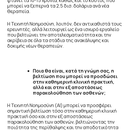
φτάνει τα 10-15 χρόνια, καθώς και το κόστος που
μπορεί να ξεπερνά τα 2,5 δισ. δολάρια ανά νέα
θεραπεία.
Η Τεχνητή Νοημοσύνη, λοιπόν, δεν αντικαθιστά τους
ερευνητές, αλλά λειτουργεί ως ένα ισχυρό εργαλείο
που βελτιώνει την αποτελεσματικότητα και την
ακρίβεια σε όλα τα στάδια της ανακάλυψης και
δοκιμής νέων θεραπειών.
Ποια θα είναι, κατά τη γνώμη σας, η
βελτίωση που μπορεί να προσδώσει
στην καθημερινή κλινική πρακτική,
αλλά και στην εξ αποστάσεως
παρακολούθηση των ασθενών;
Η Τεχνητή Νοημοσύνη (ΑΙ) μπορεί να προσφέρει
σημαντική βελτίωση τόσο στην καθημερινή κλινική
πρακτική όσο και στην εξ αποστάσεως
παρακολούθηση των ασθενών, βελτιώνοντας την
ποιότητα της περίθαλψης και την αποδοτικότητα