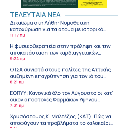
ΤΕΛΕΥΤΑΙΑ ΝΕΑ
Δικαίωμα στη Λήθη: Νομοθετική
κατοχύρωση για τα άτομα με ιστορικό
καρκίνου και στην Ελλάδα
11:17 πμ
Η φυσικοθεραπεία στην πρόληψη και την
αποκατάσταση των καρδιαγγειακών
νοσημάτων και του αγγειακού εγκεφαλικού
9:24 πμ
επεισοδίου
Ο ΙΣΑ συνιστά στους πολίτες της Αττικής
αυξημένη επαγρύπνηση για τον ιό του
Δυτικού Νείλου
8:21 πμ
ΕΟΠΥΥ: Κανονικά όλο τον Αύγουστο οι κατ’
οίκον αποστολές Φαρμάκων Υψηλού
Κόστους
7:31 πμ
Χρυσόστομος Κ. Μαλτέζος (ΚΑΤ): Πώς να
αποφύγουν τα προβλήματα το καλοκαίρι