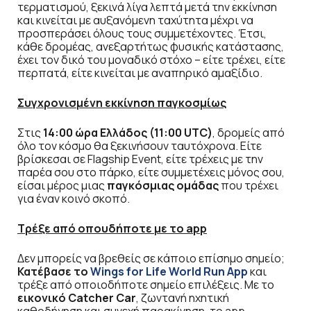
τερματισμού, ξεκινά λίγα λεπτά μετά την εκκίνηση
και κινείται με αυξανόμενη ταχύτητα μέχρι να
προσπεράσει όλους τους συμμετέχοντες. Έτσι,
κάθε δρομέας, ανεξαρτήτως φυσικής κατάστασης,
έχει τον δικό του μοναδικό στόχο – είτε τρέχει, είτε
περπατά, είτε κινείται με αναπηρικό αμαξίδιο.
Συγχρονισμένη εκκίνηση παγκοσμίως
Στις
14:00 ώρα Ελλάδος (11:00 UTC)
, δρομείς από
όλο τον κόσμο θα ξεκινήσουν ταυτόχρονα. Είτε
βρίσκεσαι σε Flagship Event, είτε τρέχεις με την
παρέα σου στο πάρκο, είτε συμμετέχεις μόνος σου,
είσαι μέρος μιας
παγκόσμιας ομάδας
που τρέχει
για έναν κοινό σκοπό.
Τρέξε από οπουδήποτε με το
a
pp
Δεν μπορείς να βρεθείς σε κάποιο επίσημο σημείο;
Κατέβασε το
Wings for Life World Run App
και
τρέξε από οποιοδήποτε σημείο επιλέξεις. Με το
εικονικό Catcher Car
, ζωντανή ηχητική
καθοδήγηση και συνεχή παρακίνηση, το app