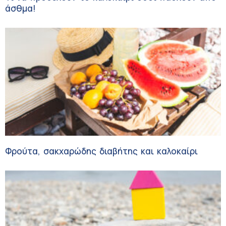
άσθμα!
Φρούτα, σακχαρώδης διαβήτης και καλοκαίρι