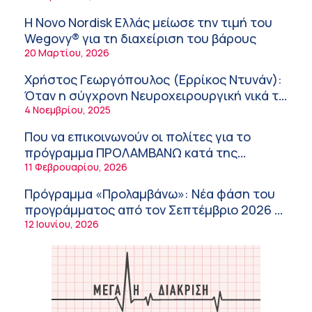
Διευθέτηση των αποζημιώσεων των
υγείας
Στρατιωτικών Ιατρών μετά από αίτημα του
Η Novo Nordisk Ελλάς μείωσε την τιμή του
ΙΣΑ
9:52 πμ
Wegovy® για τη διαχείριση του βάρους
20 Μαρτίου, 2026
Ευάγγελος Λιάτσικος – Πανεπιστημιακό
Νοσοκομείο Πατρών
Χρήστος Γεωργόπουλος (Ερρίκος Ντυνάν):
9:03 πμ
Όταν η σύγχρονη Νευροχειρουργική νικά το
φόβο!
4 Νοεμβρίου, 2025
Χρήστος Γεωργόπουλος – «ΕΡΡΙΚΟΣ
ΝΤΥΝΑΝ»/ΚΕΝΤΡΟ ΑΝΑΠΛΑΣΗ
Που να επικοινωνούν οι πολίτες για το
8:58 πμ
πρόγραμμα ΠΡΟΛΑΜΒΑΝΩ κατά της
παχυσαρκίας
11 Φεβρουαρίου, 2026
Tanmaxxing: To trend που στέλνει τη Gen Z
στον ήλιο χωρίς αντηλιακό
Πρόγραμμα «Προλαμβάνω»: Νέα φάση του
8:28 πμ
προγράμματος από τον Σεπτέμβριο 2026 –
Δωρεάν προληπτικές εξετάσεις έως το
12 Ιουνίου, 2026
Θεόδωρος Τέγος (Ευαγγελισμός): Νέο
2030
παράθυρο ελπίδας για τους ογκολογικούς
ασθενείς μέσω κλινικών δοκιμών
7:41 πμ
Ασφάλεια στο νερό: 8 χρήσιμες οδηγίες
από τον Ελληνικό Ερυθρό Σταυρό