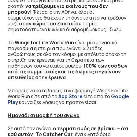
δρομική διοργάνωση επιστρέφει, με έναν και μόνο
σκοπό:
να τρέξουμε για εκείνους που δεν
μπορούν
! Φέτος, στην Αθήνα, όλοι οι
συμμετέχοντες θα έχουν τη δυνατότητα να τρέξουν
μαζί
στον χώρο του Ζαππείου
σε μία
σηματοδοτημένη κυκλική διαδρομή μήκους 1,5 χλμ.
Το
Wings for Life World Run
είναι μία μοναδική
παγκόσμια εμπειρία που ενώνει χιλιάδες
ανθρώπους σε όλο τον κόσμο, με απόλυτο στόχο τη
στήριξη της έρευνας για τη θεραπεία των
παθήσεων του νωτιαίου μυελού.
100% των εσόδων
από τις συμμετοχές και τις δωρεές πηγαίνουν
απευθείας στην έρευνα
.
Μπορείς να κατεβάσεις την εφαρμογή Wings For Life
World Run είτε από το
App Store
είτε από το
Google
Play
και να ξεκινήσεις να προπονείσαι.
Η μοναδική μορφή του αγώνα
Σε αυτό τον αγώνα,
ο τερματισμός σε βρίσκει – όχι
εσύ αυτόν!
Το
Catcher Car
, ένα κινητό όριο