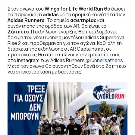
Στον αγώνα του
Wings
for
Life
World
Run
θα δώσει
το παρών και η
adidas
με τη δρομική κοινότητα των
Adidas
Runners
. Το σημείο
αφετηρίας
και
συνάντησης της ομάδας των AR, θα είναι το
Ζάππειο
. H εκδήλωση έναρξης θα περιλαμβάνει
δοκιμή του νέου running μοντέλου adidas Supernova
Rise 2 και προθέρμανση για τον αγώνα. Καθ’ όλη τη
διάρκεια της εκδήλωσης οι AR Captains και οι
προπονητές θα αποτυπώνουν την εμπειρία τους
στο Instagram των Adidas Runners
@runnersathens
.
Mετά τον αγώνα θα συναντηθούν ξανά στο Ζάππειο
για αποκατάσταση με διατάσεις.