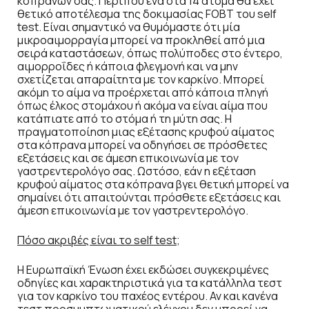
κοπράνων σας. Περίπου ένα στα 14 άτομα θα έχει
θετικό αποτέλεσμα της δοκιμασίας FOBT του self
test. Είναι σημαντικό να θυμόμαστε ότι μία
μικροαιμορραγία μπορεί να προκληθεί από μια
σειρά καταστάσεων, όπως πολύποδες στο έντερο,
αιμορροΐδες ή κάποια φλεγμονή και να μην
σχετίζεται απαραίτητα με τον καρκίνο. Μπορεί
ακόμη το αίμα να προέρχεται από κάποια πληγή
όπως έλκος στομάχου ή ακόμα να είναι αίμα που
κατάπιατε από το στόμα ή τη μύτη σας. Η
πραγματοποίηση μιας εξέτασης κρυφού αίματος
στα κόπρανα μπορεί να οδηγήσει σε πρόσθετες
εξετάσεις και σε άμεση επικοινωνία με τον
γαστρεντερολόγο σας. Ωστόσο, εάν η εξέταση
κρυφού αίματος στα κόπρανα βγει θετική μπορεί να
σημαίνει ότι απαιτούνται πρόσθετε εξετάσεις και
άμεση επικοινωνία με τον γαστρεντερολόγο.
Πόσο ακριβές είναι το self test;
H Ευρωπαϊκή Ένωση έχει εκδώσει συγκεκριμένες
οδηγίες και χαρακτηριστικά για τα κατάλληλα τεστ
για τον καρκίνο του παχέος εντέρου. Αν και κανένα