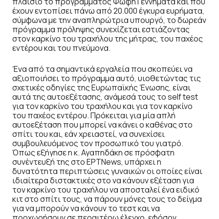
πλαίσιο το προγράμματος Φώφη Γεννηματά και που
έχουν εντοπίσει πάνω από 20.000 έγκυρα ευρήματα,
σύμφωνα με την αναπληρώτρια υπουργό, το δωρεάν
πρόγραμμα πρόληψης συνεχίζεται εστιάζοντας
στον καρκίνο του τραχήλου της μήτρας, του παχέος
εντέρου και του πνεύμονα.
Ένα από τα σημαντικά εργαλεία που σκοπεύει να
αξιοποιήσει το πρόγραμμα αυτό, υιοθετώντας τις
σχετικές οδηγίες της Ευρωπαϊκής Ένωσης, είναι
αυτά της αυτοεξέτασης, ανάμεσά τους το self test
για τον καρκίνο του τραχήλου και για τον καρκίνο
του παχέος εντέρου. Πρόκειται για μία απλή
αυτοεξέταση που μπορεί να κάνει ο καθένας στο
σπίτι του και, εάν χρειαστεί, να συνεχίσει
συμβουλευόμενος τον προσωπικό του γιατρό.
Όπως εξήγησε η κ. Αγαπηδάκη σε πρόσφατη
συνέντευξή της στο ΕΡΤNews, υπάρχει η
δυνατότητα περιπτώσεις γυναικών οι οποίες είναι
ιδιαίτερα διστακτικές στο να κάνουν εξέταση για
τον καρκίνο του τραχήλου να αποσταλεί ένα ειδικό
κιτ στο σπίτι τους, να πάρουν μόνες τους το δείγμα
για να μπορούν να κάνουν το τεστ και να
προχωρήσουν σε περαιτέρω έλεγχο, εφόσον