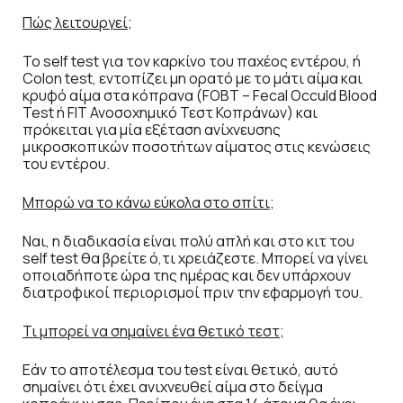
Πώς λειτουργεί;
Το self test για τον καρκίνο του παχέος εντέρου, ή
Colon test, εντοπίζει μη ορατό με το μάτι αίμα και
κρυφό αίμα στα κόπρανα (FOBT – Fecal Occuld Blood
Test ή FIT Ανοσοχημικό Τεστ Κοπράνων) και
πρόκειται για μία εξέταση ανίχνευσης
μικροσκοπικών ποσοτήτων αίματος στις κενώσεις
του εντέρου.
Μπορώ να το κάνω εύκολα στο σπίτι;
Ναι, η διαδικασία είναι πολύ απλή και στο κιτ του
self test θα βρείτε ό,τι χρειάζεστε. Μπορεί να γίνει
οποιαδήποτε ώρα της ημέρας και δεν υπάρχουν
διατροφικοί περιορισμοί πριν την εφαρμογή του.
Τι μπορεί να σημαίνει ένα θετικό τεστ;
Εάν το αποτέλεσμα του test είναι θετικό, αυτό
σημαίνει ότι έχει ανιχνευθεί αίμα στο δείγμα