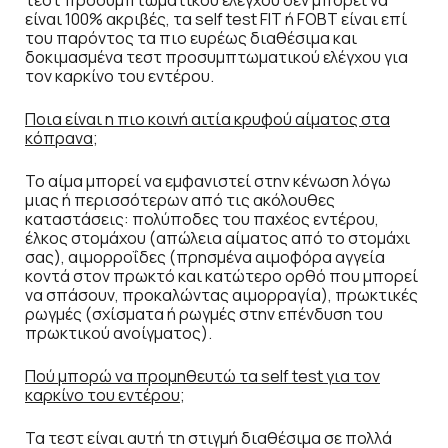
τεστ προσυμπτωματικού ελέγχου δεν μπορεί να
είναι 100% ακριβές, τα self test FIT ή FOBT είναι επί
του παρόντος τα πιο ευρέως διαθέσιμα και
δοκιμασμένα τεστ προσυμπτωματικού ελέγχου για
τον καρκίνο του εντέρου.
Ποια είναι η πιο κοινή αιτία κρυφού αίματος στα
κόπρανα;
Το αίμα μπορεί να εμφανιστεί στην κένωση λόγω
μιας ή περισσότερων από τις ακόλουθες
καταστάσεις: πολύποδες του παχέος εντέρου,
έλκος στομάχου (απώλεια αίματος από το στομάχι
σας), αιμορροΐδες (πρησμένα αιμοφόρα αγγεία
κοντά στον πρωκτό και κατώτερο ορθό που μπορεί
να σπάσουν, προκαλώντας αιμορραγία), πρωκτικές
ρωγμές (σχίσματα ή ρωγμές στην επένδυση του
πρωκτικού ανοίγματος).
Πού μπορώ να προμηθευτώ τα self test για τον
καρκίνο του εντέρου;
Τα τεστ είναι αυτή τη στιγμή διαθέσιμα σε πολλά