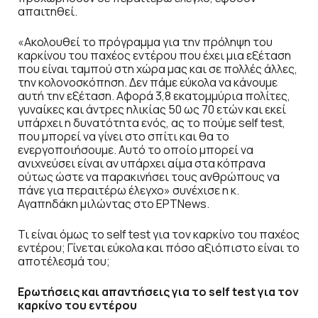
απαιτηθεί.
«Ακολουθεί το πρόγραμμα για την πρόληψη του
καρκίνου του παχέος εντέρου που έχει μια εξέταση
που είναι ταμπού στη χώρα μας και σε πολλές άλλες,
την κολονοσκόπηση. Δεν πάμε εύκολα να κάνουμε
αυτή την εξέταση. Αφορά 3,8 εκατομμύρια πολίτες,
γυναίκες και άντρες ηλικίας 50 ως 70 ετών και εκεί
υπάρχει η δυνατότητα ενός, ας το πούμε self test,
που μπορεί να γίνει στο σπίτι και θα το
ενεργοποιήσουμε. Αυτό το οποίο μπορεί να
ανιχνεύσει είναι αν υπάρχει αίμα στα κόπρανα
ούτως ώστε να παρακινήσει τους ανθρώπους να
πάνε για περαιτέρω έλεγχο» συνέχισε η κ.
Αγαπηδάκη μιλώντας στο ΕΡΤNews.
Τι είναι όμως το self test για τον καρκίνο του παχέος
εντέρου; Γίνεται εύκολα και πόσο αξιόπιστο είναι το
αποτέλεσμά του;
Ερωτήσεις και απαντήσεις για το self test για τον
καρκίνο του εντέρου