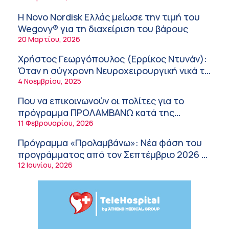
Σύσκεψη στον ΕΟΦ για την ομαλή
υγείας
λειτουργία της εφοδιαστικής αλυσίδας των
Η Novo Nordisk Ελλάς μείωσε την τιμή του
φαρμάκων στη διάρκεια του καλοκαιριού
12:08 μμ
Wegovy® για τη διαχείριση του βάρους
20 Μαρτίου, 2026
Μιχάλης Τάτσης, Insurance & Healthcare
Analyst, διευθυντής Επιχειρηματικής
Χρήστος Γεωργόπουλος (Ερρίκος Ντυνάν):
Ανάπτυξης Ομίλου HHG
11:54 πμ
Όταν η σύγχρονη Νευροχειρουργική νικά το
φόβο!
4 Νοεμβρίου, 2025
Kavita Patel: Ένα στα πέντε καινοτόμα
φάρμακα φτάνει τελικά στην Ελλάδα
Που να επικοινωνούν οι πολίτες για το
9:21 πμ
πρόγραμμα ΠΡΟΛΑΜΒΑΝΩ κατά της
παχυσαρκίας
11 Φεβρουαρίου, 2026
Υπάρχει τελικά «δίαιτα θυρεοειδούς»; Τι
λέει η επιστήμη για τη διατροφή και τα
Πρόγραμμα «Προλαμβάνω»: Νέα φάση του
συμπληρώματα
7:38 πμ
προγράμματος από τον Σεπτέμβριο 2026 –
Δωρεάν προληπτικές εξετάσεις έως το
12 Ιουνίου, 2026
Πυρκαγιά στη Δυτική Αττική: Οι κίνδυνοι για
2030
τη δημόσια υγεία
7:16 πμ
Metropolitan Hospital: Στο επίκεντρο των
εξελίξεων για την Τεχνητή Νοημοσύνη και