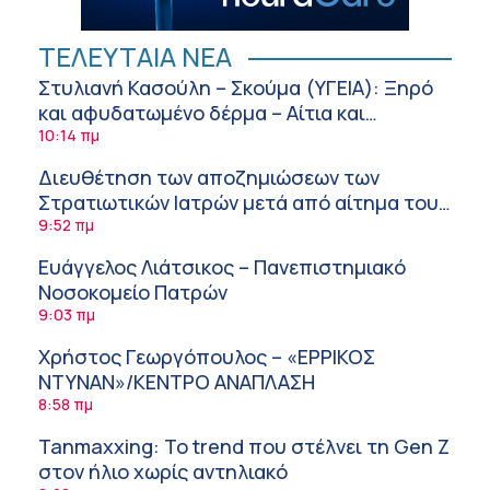
ΤΕΛΕΥΤΑΙΑ ΝΕΑ
Στυλιανή Κασούλη – Σκούμα (ΥΓΕΙΑ): Ξηρό
και αφυδατωμένο δέρμα – Αίτια και
αντιμετώπιση
10:14 πμ
Διευθέτηση των αποζημιώσεων των
Στρατιωτικών Ιατρών μετά από αίτημα του
ΙΣΑ
9:52 πμ
Ευάγγελος Λιάτσικος – Πανεπιστημιακό
Νοσοκομείο Πατρών
9:03 πμ
Χρήστος Γεωργόπουλος – «ΕΡΡΙΚΟΣ
ΝΤΥΝΑΝ»/ΚΕΝΤΡΟ ΑΝΑΠΛΑΣΗ
8:58 πμ
Tanmaxxing: To trend που στέλνει τη Gen Z
στον ήλιο χωρίς αντηλιακό