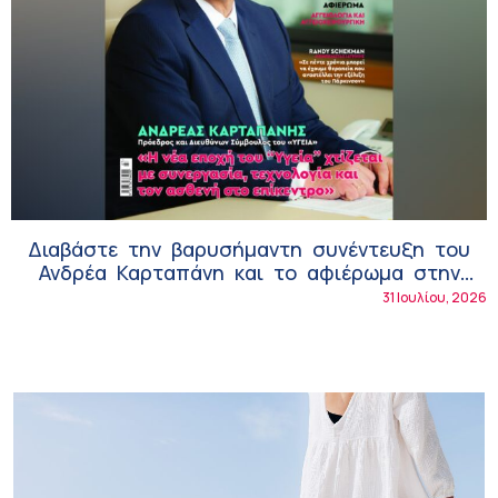
Διαβάστε την βαρυσήμαντη συνέντευξη του
Ανδρέα Καρταπάνη και το αφιέρωμα στην
Αγγειολογία και Αγγειοχειρουργική στο Health
31 Ιουλίου, 2026
Next Generation που κυκλοφορεί και σε
ηλεκτρονική μορφή