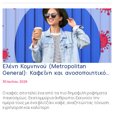
Ελένη Κομνηνού (Μetropolitan
General): Καφεΐνη και ανοσοποιητικό
σύστημα – Η σχέση με τα αυτοάνοσα
30 Ιουλίου, 2026
νοσήματα
Ο καφές αποτελεί ένα από τα πιο δημοφιλή ροφήματα
παγκοσμίως. Εκατομμύρια άνθρωποι ξεκινούν την
ημέρα τους με ένα φλιτζάνι καφέ, αναζητώντας τόνωση,
εγρήγορση και καλύτερη