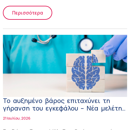
Περισσότερα
Το αυξημένο βάρος επιταχύνει τη
γήρανση του εγκεφάλου – Νέα μελέτη
κρούει τον κώδωνα του κινδύνου
21 Ιουλίου, 2026