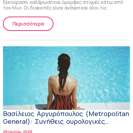
ξεκούραση, χαλάρωση και όμορφες στιγμές κάτω από
τον ήλιο. Οι διακοπές είναι ανάγκη και όλοι τις
Περισσότερα
Βασίλειος Αργυρόπουλος (Μetropolitan
General): Συνήθεις ουρολογικές
παθήσεις το καλοκαίρι – Τι να
28 Ιουλίου, 2026