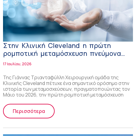
Στην Κλινική Cleveland η πρώτη
ρομποτική μεταμόσχευση πνεύμονα
στις ΗΠΑ
17 Ιουλίου, 2026
Της Γιάννας Τριανταφύλλη Χειρουργική ομάδα της
Κλινικής Cleveland πέτυχε ένα σημαντικό ορόσημο στην
ιστορία των μεταμοσχεύσεων, πραγματοποιώντας τον
Μάιο του 2026, την πρώτη ρομποτική μεταμόσχευση
Περισσότερα