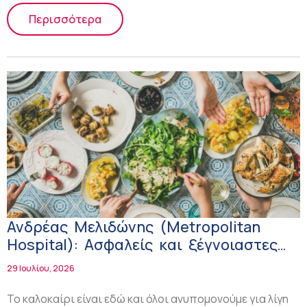
Περισσότερα
Ανδρέας Μελιδώνης (Metropolitan
Hospital): Ασφαλείς και ξέγνοιαστες
διακοπές για άτομα με διαβήτη
29 Ιουλίου, 2026
Το καλοκαίρι είναι εδώ και όλοι ανυπομονούμε για λίγη