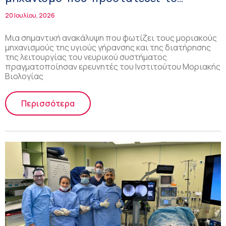
νευρικό σύστημα κατά τη γήρανση και
20 Ιουλίου, 2026
προάγει τη μακροζωία
Μια σημαντική ανακάλυψη που φωτίζει τους μοριακούς
μηχανισμούς της υγιούς γήρανσης και της διατήρησης
της λειτουργίας του νευρικού συστήματος
πραγματοποίησαν ερευνητές του Ινστιτούτου Μοριακής
Βιολογίας
Περισσότερα