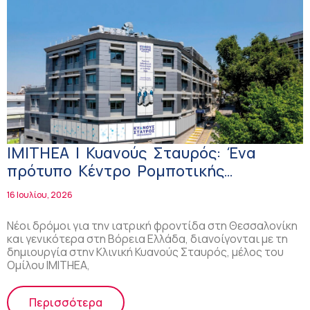
IMITHEA | Κυανούς Σταυρός: Ένα
πρότυπο Κέντρο Ρομποτικής
Χειρουργικής στη Βόρεια Ελλάδα
16 Ιουλίου, 2026
Νέοι δρόμοι για την ιατρική φροντίδα στη Θεσσαλονίκη
και γενικότερα στη Βόρεια Ελλάδα, διανοίγονται με τη
δημιουργία στην Κλινική Κυανούς Σταυρός, μέλος του
Ομίλου IMITHEA,
Περισσότερα