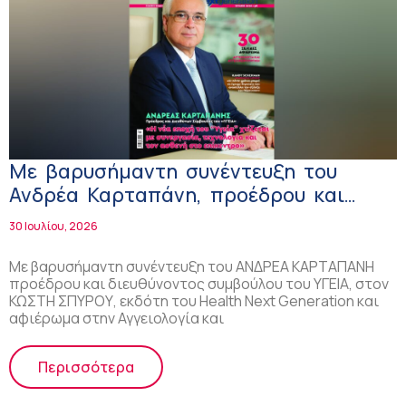
Με βαρυσήμαντη συνέντευξη του
Ανδρέα Καρταπάνη, προέδρου και
διευθύνοντος συμβούλου του ΥΓΕΙΑ και
30 Ιουλίου, 2026
αφιέρωμα στην Αγγειολογία και
Αγγειοχειρουργική, κυκλοφορεί το
Με βαρυσήμαντη συνέντευξη του ΑΝΔΡΕΑ ΚΑΡΤΑΠΑΝΗ
προέδρου και διευθύνοντος συμβούλου του ΥΓΕΙΑ, στον
Health Next Generation
ΚΩΣΤΗ ΣΠΥΡΟΥ, εκδότη του Health Next Generation και
αφιέρωμα στην Αγγειολογία και
Περισσότερα