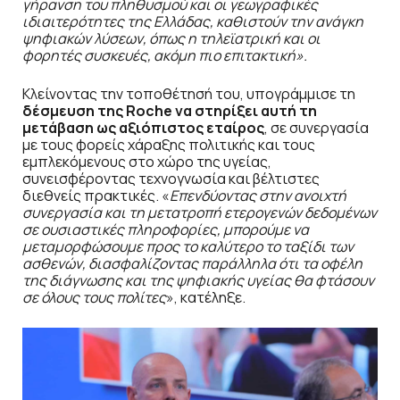
γήρανση του πληθυσμού και οι γεωγραφικές
ιδιαιτερότητες της Ελλάδας, καθιστούν την ανάγκη
ψηφιακών λύσεων, όπως η τηλεϊατρική και οι
φορητές συσκευές, ακόμη πιο επιτακτική»
.
Κλείνοντας την τοποθέτησή του, υπογράμμισε τη
δέσμευση της Roche να στηρίξει αυτή τη
μετάβαση ως αξιόπιστος εταίρος
, σε συνεργασία
με τους φορείς χάραξης πολιτικής και τους
εμπλεκόμενους στο χώρο της υγείας,
συνεισφέροντας τεχνογνωσία και βέλτιστες
διεθνείς πρακτικές. «
Επενδύοντας στην ανοιχτή
συνεργασία και τη μετατροπή ετερογενών δεδομένων
σε ουσιαστικές πληροφορίες, μπορούμε να
μεταμορφώσουμε προς το καλύτερο το ταξίδι των
ασθενών, διασφαλίζοντας παράλληλα ότι τα οφέλη
της διάγνωσης και της ψηφιακής υγείας θα φτάσουν
σε όλους τους πολίτες
», κατέληξε.