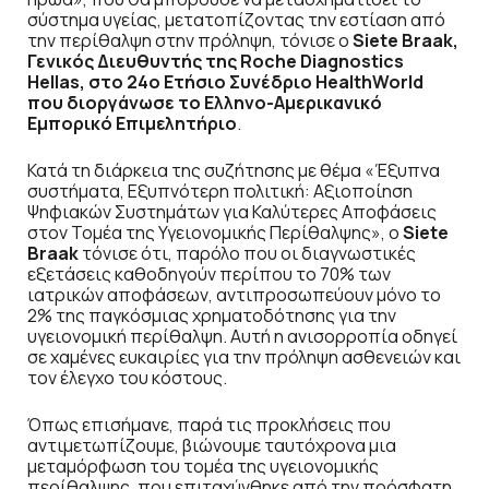
σύστημα υγείας, μετατοπίζοντας την εστίαση από
την περίθαλψη στην πρόληψη, τόνισε ο
Siete Braak,
Γενικός Διευθυντής της Roche Diagnostics
Hellas, στο 24ο Ετήσιο Συνέδριο HealthWorld
που διοργάνωσε το Ελληνο-Αμερικανικό
Εμπορικό Επιμελητήριο
.
Κατά τη διάρκεια της συζήτησης με θέμα «Έξυπνα
συστήματα, Εξυπνότερη πολιτική: Αξιοποίηση
Ψηφιακών Συστημάτων για Καλύτερες Αποφάσεις
στον Τομέα της Υγειονομικής Περίθαλψης», ο
Siete
Braak
τόνισε ότι, παρόλο που οι διαγνωστικές
εξετάσεις καθοδηγούν περίπου το 70% των
ιατρικών αποφάσεων, αντιπροσωπεύουν μόνο το
2% της παγκόσμιας χρηματοδότησης για την
υγειονομική περίθαλψη. Αυτή η ανισορροπία οδηγεί
σε χαμένες ευκαιρίες για την πρόληψη ασθενειών και
τον έλεγχο του κόστους.
Όπως επισήμανε, παρά τις προκλήσεις που
αντιμετωπίζουμε, βιώνουμε ταυτόχρονα μια
μεταμόρφωση του τομέα της υγειονομικής
περίθαλψης, που επιταχύνθηκε από την πρόσφατη