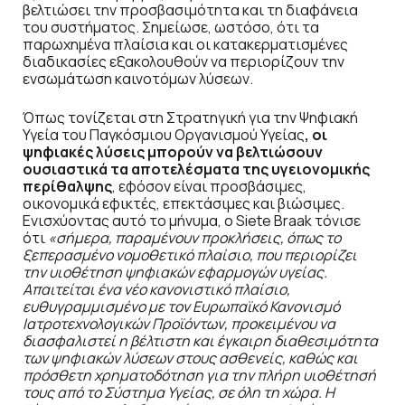
βελτιώσει την προσβασιμότητα και τη διαφάνεια
του συστήματος. Σημείωσε, ωστόσο, ότι τα
παρωχημένα πλαίσια και οι κατακερματισμένες
διαδικασίες εξακολουθούν να περιορίζουν την
ενσωμάτωση καινοτόμων λύσεων.
Όπως τονίζεται στη Στρατηγική για την Ψηφιακή
Υγεία του Παγκόσμιου Οργανισμού Υγείας
, οι
ψηφιακές λύσεις μπορούν να βελτιώσουν
ουσιαστικά τα αποτελέσματα της υγειονομικής
περίθαλψης
, εφόσον είναι προσβάσιμες,
οικονομικά εφικτές, επεκτάσιμες και βιώσιμες.
Ενισχύοντας αυτό το μήνυμα, ο Siete Braak τόνισε
ότι
«σήμερα, παραμένουν προκλήσεις, όπως το
ξεπερασμένο νομοθετικό πλαίσιο, που περιορίζει
την υιοθέτηση ψηφιακών εφαρμογών υγείας.
Απαιτείται ένα νέο κανονιστικό πλαίσιο,
ευθυγραμμισμένο με τον Ευρωπαϊκό Κανονισμό
Ιατροτεχνολογικών Προϊόντων, προκειμένου να
διασφαλιστεί η βέλτιστη και έγκαιρη διαθεσιμότητα
των ψηφιακών λύσεων στους ασθενείς, καθώς και
πρόσθετη χρηματοδότηση για την πλήρη υιοθέτησή
τους από το Σύστημα Υγείας, σε όλη τη χώρα. Η