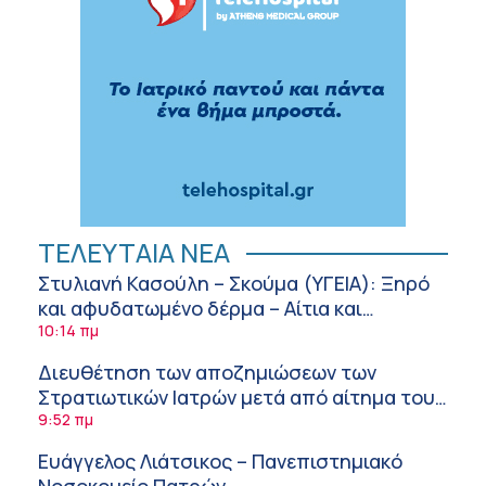
ΤΕΛΕΥΤΑΙΑ ΝΕΑ
Στυλιανή Κασούλη – Σκούμα (ΥΓΕΙΑ): Ξηρό
και αφυδατωμένο δέρμα – Αίτια και
αντιμετώπιση
10:14 πμ
Διευθέτηση των αποζημιώσεων των
Στρατιωτικών Ιατρών μετά από αίτημα του
ΙΣΑ
9:52 πμ
Ευάγγελος Λιάτσικος – Πανεπιστημιακό
Νοσοκομείο Πατρών