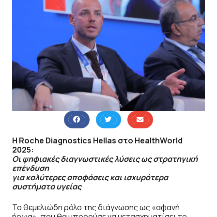
Η Roche Diagnostics Hellas στο HealthWorld
2025:
Οι ψηφιακές διαγνωστικές λύσεις ως στρατηγική
επένδυση
για καλύτερες αποφάσεις και ισχυρότερα
συστήματα υγείας
Το θεμελιώδη ρόλο της διάγνωσης ως «αφανή
ήρωα», που θα μπορούσε να μετασχηματίσει το