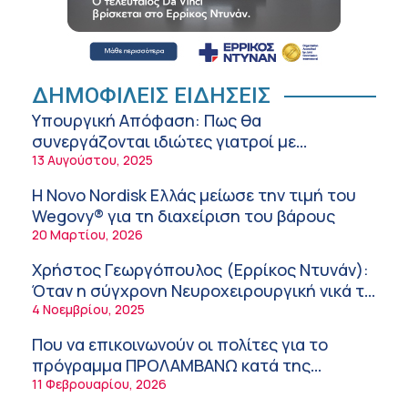
Αθανάσιος Μανώλης (Metropolitan
Hospital): Καρδιοπαθείς και καλοκαίρι –
Διακοπές με ασφάλεια
6:20 πμ
Ειρήνη Ζίγκιρη (Ερρίκος Ντυνάν): H θερμική
ΔΗΜΟΦΙΛΕΙΣ ΕΙΔΗΣΕΙΣ
καταπόνηση στους ηλικιωμένους
Υπουργική Απόφαση: Πως θα
εργαζόμενους
6:11 πμ
συνεργάζονται ιδιώτες γιατροί με
νοσοκομεία του δημοσίου συστήματος
13 Αυγούστου, 2025
Σύσκεψη στον ΕΟΦ για την ομαλή
υγείας
λειτουργία της εφοδιαστικής αλυσίδας των
Η Novo Nordisk Ελλάς μείωσε την τιμή του
φαρμάκων στη διάρκεια του καλοκαιριού
12:08 μμ
Wegovy® για τη διαχείριση του βάρους
20 Μαρτίου, 2026
Μιχάλης Τάτσης, Insurance & Healthcare
Analyst, διευθυντής Επιχειρηματικής
Χρήστος Γεωργόπουλος (Ερρίκος Ντυνάν):
Ανάπτυξης Ομίλου HHG
11:54 πμ
Όταν η σύγχρονη Νευροχειρουργική νικά το
φόβο!
4 Νοεμβρίου, 2025
Kavita Patel: Ένα στα πέντε καινοτόμα
φάρμακα φτάνει τελικά στην Ελλάδα
Που να επικοινωνούν οι πολίτες για το
9:21 πμ
πρόγραμμα ΠΡΟΛΑΜΒΑΝΩ κατά της
παχυσαρκίας
11 Φεβρουαρίου, 2026
Υπάρχει τελικά «δίαιτα θυρεοειδούς»; Τι