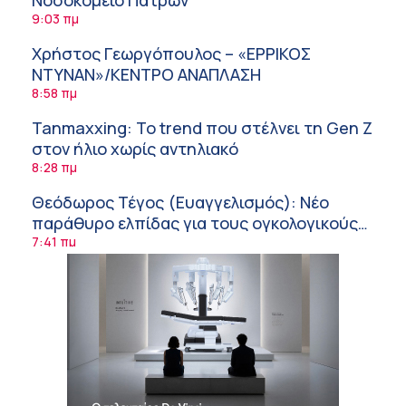
9:03 πμ
Χρήστος Γεωργόπουλος – «ΕΡΡΙΚΟΣ
ΝΤΥΝΑΝ»/ΚΕΝΤΡΟ ΑΝΑΠΛΑΣΗ
8:58 πμ
Tanmaxxing: To trend που στέλνει τη Gen Z
στον ήλιο χωρίς αντηλιακό
8:28 πμ
Θεόδωρος Τέγος (Ευαγγελισμός): Νέο
παράθυρο ελπίδας για τους ογκολογικούς
ασθενείς μέσω κλινικών δοκιμών
7:41 πμ
Ασφάλεια στο νερό: 8 χρήσιμες οδηγίες
από τον Ελληνικό Ερυθρό Σταυρό
7:03 πμ
Μαρίνα Ραυτοπούλου (ΙΑΤΡΙΚΟ ΚΕΝΤΡΟ):
Εκπαίδευση στον διαβήτη – Ένας πυλώνας
της σύγχρονης φροντίδας
6:56 πμ