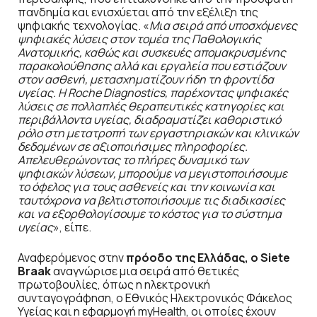
πανδημία και ενισχύεται από την εξέλιξη της
ψηφιακής τεχνολογίας. «
Μια σειρά από υποσχόμενες
ψηφιακές λύσεις στον τομέα της Παθολογικής
Ανατομικής, καθώς και συσκευές απομακρυσμένης
παρακολούθησης αλλά και εργαλεία που εστιάζουν
στον ασθενή, μετασχηματίζουν ήδη τη φροντίδα
υγείας. Η Roche Diagnostics, παρέχοντας ψηφιακές
λύσεις σε πολλαπλές θεραπευτικές κατηγορίες και
περιβάλλοντα υγείας, διαδραματίζει καθοριστικό
ρόλο στη μετατροπή των εργαστηριακών και κλινικών
δεδομένων σε αξιοποιήσιμες πληροφορίες.
Απελευθερώνοντας το πλήρες δυναμικό των
ψηφιακών λύσεων, μπορούμε να μεγιστοποιήσουμε
το όφελος για τους ασθενείς και την κοινωνία και
ταυτόχρονα να βελτιστοποιήσουμε τις διαδικασίες
και να εξορθολογίσουμε το κόστος για το σύστημα
υγείας
», είπε.
Αναφερόμενος στην
πρόοδο της Ελλάδας, ο Siete
Braak
αναγνώρισε μια σειρά από θετικές
πρωτοβουλίες, όπως η ηλεκτρονική
συνταγογράφηση, ο Εθνικός Ηλεκτρονικός Φάκελος
Υγείας και η εφαρμογή myHealth, οι οποίες έχουν