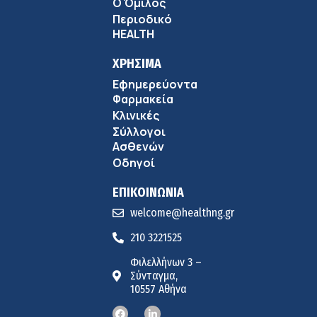
9:18 πμ
Ο Όμιλος
Περιοδικό
Πώς να προλάβετε και να αντιμετωπίσετε τη διάρροια
HEALTH
των ταξιδιωτών
8:30 πμ
ΧΡΗΣΙΜΑ
Εφημερεύοντα
Ευμενής Καραφυλλίδης (Metropolitan General): Γιατί η
Φαρμακεία
διατροφή πρέπει να καθοδηγείται από κλινικό
Κλινικές
7:37 πμ
διαιτολόγο;
Σύλλογοι
Ιωάννης Μπολέτης – ΩΝΑΣΕΙΟ
Ασθενών
5:42 πμ
Οδηγοί
ΕΠΙΚΟΙΝΩΝΙΑ
welcome@healthng.gr
210 3221525
Φιλελλήνων 3 –
Σύνταγμα,
10557 Αθήνα