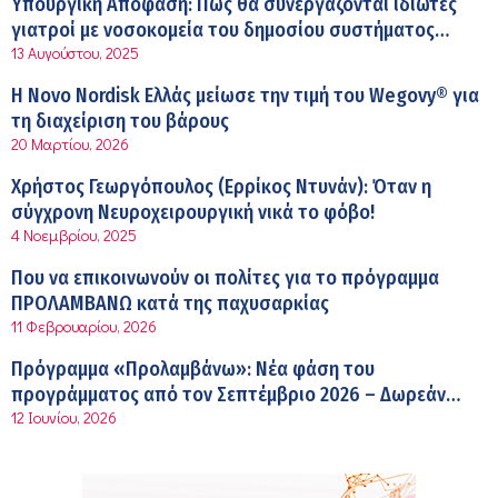
Υπουργική Απόφαση: Πως θα συνεργάζονται ιδιώτες
εφοδιαστικής αλυσίδας των φαρμάκων στη διάρκεια
γιατροί με νοσοκομεία του δημοσίου συστήματος
12:08 μμ
του καλοκαιριού
13 Αυγούστου, 2025
υγείας
Μιχάλης Τάτσης, Insurance & Healthcare Analyst,
Η Novo Nordisk Ελλάς μείωσε την τιμή του Wegovy® για
διευθυντής Επιχειρηματικής Ανάπτυξης Ομίλου HHG
τη διαχείριση του βάρους
11:54 πμ
20 Μαρτίου, 2026
Kavita Patel: Ένα στα πέντε καινοτόμα φάρμακα φτάνει
Χρήστος Γεωργόπουλος (Ερρίκος Ντυνάν): Όταν η
τελικά στην Ελλάδα
σύγχρονη Νευροχειρουργική νικά το φόβο!
9:21 πμ
4 Νοεμβρίου, 2025
Υπάρχει τελικά «δίαιτα θυρεοειδούς»; Τι λέει η
Που να επικοινωνούν οι πολίτες για το πρόγραμμα
επιστήμη για τη διατροφή και τα συμπληρώματα
ΠΡΟΛΑΜΒΑΝΩ κατά της παχυσαρκίας
7:38 πμ
11 Φεβρουαρίου, 2026
Πυρκαγιά στη Δυτική Αττική: Οι κίνδυνοι για τη δημόσια
Πρόγραμμα «Προλαμβάνω»: Νέα φάση του
υγεία
προγράμματος από τον Σεπτέμβριο 2026 – Δωρεάν
7:16 πμ
12 Ιουνίου, 2026
προληπτικές εξετάσεις έως το 2030
Metropolitan Hospital: Στο επίκεντρο των εξελίξεων για
την Τεχνητή Νοημοσύνη και την Ογκολογία