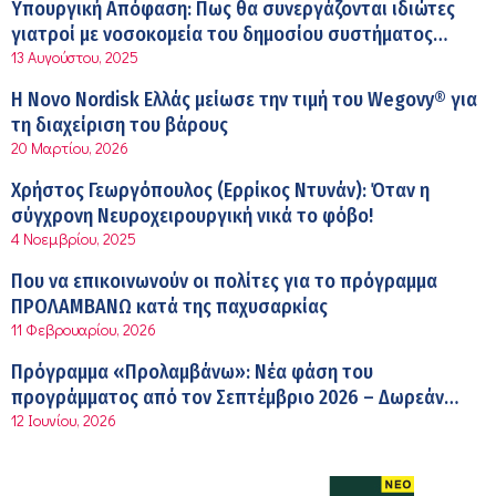
Σύσκεψη στον ΕΟΦ για την ομαλή λειτουργία της
Υπουργική Απόφαση: Πως θα συνεργάζονται ιδιώτες
εφοδιαστικής αλυσίδας των φαρμάκων στη διάρκεια
γιατροί με νοσοκομεία του δημοσίου συστήματος
12:08 μμ
του καλοκαιριού
13 Αυγούστου, 2025
υγείας
Μιχάλης Τάτσης, Insurance & Healthcare Analyst,
Η Novo Nordisk Ελλάς μείωσε την τιμή του Wegovy® για
διευθυντής Επιχειρηματικής Ανάπτυξης Ομίλου HHG
τη διαχείριση του βάρους
11:54 πμ
20 Μαρτίου, 2026
Kavita Patel: Ένα στα πέντε καινοτόμα φάρμακα φτάνει
Χρήστος Γεωργόπουλος (Ερρίκος Ντυνάν): Όταν η
τελικά στην Ελλάδα
σύγχρονη Νευροχειρουργική νικά το φόβο!
9:21 πμ
4 Νοεμβρίου, 2025
Υπάρχει τελικά «δίαιτα θυρεοειδούς»; Τι λέει η
Που να επικοινωνούν οι πολίτες για το πρόγραμμα
επιστήμη για τη διατροφή και τα συμπληρώματα
ΠΡΟΛΑΜΒΑΝΩ κατά της παχυσαρκίας
7:38 πμ
11 Φεβρουαρίου, 2026
Πυρκαγιά στη Δυτική Αττική: Οι κίνδυνοι για τη δημόσια
Πρόγραμμα «Προλαμβάνω»: Νέα φάση του
υγεία
προγράμματος από τον Σεπτέμβριο 2026 – Δωρεάν
7:16 πμ
12 Ιουνίου, 2026
προληπτικές εξετάσεις έως το 2030
Metropolitan Hospital: Στο επίκεντρο των εξελίξεων για
την Τεχνητή Νοημοσύνη και την Ογκολογία