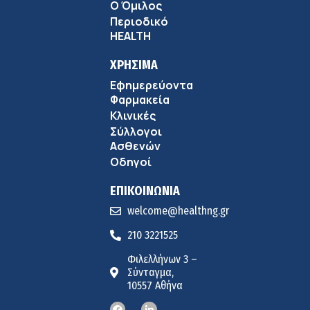
9:18 πμ
Ο Όμιλος
Περιοδικό
Πώς να προλάβετε και να αντιμετωπίσετε τη διάρροια
HEALTH
των ταξιδιωτών
8:30 πμ
ΧΡΗΣΙΜΑ
Εφημερεύοντα
Ευμενής Καραφυλλίδης (Metropolitan General): Γιατί η
Φαρμακεία
διατροφή πρέπει να καθοδηγείται από κλινικό
Κλινικές
7:37 πμ
διαιτολόγο;
Σύλλογοι
Ιωάννης Μπολέτης – ΩΝΑΣΕΙΟ
Ασθενών
5:42 πμ
Οδηγοί
ΕΠΙΚΟΙΝΩΝΙΑ
welcome@healthng.gr
210 3221525
Φιλελλήνων 3 –
Σύνταγμα,
10557 Αθήνα