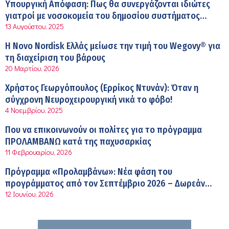
Σύσκεψη στον ΕΟΦ για την ομαλή λειτουργία της
Υπουργική Απόφαση: Πως θα συνεργάζονται ιδιώτες
εφοδιαστικής αλυσίδας των φαρμάκων στη διάρκεια
γιατροί με νοσοκομεία του δημοσίου συστήματος
12:08 μμ
του καλοκαιριού
13 Αυγούστου, 2025
υγείας
Μιχάλης Τάτσης, Insurance & Healthcare Analyst,
Η Novo Nordisk Ελλάς μείωσε την τιμή του Wegovy® για
διευθυντής Επιχειρηματικής Ανάπτυξης Ομίλου HHG
τη διαχείριση του βάρους
11:54 πμ
20 Μαρτίου, 2026
Kavita Patel: Ένα στα πέντε καινοτόμα φάρμακα φτάνει
Χρήστος Γεωργόπουλος (Ερρίκος Ντυνάν): Όταν η
τελικά στην Ελλάδα
σύγχρονη Νευροχειρουργική νικά το φόβο!
9:21 πμ
4 Νοεμβρίου, 2025
Υπάρχει τελικά «δίαιτα θυρεοειδούς»; Τι λέει η
Που να επικοινωνούν οι πολίτες για το πρόγραμμα
επιστήμη για τη διατροφή και τα συμπληρώματα
ΠΡΟΛΑΜΒΑΝΩ κατά της παχυσαρκίας
7:38 πμ
11 Φεβρουαρίου, 2026
Πυρκαγιά στη Δυτική Αττική: Οι κίνδυνοι για τη δημόσια
Πρόγραμμα «Προλαμβάνω»: Νέα φάση του
υγεία
προγράμματος από τον Σεπτέμβριο 2026 – Δωρεάν
7:16 πμ
12 Ιουνίου, 2026
προληπτικές εξετάσεις έως το 2030
Metropolitan Hospital: Στο επίκεντρο των εξελίξεων για
την Τεχνητή Νοημοσύνη και την Ογκολογία