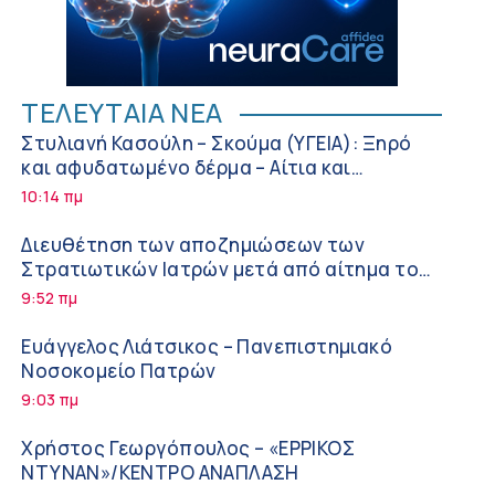
ΤΕΛΕΥΤΑΙΑ ΝΕΑ
Στυλιανή Κασούλη – Σκούμα (ΥΓΕΙΑ): Ξηρό
και αφυδατωμένο δέρμα – Αίτια και
αντιμετώπιση
10:14 πμ
Διευθέτηση των αποζημιώσεων των
Στρατιωτικών Ιατρών μετά από αίτημα του
ΙΣΑ
9:52 πμ
Ευάγγελος Λιάτσικος – Πανεπιστημιακό
Νοσοκομείο Πατρών
9:03 πμ
Χρήστος Γεωργόπουλος – «ΕΡΡΙΚΟΣ
ΝΤΥΝΑΝ»/ΚΕΝΤΡΟ ΑΝΑΠΛΑΣΗ