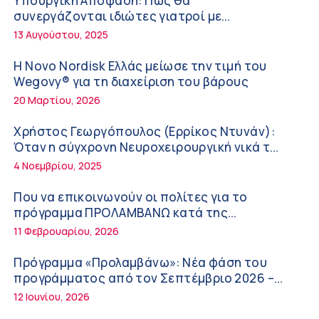
Υπουργική Απόφαση: Πως θα
Διακοπές με ασφάλεια
6:20 πμ
συνεργάζονται ιδιώτες γιατροί με
νοσοκομεία του δημοσίου συστήματος
13 Αυγούστου, 2025
Ειρήνη Ζίγκιρη (Ερρίκος Ντυνάν): H θερμική
υγείας
καταπόνηση στους ηλικιωμένους
Η Novo Nordisk Ελλάς μείωσε την τιμή του
εργαζόμενους
6:11 πμ
Wegovy® για τη διαχείριση του βάρους
20 Μαρτίου, 2026
Σύσκεψη στον ΕΟΦ για την ομαλή λειτουργία
της εφοδιαστικής αλυσίδας των φαρμάκων
Χρήστος Γεωργόπουλος (Ερρίκος Ντυνάν):
στη διάρκεια του καλοκαιριού
12:08 μμ
Όταν η σύγχρονη Νευροχειρουργική νικά το
φόβο!
4 Νοεμβρίου, 2025
Μιχάλης Τάτσης, Insurance & Healthcare
Analyst, διευθυντής Επιχειρηματικής
Που να επικοινωνούν οι πολίτες για το
Ανάπτυξης Ομίλου HHG
11:54 πμ
πρόγραμμα ΠΡΟΛΑΜΒΑΝΩ κατά της
παχυσαρκίας
11 Φεβρουαρίου, 2026
Kavita Patel: Ένα στα πέντε καινοτόμα
φάρμακα φτάνει τελικά στην Ελλάδα
Πρόγραμμα «Προλαμβάνω»: Νέα φάση του
9:21 πμ
προγράμματος από τον Σεπτέμβριο 2026 –
Δωρεάν προληπτικές εξετάσεις έως το 2030
12 Ιουνίου, 2026
Υπάρχει τελικά «δίαιτα θυρεοειδούς»; Τι