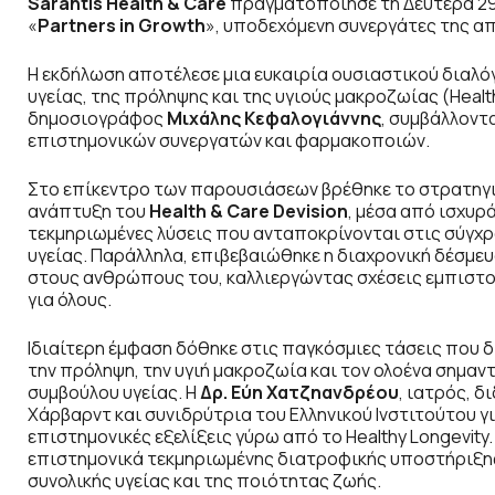
Sarantis Health & Care
πραγματοποίησε τη Δευτέρα 29 Ιο
«
Partners in Growth
», υποδεχόμενη συνεργάτες της απ
Η εκδήλωση αποτέλεσε μια ευκαιρία ουσιαστικού διαλόγ
υγείας, της πρόληψης και της υγιούς μακροζωίας (Healt
δημοσιογράφος
Μιχάλης Κεφαλογιάννης
, συμβάλλοντ
επιστημονικών συνεργατών και φαρμακοποιών.
Στο επίκεντρο των παρουσιάσεων βρέθηκε το στρατηγικ
ανάπτυξη του
Health
&
Care Devision
, μέσα από ισχυρ
τεκμηριωμένες λύσεις που ανταποκρίνονται στις σύγχ
υγείας. Παράλληλα, επιβεβαιώθηκε η διαχρονική δέσμευ
στους ανθρώπους του, καλλιεργώντας σχέσεις εμπιστο
για όλους.
Ιδιαίτερη έμφαση δόθηκε στις παγκόσμιες τάσεις που δ
την πρόληψη, την υγιή μακροζωία και τον ολοένα σημα
συμβούλου υγείας. Η
Δρ. Εύη Χατζηανδρέου
, ιατρός, 
Χάρβαρντ και συνιδρύτρια του Ελληνικού Ινστιτούτου γ
επιστημονικές εξελίξεις γύρω από το Healthy Longevity
επιστημονικά τεκμηριωμένης διατροφικής υποστήριξης,
συνολικής υγείας και της ποιότητας ζωής.