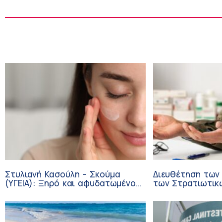
Στυλιανή Κασούλη – Σκούμα
Διευθέτηση των
(ΥΓΕΙΑ): Ξηρό και αφυδατωμένο
των Στρατιωτικ
δέρμα – Αίτια και αντιμετώπιση
από αίτημα του 