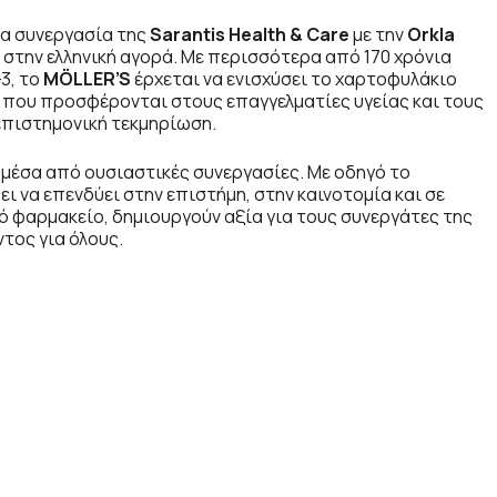
έα συνεργασία της
Sarantis Health & Care
με την
Orkla
στην ελληνική αγορά. Με περισσότερα από 170 χρόνια
3, το
MÖLLER’S
έρχεται να ενισχύσει το χαρτοφυλάκιο
ς που προσφέρονται στους επαγγελματίες υγείας και τους
επιστημονική τεκμηρίωση.
 μέσα από ουσιαστικές συνεργασίες. Με οδηγό το
ει να επενδύει στην επιστήμη, στην καινοτομία και σε
ό φαρμακείο, δημιουργούν αξία για τους συνεργάτες της
τος για όλους.