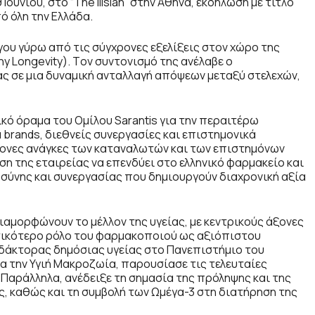
υνίου, στο “The Ilisian” στην Αθήνα, εκδήλωση με τίτλο
ό όλη την Ελλάδα.
ου γύρω από τις σύγχρονες εξελίξεις στον χώρο της
hy Longevity). Tον συντονισμό της ανέλαβε ο
ας σε μια δυναμική ανταλλαγή απόψεων μεταξύ στελεχών,
ό όραμα του Ομίλου Sarantis για την περαιτέρω
ά brands, διεθνείς συνεργασίες και επιστημονικά
ρονες ανάγκες των καταναλωτών και των επιστημόνων
ση της εταιρείας να επενδύει στο ελληνικό φαρμακείο και
σύνης και συνεργασίας που δημιουργούν διαχρονική αξία
ιαμορφώνουν το μέλλον της υγείας, με κεντρικούς άξονες
ντικότερο ρόλο του φαρμακοποιού ως αξιόπιστου
διδάκτορας δημόσιας υγείας στο Πανεπιστήμιο του
ια την Υγιή Μακροζωία, παρουσίασε τις τελευταίες
. Παράλληλα, ανέδειξε τη σημασία της πρόληψης και της
 καθώς και τη συμβολή των Ωμέγα-3 στη διατήρηση της