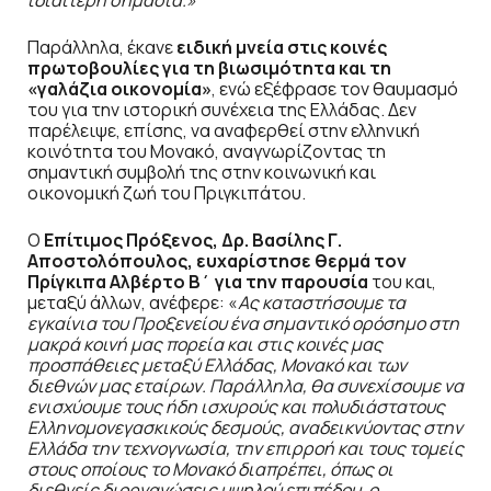
ιδιαίτερη σημασία.»
Παράλληλα, έκανε
ειδική μνεία στις κοινές
πρωτοβουλίες για τη βιωσιμότητα και τη
«γαλάζια οικονομία»
, ενώ εξέφρασε τον θαυμασμό
του για την ιστορική συνέχεια της Ελλάδας. Δεν
παρέλειψε, επίσης, να αναφερθεί στην ελληνική
κοινότητα του Μονακό, αναγνωρίζοντας τη
σημαντική συμβολή της στην κοινωνική και
οικονομική ζωή του Πριγκιπάτου.
Ο
Επίτιμος Πρόξενος, Δρ. Βασίλης Γ.
Αποστολόπουλος, ευχαρίστησε θερμά τον
Πρίγκιπα Αλβέρτο Β΄ για την παρουσία
του και,
μεταξύ άλλων, ανέφερε: «
Ας καταστήσουμε τα
εγκαίνια του Προξενείου ένα σημαντικό ορόσημο στη
μακρά κοινή μας πορεία και στις κοινές μας
προσπάθειες μεταξύ Ελλάδας, Μονακό και των
διεθνών μας εταίρων. Παράλληλα, θα συνεχίσουμε να
ενισχύουμε τους ήδη ισχυρούς και πολυδιάστατους
Ελληνομονεγασκικούς δεσμούς, αναδεικνύοντας στην
Ελλάδα την τεχνογνωσία, την επιρροή και τους τομείς
στους οποίους το Μονακό διαπρέπει, όπως οι
διεθνείς διοργανώσεις υψηλού επιπέδου, ο