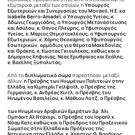
εξωτερικό, μεταξύ των οποίων, η
Υπουργός
Εξωτερικών και Συνεργασίας του Μονακό,
H
.Ε. κα
Isabelle Berro-Amadeï, ο Υπουργός Υγείας, κ.
Άδωνις Γεωργιάδης, ο Υπουργός Μετανάστευσης
και Ασύλου, κ. Θάνος Πλεύρης, ο Υφυπουργός
Υγείας, κ. Μάριος Θεμιστοκλέους, ο Υφυπουργός
Εξωτερικών, κ. Χάρης Θεοχάρης, ο Υφυπουργός
Εσωτερικών, αρμόδιος για θέματα Μακεδονίας
και Θράκης, κ. Κώστας Γκιουλέκας, καθώς και ο
Δήμαρχος Κηφισιάς, Νέας Ερυθραίας και Εκάλης,
κ. Βασίλης Ξυπολυτάς.
Από το
διπλωματικό σώμα
παρέστησαν, μεταξύ
άλλων,
η Πρέσβης των Ηνωμένων Πολιτειών στην
Ελλάδα, κα Κίμπερλι Γκίλφοϊλ, ο Πρέσβης της
Γερμανίας, κ. Ανδρέας Κιντλ, ο Πρέσβης του
Ηνωμένου Βασιλείου, κ. Μάθιου Λοτζ, ο Πρέσβης
των Ηνωμένων Αραβικών Εμιράτων Δρ. Άλι
Ομπάιντ Αλ Ντάχερι, ο Πρέσβης του Ισραήλ κ.
Νόαμ Κατς καθώς και ο Πρόεδρος του Προξενικού
Σώματος στην Ελλάδα και Πρόξενος της
Ντομίνικα στην Ελλάδα, κ. Χρήστος Θ. Βαρδίκος.