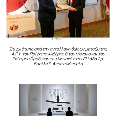
Στιγμιότυπο από την ανταλλαγή δώρων μεταξύ της
Α.Γ.Υ. τον Πρίγκιπα Αλβέρτο Β του Μονακό και του
Επίτιμου Προξένου του Μονακό στην Ελλάδα Δρ.
Βασίλη Γ. Αποστολόπουλο