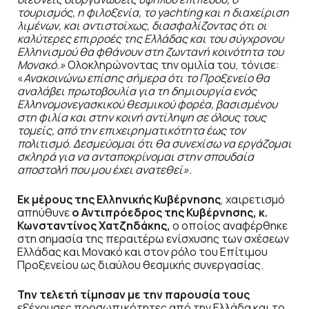
τουρισμός, η φιλοξενία, το
yachting
και η διαχείριση
λιμένων, και αντιστοίχως, διασφαλίζοντας ότι οι
καλύτερες επιρροές της Ελλάδας και του σύγχρονου
Ελληνισμού θα φθάνουν στη ζωντανή κοινότητα του
Μονακό.»
Ολοκληρώνοντας την ομιλία του, τόνισε:
«
Ανακοινώνω επίσης σήμερα ότι το Προξενείο θα
αναλάβει πρωτοβουλία για τη δημιουργία ενός
Ελληνομονεγασκικού θεσμικού φορέα, βασισμένου
στη φιλία και στην κοινή αντίληψη σε όλους τους
τομείς, από την επιχειρηματικότητα έως τον
πολιτισμό. Δεσμεύομαι ότι θα συνεχίσω να εργάζομαι
σκληρά για να ανταποκρίνομαι στην σπουδαία
αποστολή που μου έχει ανατεθεί».
Εκ μέρους της Ελληνικής Κυβέρνησης
, χαιρετισμό
απηύθυνε
ο Αντιπρόεδρος της Κυβέρνησης, κ.
Κωνσταντίνος Χατζηδάκης,
ο οποίος αναφέρθηκε
στη σημασία της περαιτέρω ενίσχυσης των σχέσεων
Ελλάδας και Μονακό και στον ρόλο του Επίτιμου
Προξενείου ως διαύλου θεσμικής συνεργασίας.
Την τελετή τίμησαν με την παρουσία
τους
εξέχουσες προσωπικότητες από την Ελλάδα και το