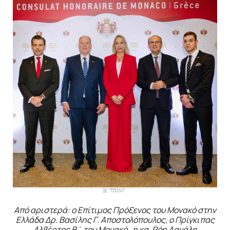
Από αριστερά: ο Επίτιμος Πρόξενος του Μονακό στην
Ελλάδα Δρ. Βασίλης Γ. Αποστολόπουλος, ο Πρίγκιπας
Αλβέρτος Β΄ του Μονακό, η κα. Ρόη Δανάλη