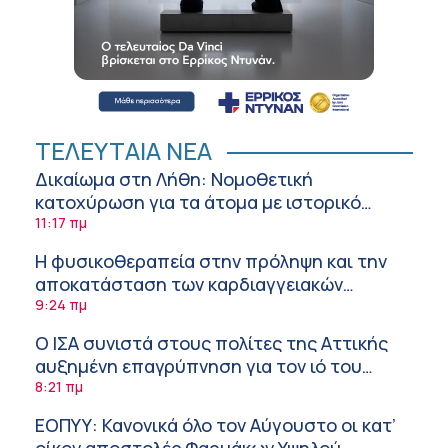
ΤΕΛΕΥΤΑΙΑ ΝΕΑ
Δικαίωμα στη Λήθη: Νομοθετική
κατοχύρωση για τα άτομα με ιστορικό
καρκίνου και στην Ελλάδα
11:17 πμ
Η φυσικοθεραπεία στην πρόληψη και την
αποκατάσταση των καρδιαγγειακών
νοσημάτων και του αγγειακού εγκεφαλικού
9:24 πμ
επεισοδίου
Ο ΙΣΑ συνιστά στους πολίτες της Αττικής
αυξημένη επαγρύπνηση για τον ιό του
Δυτικού Νείλου
8:21 πμ
ΕΟΠΥΥ: Κανονικά όλο τον Αύγουστο οι κατ’