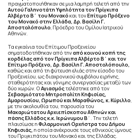
πραγματοποιήθηκαν σε μια λαμπρή τελετή από την
Αυτού Γαληνοτάτη Υψηλότητα τον Πρίγκιπα
Αλβέρτο Β΄ του Μονακό
και τον
Επίτιμο Πρόξενο
του Μονακό στην Ελλάδα, Δρ. Βασίλη Γ.
Αποστολόπουλο
, Πρόεδρο του Ομίλου Ιατρικού
Αθηνών.
Τα εγκαίνια του Επίτιμου Προξενείου
σηματοδοτήθηκαν από την
από κοινού κοπή της
κορδέλας από τον Πρίγκιπα Αλβέρτο Β΄ και τον
Επίτιμο Πρόξενο, Δρ. Βασίλη Γ. Αποστολόπουλο,
καθώς και από τη φύτευση ελιάς στην είσοδο του
Προξενείου, ως διαχρονικού συμβόλου ειρήνης,
σταθερότητας και γόνιμης συνεργασίας μεταξύ των
δύο χωρών. Ο
Αγιασμός
τελέστηκε από τον
Σεβασμιότατο Μητροπολίτη Κηφισίας,
Αμαρουσίου, Ωρωπού και Μαραθώνος, κ. Κύριλλο
,
με την ακολουθία του, παρουσία του
Μακαριώτατου Αρχιεπίσκοπου Αθηνών και
πάσης Ελλάδος κ.κ. Ιερώνυμου Β
΄. Την τελετή
πλαισίωσε η
Φιλαρμονική Ορχήστρα του Δήμου
Κηφισιάς,
η οποία ανέκρουσε τους εθνικούς ύμνους
του Πριγκιπάτου του Μονακό και της Ελλάδας.