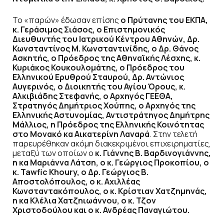
Το «παρών» έδωσαν επίσης
ο Πρύτανης του ΕΚΠΑ,
κ. Γεράσιμος Σιάσος, ο Επιστημονικός
Διευθυντής του Ιατρικού Κέντρου Αθηνών, Δρ.
Κωνσταντίνος Μ. Κωνσταντινίδης, ο Δρ. Θάνος
Ασκητής, ο Πρόεδρος της Αθηναϊκής Λέσχης, κ.
Κυριάκος Κουκουλομάτης, ο Πρόεδρος του
Ελληνικού Ερυθρού Σταυρού, Δρ. Αντώνιος
Αυγερινός, ο Διοικητής του Αγίου Όρους, κ.
Αλκιβιάδης Στεφανής, ο Αρχηγός ΓΕΕΘΑ,
Στρατηγός Δημήτριος Χούπης, ο Αρχηγός της
Ελληνικής Αστυνομίας, Αντιστράτηγος Δημήτρης
Μάλλιος, η Πρόεδρος της Ελληνικής Κοινότητας
στο Μονακό κα Αικατερίνη Λαναρά
. Στην τελετή
παρευρέθηκαν ακόμη διακεκριμένοι επιχειρηματίες,
μεταξύ των οποίων ο
κ. Γιάννης Β. Βαρδινογιάννης,
η κα Μαριάννα Λάτση, ο κ. Γεώργιος Προκοπίου, ο
κ. Tawfic Khoury,
o
Δρ. Γεώργιος Β.
Αποστολόπουλος, ο κ. Αχιλλέας
Κωνσταντακόπουλος, ο κ. Κρίστιαν Χατζημηνάς,
η κα Κλέλια Χατζηιωάννου, ο κ. Τζον
Χριστοδούλου και ο κ. Ανδρέας Παναγιώτου.