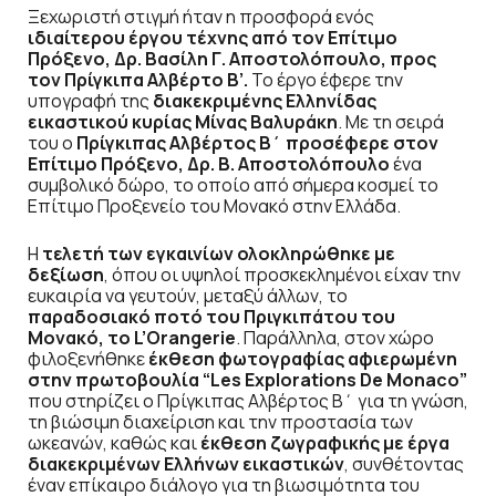
Ξεχωριστή στιγμή ήταν η προσφορά ενός
ιδιαίτερου έργου τέχνης από τον Επίτιμο
Πρόξενο, Δρ. Βασίλη Γ. Αποστολόπουλο, προς
τον Πρίγκιπα Αλβέρτο Β’.
Το έργο έφερε την
υπογραφή της
διακεκριμένης Ελληνίδας
εικαστικού κυρίας Μίνας Βαλυράκη
. Με τη σειρά
του ο
Πρίγκιπας Αλβέρτος Β΄ προσέφερε στον
Επίτιμο Πρόξενο, Δρ. Β. Αποστολόπουλο
ένα
συμβολικό δώρο, το οποίο από σήμερα κοσμεί το
Επίτιμο Προξενείο του Μονακό στην Ελλάδα.
Η
τελετή των εγκαινίων
ολοκληρώθηκε με
δεξίωση
, όπου οι υψηλοί προσκεκλημένοι είχαν την
ευκαιρία να γευτούν, μεταξύ άλλων, το
παραδοσιακό ποτό του Πριγκιπάτου του
Μονακό, το
L
’
Orangerie
. Παράλληλα, στον χώρο
φιλοξενήθηκε
έκθεση φωτογραφίας αφιερωμένη
στην πρωτοβουλία “
Les
Explorations
De
Monaco
”
που στηρίζει ο Πρίγκιπας Αλβέρτος Β΄ για τη γνώση,
τη βιώσιμη διαχείριση και την προστασία των
ωκεανών, καθώς και
έκθεση ζωγραφικής με έργα
διακεκριμένων Ελλήνων εικαστικών
, συνθέτοντας
έναν επίκαιρο διάλογο για τη βιωσιμότητα του