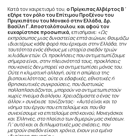
Κατά τον χαιρετισμό του,
ο Πρίγκιπας Αλβέρτος Β΄
εξήρε τον ρόλο του Επίτιμου Προξένου του
Πριγκιπάτου του Μονακό στην Ελλάδα, Δρ.
Βασίλη Γ. Αποστολόπουλου
,
και αφού τον
ευχαρίστησε προσωπικά,
επισήμανε: «
Ως
εκπρόσωπος μιας δυναστείας επτά αιώνων, θαυμάζω
ιδιαιτέρως κάθε φορά που έρχομαι στην Ελλάδα, την
ταυτότητα ενός έθνους με ιστορία σχεδόν τριών
χιλιάδων ετών. Οι προκλήσεις που αντιμετωπίζουμε
σήμερα είναι, στην πλειονότητά τους, προκλήσεις
που κανείς δεν μπορεί να αντιμετωπίσει μόνος του.
Ούτε η κλιματική αλλαγή, ούτε η απώλεια της
βιοποικιλότητας, ούτε οι εδαφικές, εθνοτικές ή
θρησκευτικές συγκρούσεις, που δυστυχώς
πολλαπλασιάζονται, μπορούν να αντιμετωπιστούν
χωρίς πνεύμα διαλόγου. Χρειαζόμαστε ο ένας τον
άλλον.» συνέχισε τονίζοντας: «Αυτό είναι και το
νόημα του έργου που επιτελούμε και που θα
συνεχίσουμε να επιτελούμε από κοινού, Μονεγάσκοι
και Έλληνες, στο πλαίσιο των διμερών μας σχέσεων.
Γι’ αυτό και οι διπλωματικές μας σχέσεις, που
μετρούν σχεδόν είκοσι χρόνια, έχουν για εμένα