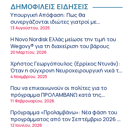
Στυλιανή Κασούλη – Σκούμα (ΥΓΕΙΑ): Ξηρό
ΔΗΜΟΦΙΛΕΙΣ ΕΙΔΗΣΕΙΣ
και αφυδατωμένο δέρμα – Αίτια και
Υπουργική Απόφαση: Πως θα
αντιμετώπιση
10:14 πμ
συνεργάζονται ιδιώτες γιατροί με
νοσοκομεία του δημοσίου συστήματος
13 Αυγούστου, 2025
Διευθέτηση των αποζημιώσεων των
υγείας
Στρατιωτικών Ιατρών μετά από αίτημα του
Η Novo Nordisk Ελλάς μείωσε την τιμή του
ΙΣΑ
9:52 πμ
Wegovy® για τη διαχείριση του βάρους
20 Μαρτίου, 2026
Ευάγγελος Λιάτσικος – Πανεπιστημιακό
Νοσοκομείο Πατρών
Χρήστος Γεωργόπουλος (Ερρίκος Ντυνάν):
9:03 πμ
Όταν η σύγχρονη Νευροχειρουργική νικά το
φόβο!
4 Νοεμβρίου, 2025
Χρήστος Γεωργόπουλος – «ΕΡΡΙΚΟΣ
ΝΤΥΝΑΝ»/ΚΕΝΤΡΟ ΑΝΑΠΛΑΣΗ
Που να επικοινωνούν οι πολίτες για το
8:58 πμ
πρόγραμμα ΠΡΟΛΑΜΒΑΝΩ κατά της
παχυσαρκίας
11 Φεβρουαρίου, 2026
Tanmaxxing: To trend που στέλνει τη Gen Z
στον ήλιο χωρίς αντηλιακό
Πρόγραμμα «Προλαμβάνω»: Νέα φάση του
8:28 πμ
προγράμματος από τον Σεπτέμβριο 2026 –
Δωρεάν προληπτικές εξετάσεις έως το
12 Ιουνίου, 2026
Θεόδωρος Τέγος (Ευαγγελισμός): Νέο
2030