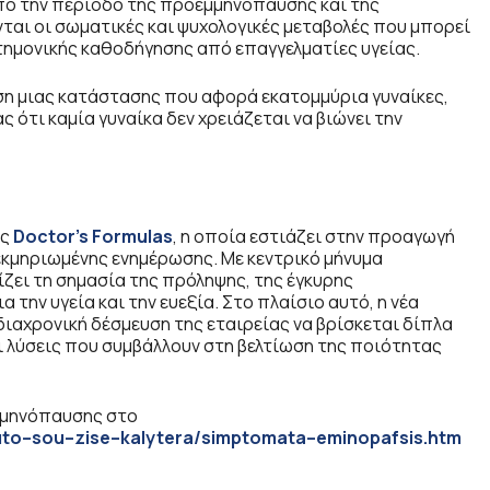
 από την περίοδο της προεμμηνόπαυσης και της
ται οι σωματικές και ψυχολογικές μεταβολές που μπορεί
στημονικής καθοδήγησης από επαγγελματίες υγείας.
ηση μιας κατάστασης που αφορά εκατομμύρια γυναίκες,
 ότι καμία γυναίκα δεν χρειάζεται να βιώνει την
ης
Doctor’s Formulas
, η οποία εστιάζει στην προαγωγή
εκμηριωμένης ενημέρωσης. Με κεντρικό μήνυμα
ίζει τη σημασία της πρόληψης, της έγκυρης
ην υγεία και την ευεξία. Στο πλαίσιο αυτό, η νέα
διαχρονική δέσμευση της εταιρείας να βρίσκεται δίπλα
 λύσεις που συμβάλλουν στη βελτίωση της ποιότητας
μμηνόπαυσης στο
uto
–
sou
–
zise
–
kalytera
/
simptomata
–
eminopafsis
.
htm