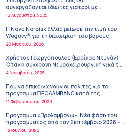
Υπουργική Απόφαση: Πως θα
ΚΥ Σοφάδων
συνεργάζονται ιδιώτες γιατροί με
Πόσο μας επηρεάζει ο ύπνος με ανεμιστήρα
νοσοκομεία του δημοσίου συστήματος
13 Αυγούστου, 2025
ή air-condition το καλοκαίρι
υγείας
11:34 πμ
Η Novo Nordisk Ελλάς μείωσε την τιμή του
Wegovy® για τη διαχείριση του βάρους
Randy Schekman, Νομπελίστας Ιατρικής:
20 Μαρτίου, 2026
«Σε πέντε χρόνια μπορεί να έχουμε
θεραπεία που αναστέλλει την εξέλιξη του
9:24 πμ
Χρήστος Γεωργόπουλος (Ερρίκος Ντυνάν):
Πάρκινσον»
Όταν η σύγχρονη Νευροχειρουργική νικά το
Αντώνης Βουκλαρής – «ΕΡΡΙΚΟΣ ΝΤΥΝΑΝ»
φόβο!
4 Νοεμβρίου, 2025
9:18 πμ
Που να επικοινωνούν οι πολίτες για το
Πώς να προλάβετε και να αντιμετωπίσετε
πρόγραμμα ΠΡΟΛΑΜΒΑΝΩ κατά της
τη διάρροια των ταξιδιωτών
παχυσαρκίας
11 Φεβρουαρίου, 2026
8:30 πμ
Πρόγραμμα «Προλαμβάνω»: Νέα φάση του
Ευμενής Καραφυλλίδης (Metropolitan
προγράμματος από τον Σεπτέμβριο 2026 –
General): Γιατί η διατροφή πρέπει να
Δωρεάν προληπτικές εξετάσεις έως το 2030
12 Ιουνίου, 2026
καθοδηγείται από κλινικό διαιτολόγο;
7:37 πμ