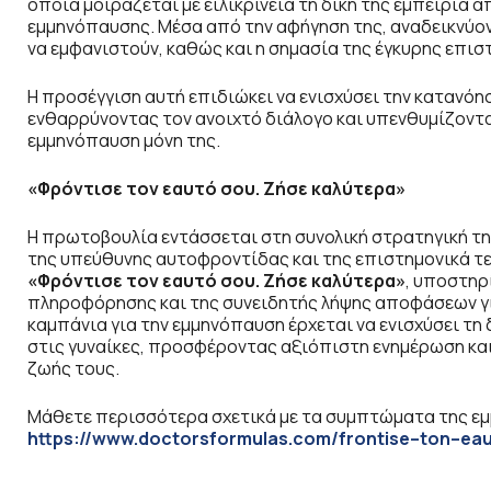
οποία μοιράζεται με ειλικρίνεια τη δική της εμπειρία
εμμηνόπαυσης. Μέσα από την αφήγηση της, αναδεικνύον
να εμφανιστούν, καθώς και η σημασία της έγκυρης επι
Η προσέγγιση αυτή επιδιώκει να ενισχύσει την κατανό
ενθαρρύνοντας τον ανοιχτό διάλογο και υπενθυμίζοντας
εμμηνόπαυση μόνη της.
«Φρόντισε τον εαυτό σου. Ζήσε καλύτερα»
Η πρωτοβουλία εντάσσεται στη συνολική στρατηγική τ
της υπεύθυνης αυτοφροντίδας και της επιστημονικά τ
«Φρόντισε τον εαυτό σου. Ζήσε καλύτερα»
, υποστηρ
πληροφόρησης και της συνειδητής λήψης αποφάσεων για τ
καμπάνια για την εμμηνόπαυση έρχεται να ενισχύσει τη 
στις γυναίκες, προσφέροντας αξιόπιστη ενημέρωση και
ζωής τους.
Μάθετε περισσότερα σχετικά με τα συμπτώματα της ε
https
://
www
.
doctorsformulas
.
com
/
frontise
–
ton
–
ea