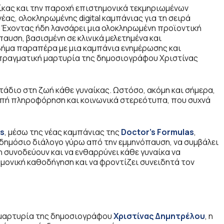
ίκας και την παροχή επιστημονικά τεκμηριωμένων
έας, ολοκληρωμένης digital καμπάνιας για τη σειρά
. Έχοντας ήδη λανσάρει μια ολοκληρωμένη προϊοντική
αυση, βασισμένη σε κλινικά μελετημένα και
βήμα παραπέρα με μια καμπάνια ενημέρωσης και
πραγματική μαρτυρία της δημοσιογράφου Χριστίνας
άδιο στη ζωή κάθε γυναίκας. Ωστόσο, ακόμη και σήμερα,
ιπή πληροφόρηση και κοινωνικά στερεότυπα, που συχνά
as
, μέσω της νέας καμπάνιας της
Doctor
’
s Formulas
,
 δημόσιο διάλογο γύρω από την εμμηνόπαυση, να συμβάλει
συνοδεύουν και να ενθαρρύνει κάθε γυναίκα να
ημονική καθοδήγηση και να φροντίζει συνειδητά τον
ή μαρτυρία της δημοσιογράφου
Χριστίνας Δημητρέλου
, η