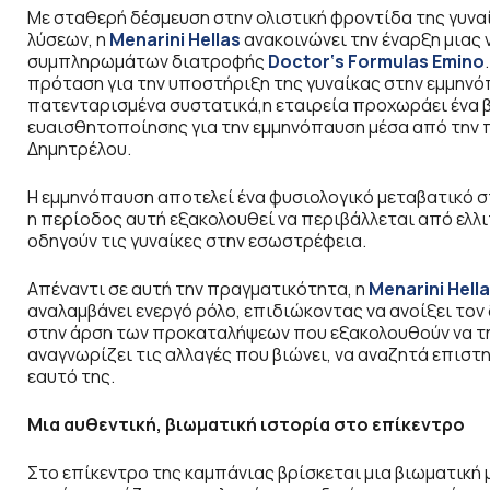
Με σταθερή δέσμευση στην ολιστική φροντίδα της γυνα
λύσεων, η
Menarini Hellas
ανακοινώνει την έναρξη μιας ν
συμπληρωμάτων διατροφής
Doctor
‘
s Formulas Emino
πρόταση για την υποστήριξη της γυναίκας στην εμμηνόπ
πατενταρισμένα συστατικά,η εταιρεία προχωράει ένα 
ευαισθητοποίησης για την εμμηνόπαυση μέσα από την 
Δημητρέλου.
Η εμμηνόπαυση αποτελεί ένα φυσιολογικό μεταβατικό στ
η περίοδος αυτή εξακολουθεί να περιβάλλεται από ελλ
οδηγούν τις γυναίκες στην εσωστρέφεια.
Απέναντι σε αυτή την πραγματικότητα, η
Menarini Hell
αναλαμβάνει ενεργό ρόλο, επιδιώκοντας να ανοίξει τον
στην άρση των προκαταλήψεων που εξακολουθούν να τη 
αναγνωρίζει τις αλλαγές που βιώνει, να αναζητά επιστ
εαυτό της.
Μια αυθεντική, βιωματική ιστορία στο επίκεντρο
Στο επίκεντρο της καμπάνιας βρίσκεται μια βιωματικ