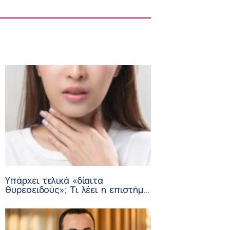
Στους Φούρνους η 230η Αποστολή των
Κινητών Ιατρικών Μονάδων (ΚΙΜ)
8:06 πμ
Υπάρχει τελικά «δίαιτα
θυρεοειδούς»; Τι λέει η επιστήμη
για τη διατροφή και τα
συμπληρώματα