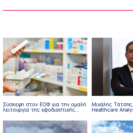
Σύσκεψη στον ΕΟΦ για την ομαλή
Μιχάλης Τάτσης,
λειτουργία της εφοδιαστικής
Healthcare Analy
αλυσίδας των φαρμάκων στη
Επιχειρηματικής
διάρκεια του καλοκαιριού
Ομίλου HHG