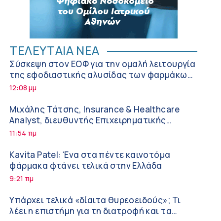
ΤΕΛΕΥΤΑΙΑ ΝΕΑ
Σύσκεψη στον ΕΟΦ για την ομαλή λειτουργία
της εφοδιαστικής αλυσίδας των φαρμάκων
στη διάρκεια του καλοκαιριού
12:08 μμ
Μιχάλης Τάτσης, Insurance & Healthcare
Analyst, διευθυντής Επιχειρηματικής
Ανάπτυξης Ομίλου HHG
11:54 πμ
Kavita Patel: Ένα στα πέντε καινοτόμα
φάρμακα φτάνει τελικά στην Ελλάδα
9:21 πμ
Υπάρχει τελικά «δίαιτα θυρεοειδούς»; Τι
λέει η επιστήμη για τη διατροφή και τα