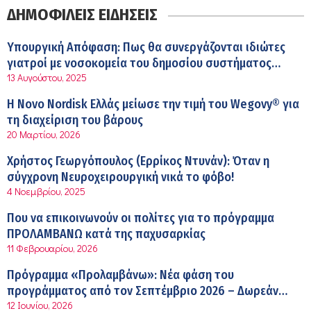
στους ηλικιωμένους εργαζόμενους
ΔΗΜΟΦΙΛΕΙΣ ΕΙΔΗΣΕΙΣ
6:11 πμ
Σύσκεψη στον ΕΟΦ για την ομαλή λειτουργία της
Υπουργική Απόφαση: Πως θα συνεργάζονται ιδιώτες
εφοδιαστικής αλυσίδας των φαρμάκων στη διάρκεια
γιατροί με νοσοκομεία του δημοσίου συστήματος
12:08 μμ
του καλοκαιριού
13 Αυγούστου, 2025
υγείας
Μιχάλης Τάτσης, Insurance & Healthcare Analyst,
Η Novo Nordisk Ελλάς μείωσε την τιμή του Wegovy® για
διευθυντής Επιχειρηματικής Ανάπτυξης Ομίλου HHG
τη διαχείριση του βάρους
11:54 πμ
20 Μαρτίου, 2026
Kavita Patel: Ένα στα πέντε καινοτόμα φάρμακα φτάνει
Χρήστος Γεωργόπουλος (Ερρίκος Ντυνάν): Όταν η
τελικά στην Ελλάδα
σύγχρονη Νευροχειρουργική νικά το φόβο!
9:21 πμ
4 Νοεμβρίου, 2025
Υπάρχει τελικά «δίαιτα θυρεοειδούς»; Τι λέει η
Που να επικοινωνούν οι πολίτες για το πρόγραμμα
επιστήμη για τη διατροφή και τα συμπληρώματα
ΠΡΟΛΑΜΒΑΝΩ κατά της παχυσαρκίας
7:38 πμ
11 Φεβρουαρίου, 2026
Πυρκαγιά στη Δυτική Αττική: Οι κίνδυνοι για τη δημόσια
Πρόγραμμα «Προλαμβάνω»: Νέα φάση του
υγεία
προγράμματος από τον Σεπτέμβριο 2026 – Δωρεάν
7:16 πμ
12 Ιουνίου, 2026
προληπτικές εξετάσεις έως το 2030