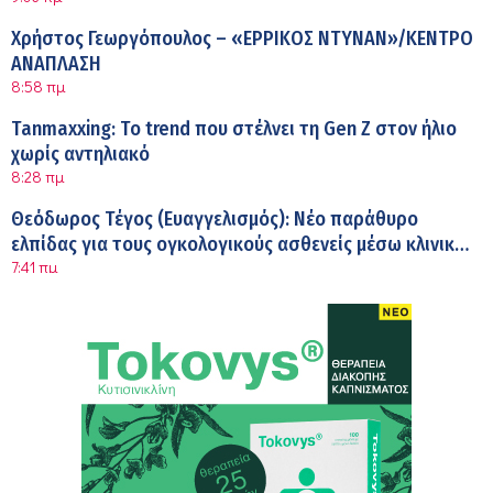
Χρήστος Γεωργόπουλος – «ΕΡΡΙΚΟΣ ΝΤΥΝΑΝ»/ΚΕΝΤΡΟ
ΑΝΑΠΛΑΣΗ
8:58 πμ
Tanmaxxing: To trend που στέλνει τη Gen Z στον ήλιο
χωρίς αντηλιακό
8:28 πμ
Θεόδωρος Τέγος (Ευαγγελισμός): Νέο παράθυρο
ελπίδας για τους ογκολογικούς ασθενείς μέσω κλινικών
7:41 πμ
δοκιμών
Ασφάλεια στο νερό: 8 χρήσιμες οδηγίες από τον
Ελληνικό Ερυθρό Σταυρό
7:03 πμ
Μαρίνα Ραυτοπούλου (ΙΑΤΡΙΚΟ ΚΕΝΤΡΟ): Εκπαίδευση
στον διαβήτη – Ένας πυλώνας της σύγχρονης
6:56 πμ
φροντίδας
Αθανάσιος Μανώλης (Metropolitan Hospital):