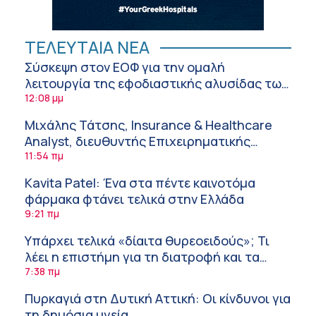
ΤΕΛΕΥΤΑΙΑ ΝΕΑ
Σύσκεψη στον ΕΟΦ για την ομαλή
λειτουργία της εφοδιαστικής αλυσίδας των
φαρμάκων στη διάρκεια του καλοκαιριού
12:08 μμ
Μιχάλης Τάτσης, Insurance & Healthcare
Analyst, διευθυντής Επιχειρηματικής
Ανάπτυξης Ομίλου HHG
11:54 πμ
Kavita Patel: Ένα στα πέντε καινοτόμα
φάρμακα φτάνει τελικά στην Ελλάδα
9:21 πμ
Υπάρχει τελικά «δίαιτα θυρεοειδούς»; Τι
λέει η επιστήμη για τη διατροφή και τα
συμπληρώματα
7:38 πμ
Πυρκαγιά στη Δυτική Αττική: Οι κίνδυνοι για
τη δημόσια υγεία