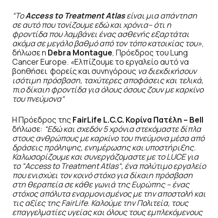
“
Το
Access
to
Treatment
Atlas
είναι μια απάντηση
σε αυτό που τονίζουμε εδώ και χρόνια– ότι η
φροντίδα που λαμβάνει ένας ασθενής εξαρτάται
ακόμα σε μεγάλο βαθμό από τον τόπο κατοικίας του»
,
δήλωσε η
Debra
Montague
, Πρόεδρος του Lung
Cancer Europe.
«
Ελπίζουμε το εργαλείο αυτό να
βοηθήσει φορείς και συνηγόρους
να διεκδικήσουν
ισότιμη πρόσβαση, ταχύτερες αποφάσεις και τελικά,
πιο δίκαιη φροντίδα για όλους όσους ζουν με καρκίνο
του πνεύμονα
“
Η Πρόεδρος της
FairLife
L
.
C
.
C
.
Κορίνα Πατέλη –
Bell
δήλωσε:
“
Εδώ και σχεδόν 5 χρόνια στεκόμαστε δίπλα
στους ανθρώπους με καρκίνο του πνεύμονα μέσα από
δράσεις πρόληψης, ενημέρωσης και υποστήριξης.
Καλωσορίζουμε και συνεργάζομαστε με το
LUCE
για
το
“
Access
to
Treatment
Atlas
“
, ένα πολύτιμο εργαλείο
που ενισχύει τον κοινό στόχο για δίκαιη πρόσβαση
στη θεραπεία σε κάθε γωνιά της Ευρώπης – ένας
στόχος απόλυτα εναρμονισμένος με την αποστολή και
τις αξίες της
FairLife
. Καλούμε την Πολιτεία, τους
επαγγελματίες υγείας και όλους τους εμπλεκόμενους