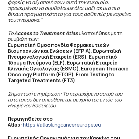
φορείς να αξιοποιήσουν αυτή την ευκαιρία,
προκειμένου να συμβάλουμε όλοι μαζί σε μια πιο
δίκαιη πραγματικότητα για τους ασθενείς με καρκίνο
του πνεύμονα.
“
Το
Access
to
Treatment
Atlas
υλοποιήθηκε με τη
συμβολή των:
Ευρωπαϊκή Ομοσπονδία Φαρμακευτικών
Βιομηχανιών και Ενώσεων (
EFPIA
)
,
Ευρωπαϊκή
Πνευμονολογική Εταιρεία (
ERS
)
,
Ευρωπαϊκό
Ίδρυμα Πνεύμονα (
ELF
)
,
Ευρωπαϊκή Εταιρεία
Κλινικής Ογκολογίας (
ESMO
)
,
European
Thoracic
Oncology
Platform
(
ETOP
)
,
From
Testing
to
Targeted
Treatments
(
FT
3)
.
Σημαντική ενημέρωση: Το περιεχόμενο αυτού του
ιστότοπου δεν απευθύνεται σε χρήστες εντός του
Ηνωμένου Βασιλείου.
Περιηγηθείτε στο
Atlas
:
https://atlaslungcancereurope.eu
Ευρωπαϊκός Οργανισμός για τον Καρκίνο του