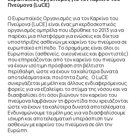
Πνεύμονα (LuCE)
Ο Ευρωπαϊκός Οργανισμός για τον Καρκίνο του
Πνεύμονα (LuCE) είναι ένας μη κερδοσκοπικός
οργανισμός ομπρέλα που ιδρύθηκε το 2013 για να
παρέχει μια πλατφόρμα για ενώσεις και δίκτυα
υποστήριξης ασθενών με καρκίνο του πνεύμονα σε
ευρωπαϊκό επίπεδο. Το όραμά μας είναι όλοι οι
Ευρωπαίοι (ασθενείς, οικογένειες και φροντιστές)
που επηρεάζονται από τον καρκίνο του πνεύμονα
να έχουν ισότιμη πρόσβαση στη βέλτιστη
περίθαλψη, ώστε να έχουν τα καλύτερα δυνατά
αποτελέσματα και ποιότητα ζωής. Ο LuCE
συνεργάζεται με μέλη και άλλους ενδιαφερόμενους
φορείς για να εξαλείψει το στίγμα της νόσου και να
διασφαλίσει ότι όσοι βιώνουν τον καρκίνο του
πνεύμονα λαμβάνουν τη φροντίδα που χρειάζονται
ώστε να έχουν τα καλύτερα δυνατά αποτελέσματα.
Ενδυναμώνουμε τα μέλη μας για να διασφαλίσουμε
ισχυρή και αποτελεσματική υπεράσπιση των
ασθενών με καρκίνο του πνεύμονα σε όλη την
Ευρώπη.