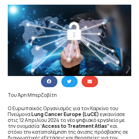
Του Άρη Μπερζοβίτη
Ο Ευρωπαϊκός Οργανισμός για τον Καρκίνο του
Πνεύμονα
Lung
Cancer
Europe
(
LuCE
)
εγκαινίασε
στις 12 Απριλίου 2024 το νέο ψηφιακό εργαλείο με
την ονομασία “
Access
to
Treatment
Atlas
“
και
στόχο την καταπολέμηση της άνισης πρόσβασης σε
διαγνωστικές εξετάσεις και θεραπείες για τον