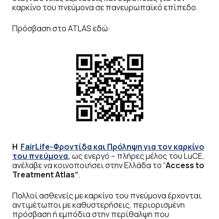
καρκίνο του πνεύμονα σε πανευρωπαϊκό επίπεδο.
Πρόσβαση στο ATLAS εδώ:
Η
FairLife
-Φροντίδα και Πρόληψη για τον καρκίνο
του πνεύμονα
,
ως ενεργό – πλήρες μέλος του LuCE,
ανέλαβε να κοινοποιήσει στην Ελλάδα το “
Access
to
Treatment
Atlas
“
.
Πολλοί ασθενείς με καρκίνο του πνεύμονα έρχονται
αντιμέτωποι με καθυστερήσεις, περιορισμένη
πρόσβαση ή εμπόδια στην περίθαλψη που