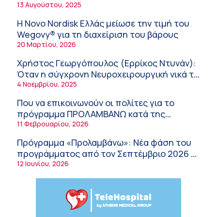
νοσοκομεία του δημοσίου συστήματος
13 Αυγούστου, 2025
«Σε πέντε χρόνια μπορεί να έχουμε
υγείας
θεραπεία που αναστέλλει την εξέλιξη του
9:24 πμ
Η Novo Nordisk Ελλάς μείωσε την τιμή του
Πάρκινσον»
Wegovy® για τη διαχείριση του βάρους
Αντώνης Βουκλαρής – «ΕΡΡΙΚΟΣ ΝΤΥΝΑΝ»
20 Μαρτίου, 2026
9:18 πμ
Χρήστος Γεωργόπουλος (Ερρίκος Ντυνάν):
Πώς να προλάβετε και να αντιμετωπίσετε τη
Όταν η σύγχρονη Νευροχειρουργική νικά το
διάρροια των ταξιδιωτών
φόβο!
4 Νοεμβρίου, 2025
8:30 πμ
Που να επικοινωνούν οι πολίτες για το
Ευμενής Καραφυλλίδης (Metropolitan
πρόγραμμα ΠΡΟΛΑΜΒΑΝΩ κατά της
General): Γιατί η διατροφή πρέπει να
παχυσαρκίας
11 Φεβρουαρίου, 2026
καθοδηγείται από κλινικό διαιτολόγο;
7:37 πμ
Πρόγραμμα «Προλαμβάνω»: Νέα φάση του
Ιωάννης Μπολέτης – ΩΝΑΣΕΙΟ
προγράμματος από τον Σεπτέμβριο 2026 –
5:42 πμ
Δωρεάν προληπτικές εξετάσεις έως το
12 Ιουνίου, 2026
Μητρικός θηλασμός: Η πρώτη επένδυση
2030
στην υγεία του παιδιού
5:37 πμ
Νικόλαος Παρασκευάς (ΥΓΕΙΑ): Τα