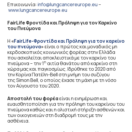
Επικοινωνία:
info@lungcancereurope.eu
–
www.lungcancereurope.eu
FairLife
Φροντίδα και Πρόληψη για τον Καρκίνο
του Πνεύμονα
H
«
FairLife
-Φροντίδα και Πρόληψη για τον καρκίνο
του πνεύμονα
»
είναι o πρώτος και μοναδικός μη
κερδοσκοπικός κοινωνικός φορέας στην Ελλάδα
που ασχολείται αποκλειστικά με τον καρκίνο του
η
πνεύμονα – την 1
αιτία θανάτου από καρκίνο στη
χώρα μας και παγκοσμίως. Ιδρύθηκε το 2020 από
την Κορίνα Πατέλη-Βell στη μνήμη του συζύγου
της Simon Bell, ο οποίος έχασε τη μάχη με τη νόσο
τον Αύγουστο του 2020.
Αποστολή του φορέα
είναι η ενημέρωση και
ευαισθητοποίηση για την πρόληψη του καρκίνου του
πνεύμονα καθώς και η ολιστική στήριξη ασθενών και
των οικογενειών στη διαδρομή τους με την
ασθένεια.