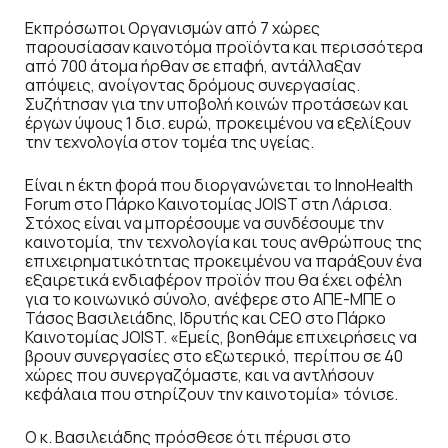
Εκπρόσωποι Οργανισμών από 7 χώρες
παρουσίασαν καινοτόμα προϊόντα και περισσότερα
από 700 άτομα ήρθαν σε επαφή, αντάλλαξαν
απόψεις, ανοίγοντας δρόμους συνεργασίας.
Συζήτησαν για την υποβολή κοινών προτάσεων και
έργων ύψους 1 δισ. ευρώ, προκειμένου να εξελίξουν
την τεχνολογία στον τομέα της υγείας.
Είναι η έκτη φορά που διοργανώνεται το InnoHealth
Forum στο Πάρκο Καινοτομίας JOIST στη Λάρισα.
Στόχος είναι να μπορέσουμε να συνδέσουμε την
καινοτομία, την τεχνολογία και τους ανθρώπους της
επιχειρηματικότητας προκειμένου να παράξουν ένα
εξαιρετικά ενδιαφέρον προϊόν που θα έχει οφέλη
για το κοινωνικό σύνολο, ανέφερε στο ΑΠΕ-ΜΠΕ ο
Τάσος Βασιλειάδης, Ιδρυτής και CEO στο Πάρκο
Καινοτομίας JOIST. «Εμείς, βοηθάμε επιχειρήσεις να
βρουν συνεργασίες στο εξωτερικό, περίπου σε 40
χώρες που συνεργαζόμαστε, και να αντλήσουν
κεφάλαια που στηρίζουν την καινοτομία» τόνισε.
Ο κ. Βασιλειάδης πρόσθεσε ότι πέρυσι στο