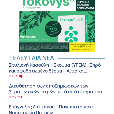
ΤΕΛΕΥΤΑΙΑ ΝΕΑ
Στυλιανή Κασούλη – Σκούμα (ΥΓΕΙΑ): Ξηρό
και αφυδατωμένο δέρμα – Αίτια και
αντιμετώπιση
10:14 πμ
Διευθέτηση των αποζημιώσεων των
Στρατιωτικών Ιατρών μετά από αίτημα του
ΙΣΑ
9:52 πμ
Ευάγγελος Λιάτσικος – Πανεπιστημιακό
Νοσοκομείο Πατρών