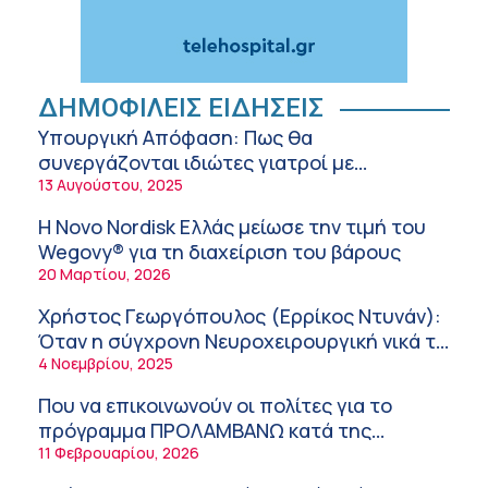
Αθανάσιος Μανώλης (Metropolitan
Hospital): Καρδιοπαθείς και καλοκαίρι –
Διακοπές με ασφάλεια
6:20 πμ
Ειρήνη Ζίγκιρη (Ερρίκος Ντυνάν): H θερμική
ΔΗΜΟΦΙΛΕΙΣ ΕΙΔΗΣΕΙΣ
καταπόνηση στους ηλικιωμένους
Υπουργική Απόφαση: Πως θα
εργαζόμενους
6:11 πμ
συνεργάζονται ιδιώτες γιατροί με
νοσοκομεία του δημοσίου συστήματος
13 Αυγούστου, 2025
Σύσκεψη στον ΕΟΦ για την ομαλή
υγείας
λειτουργία της εφοδιαστικής αλυσίδας των
Η Novo Nordisk Ελλάς μείωσε την τιμή του
φαρμάκων στη διάρκεια του καλοκαιριού
12:08 μμ
Wegovy® για τη διαχείριση του βάρους
20 Μαρτίου, 2026
Μιχάλης Τάτσης, Insurance & Healthcare
Analyst, διευθυντής Επιχειρηματικής
Χρήστος Γεωργόπουλος (Ερρίκος Ντυνάν):
Ανάπτυξης Ομίλου HHG
11:54 πμ
Όταν η σύγχρονη Νευροχειρουργική νικά το
φόβο!
4 Νοεμβρίου, 2025
Kavita Patel: Ένα στα πέντε καινοτόμα
φάρμακα φτάνει τελικά στην Ελλάδα
Που να επικοινωνούν οι πολίτες για το
9:21 πμ
πρόγραμμα ΠΡΟΛΑΜΒΑΝΩ κατά της
παχυσαρκίας
11 Φεβρουαρίου, 2026
Υπάρχει τελικά «δίαιτα θυρεοειδούς»; Τι