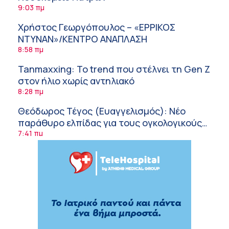
9:03 πμ
Χρήστος Γεωργόπουλος – «ΕΡΡΙΚΟΣ
ΝΤΥΝΑΝ»/ΚΕΝΤΡΟ ΑΝΑΠΛΑΣΗ
8:58 πμ
Tanmaxxing: To trend που στέλνει τη Gen Z
στον ήλιο χωρίς αντηλιακό
8:28 πμ
Θεόδωρος Τέγος (Ευαγγελισμός): Νέο
παράθυρο ελπίδας για τους ογκολογικούς
ασθενείς μέσω κλινικών δοκιμών
7:41 πμ
Ασφάλεια στο νερό: 8 χρήσιμες οδηγίες
από τον Ελληνικό Ερυθρό Σταυρό
7:03 πμ
Μαρίνα Ραυτοπούλου (ΙΑΤΡΙΚΟ ΚΕΝΤΡΟ):
Εκπαίδευση στον διαβήτη – Ένας πυλώνας
της σύγχρονης φροντίδας
6:56 πμ