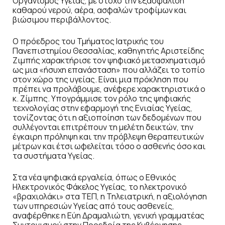
Οργανισμός Υγείας, με στόχο την εξασφάλιση
καθαρού νερού, αέρα, ασφαλών τροφίμων και
βιώσιμου περιβάλλοντος.
Ο πρόεδρος του Τμήματος Ιατρικής του
Πανεπιστημίου Θεσσαλίας, καθηγητής Αριστείδης
Ζιμπής χαρακτήρισε τον ψηφιακό μετασχηματισμό
ως μια «ήσυχη επανάσταση» που αλλάζει το τοπίο
στον χώρο της υγείας. Είναι μια πρόκληση που
πρέπει να προλάβουμε, ανέφερε χαρακτηριστικά ο
κ. Ζίμπης. Υπογράμμισε τον ρόλο της ψηφιακής
τεχνολογίας στην εφαρμογή της Ενιαίας Υγείας,
τονίζοντας ότι η αξιοποίηση των δεδομένων που
συλλέγονται επιτρέπουν τη μελέτη δεικτών, την
έγκαιρη πρόληψη και την πρόβλεψη θεραπευτικών
μέτρων και έτσι ωφελείται τόσο ο ασθενής όσο και
τα συστήματα Υγείας.
Στα νέα ψηφιακά εργαλεία, όπως ο Εθνικός
Ηλεκτρονικός Φάκελος Υγείας, το ηλεκτρονικό
«βραχιολάκι» στα ΤΕΠ, η Τηλειατρική, η αξιολόγηση
των υπηρεσιών Υγείας από τους ασθενείς,
αναφέρθηκε η Εύη Δραμαλιώτη, γενική γραμματέας