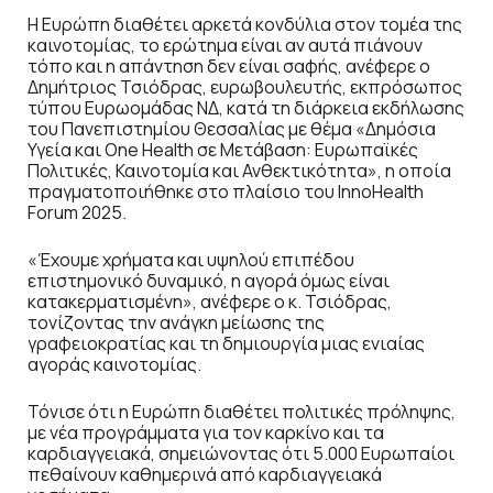
Η Ευρώπη διαθέτει αρκετά κονδύλια στον τομέα της
καινοτομίας, το ερώτημα είναι αν αυτά πιάνουν
τόπο και η απάντηση δεν είναι σαφής, ανέφερε ο
Δημήτριος Τσιόδρας, ευρωβουλευτής, εκπρόσωπος
τύπου Ευρωομάδας ΝΔ, κατά τη διάρκεια εκδήλωσης
του Πανεπιστημίου Θεσσαλίας με θέμα «Δημόσια
Υγεία και One Health σε Μετάβαση: Ευρωπαϊκές
Πολιτικές, Καινοτομία και Ανθεκτικότητα», η οποία
πραγματοποιήθηκε στο πλαίσιο του InnoHealth
Forum 2025.
«Έχουμε χρήματα και υψηλού επιπέδου
επιστημονικό δυναμικό, η αγορά όμως είναι
κατακερματισμένη», ανέφερε ο κ. Τσιόδρας,
τονίζοντας την ανάγκη μείωσης της
γραφειοκρατίας και τη δημιουργία μιας ενιαίας
αγοράς καινοτομίας.
Τόνισε ότι η Ευρώπη διαθέτει πολιτικές πρόληψης,
με νέα προγράμματα για τον καρκίνο και τα
καρδιαγγειακά, σημειώνοντας ότι 5.000 Ευρωπαίοι
πεθαίνουν καθημερινά από καρδιαγγειακά