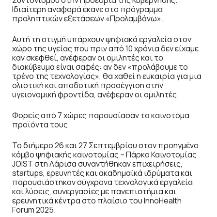
Συντονισμού στην Προεδρία της Κυβέρνησης.
Ιδιαίτερη αναφορά έκανε στο πρόγραμμα
προληπτικών εξετάσεων «Προλαμβάνω».
Αυτή τη στιγμή υπάρχουν ψηφιακά εργαλεία στον
χώρο της υγείας που πριν από 10 χρόνια δεν είχαμε
καν σκεφθεί, ανέφεραν οι ομιλητές και το
διακύβευμα είναι σαφές: αν δεν «προλάβουμε το
τρένο της τεχνολογίας», θα χαθεί η ευκαιρία για μια
ολιστική και αποδοτική προσέγγιση στην
υγειονομική φροντίδα, ανέφεραν οι ομιλητές.
Φορείς από 7 χώρες παρουσίασαν τα καινοτόμα
προϊόντα τους
Το διήμερο 26 και 27 Σεπτεμβρίου στον προηγμένο
κόμβο ψηφιακής καινοτομίας – Πάρκο Καινοτομίας
JOIST στη Λάρισα συναντήθηκαν επιχειρήσεις,
startups, ερευνητές και ακαδημαϊκά ιδρύματα και
παρουσιάστηκαν σύγχρονα τεχνολογικά εργαλεία
και λύσεις, συνεργασίες με πανεπιστήμια και
ερευνητικά κέντρα στο πλαίσιο του InnoHealth
Forum 2025.