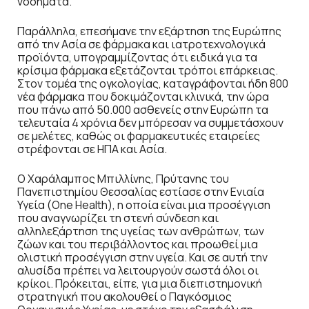
νοσήματα.
Παράλληλα, επεσήμανε την εξάρτηση της Ευρώπης
από την Ασία σε φάρμακα και ιατροτεχνολογικά
προϊόντα, υπογραμμίζοντας ότι ειδικά για τα
κρίσιμα φάρμακα εξετάζονται τρόποι επάρκειας.
Στον τομέα της ογκολογίας, καταγράφονται ήδη 800
νέα φάρμακα που δοκιμάζονται κλινικά, την ώρα
που πάνω από 50.000 ασθενείς στην Ευρώπη τα
τελευταία 4 χρόνια δεν μπόρεσαν να συμμετάσχουν
σε μελέτες, καθώς οι φαρμακευτικές εταιρείες
στρέφονται σε ΗΠΑ και Ασία.
Ο Χαράλαμπος Μπιλλίνης, Πρύτανης του
Πανεπιστημίου Θεσσαλίας εστίασε στην Ενιαία
Υγεία (One Health), η οποία είναι μια προσέγγιση
που αναγνωρίζει τη στενή σύνδεση και
αλληλεξάρτηση της υγείας των ανθρώπων, των
ζώων και του περιβάλλοντος και προωθεί μια
ολιστική προσέγγιση στην υγεία. Και σε αυτή την
αλυσίδα πρέπει να λειτουργούν σωστά όλοι οι
κρίκοι. Πρόκειται, είπε, για μια διεπιστημονική
στρατηγική που ακολουθεί ο Παγκόσμιος