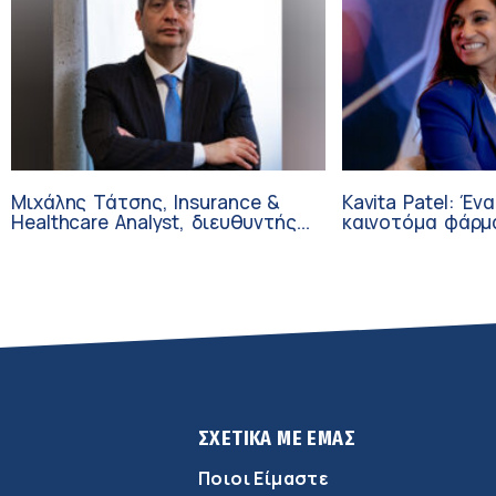
Μιχάλης Τάτσης, Insurance &
Kavita Patel: Έν
Healthcare Analyst, διευθυντής
καινοτόμα φάρμ
Επιχειρηματικής Ανάπτυξης
τελικά στην Ελλ
Ομίλου HHG
ΣΧΕΤΙΚΑ ΜΕ ΕΜΑΣ
Ποιοι Είμαστε