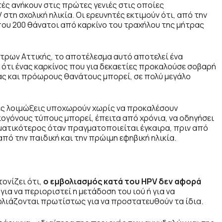
τές ανήκουν στις πρώτες γενιές στις οποίες
τη σχολική ηλικία. Οι ερευνητές εκτιμούν ότι, από την
ου 200 θάνατοι από καρκίνο του τραχήλου της μήτρας
ρων Αττικής, το αποτέλεσμα αυτό αποτελεί ένα
ι ότι ένας καρκίνος που για δεκαετίες προκαλούσε σοβαρή
ς και πρόωρους θανάτους μπορεί, σε πολύ μεγάλο
ερες λοιμώξεις υποχωρούν χωρίς να προκαλέσουν
ογόνους τύπους μπορεί, έπειτα από χρόνια, να οδηγήσει
σματικότερος όταν πραγματοποιείται έγκαιρα, πριν από
 από την παιδική και την πρώιμη εφηβική ηλικία.
ονίζει ότι,
ο εμβολιασμός κατά του HPV δεν αφορά
ια να περιοριστεί η μετάδοση του ιού ή για να
ολιάζονται πρωτίστως για να προστατευθούν τα ίδια.