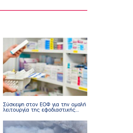
Σπύρος Γεωργαράς – «ΥΓΕΙΑ» / Ερευνητικό
και Θεραπευτικό Ινστιτούτο ΟΦΘΑΛΜΟΣ
8:59 πμ
Σύσκεψη στον ΕΟΦ για την ομαλή
λειτουργία της εφοδιαστικής
αλυσίδας των φαρμάκων στη
διάρκεια του καλοκαιριού