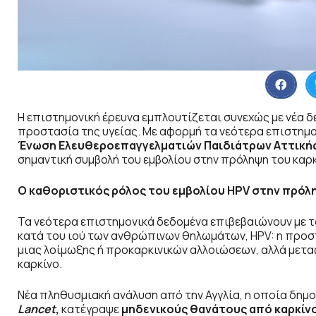
Η επιστημονική έρευνα εμπλουτίζεται συνεχώς με νέα 
προστασία της υγείας. Με αφορμή τα νεότερα επιστημον
Ένωση Ελευθεροεπαγγελματιών Παιδιάτρων Αττική
σημαντική συμβολή του εμβολίου στην πρόληψη του καρκ
Ο καθοριστικός ρόλος του εμβολίου HPV στην πρόλ
Τα νεότερα επιστημονικά δεδομένα επιβεβαιώνουν με τ
κατά του ιού των ανθρώπινων θηλωμάτων, HPV: η προσ
μιας λοίμωξης ή προκαρκινικών αλλοιώσεων, αλλά μετ
καρκίνο.
Νέα πληθυσμιακή ανάλυση από την Αγγλία, η οποία δημ
Lancet
,
κατέγραψε
μηδενικούς θανάτους από καρκίνο 