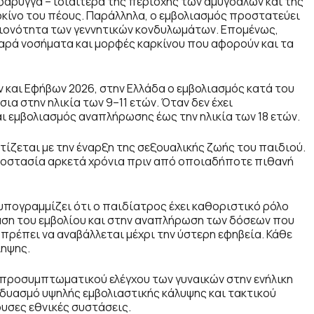
φάρυγγα – ιδιαίτερα της περιοχής των αμυγδαλών και της
ρκίνο του πέους. Παράλληλα, ο εμβολιασμός προστατεύει
ειονότητα των γεννητικών κονδυλωμάτων. Επομένως,
αρά νοσήματα και μορφές καρκίνου που αφορούν και τα
και Εφήβων 2026, στην Ελλάδα ο εμβολιασμός κατά του
σια στην ηλικία των 9–11 ετών. Όταν δεν έχει
 εμβολιασμός αναπλήρωσης έως την ηλικία των 18 ετών.
ετίζεται με την έναρξη της σεξουαλικής ζωής του παιδιού.
προστασία αρκετά χρόνια πριν από οποιαδήποτε πιθανή
πογραμμίζει ότι ο παιδίατρος έχει καθοριστικό ρόλο
αση του εμβολίου και στην αναπλήρωση των δόσεων που
 πρέπει να αναβάλλεται μέχρι την ύστερη εφηβεία. Κάθε
ληψης.
υ προσυμπτωματικού ελέγχου των γυναικών στην ενήλικη
νδυασμό υψηλής εμβολιαστικής κάλυψης και τακτικού
ουσες εθνικές συστάσεις.