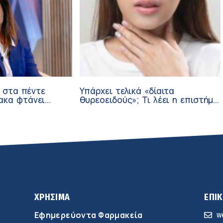
α στα πέντε
Υπάρχει τελικά «δίαιτα
ακα φτάνει
θυρεοειδούς»; Τι λέει η επιστήμη
άδα
για τη διατροφή και τα
συμπληρώματα
ΧΡΗΣΙΜΑ
ΕΠΙ
Εφημερεύοντα Φαρμακεία
w