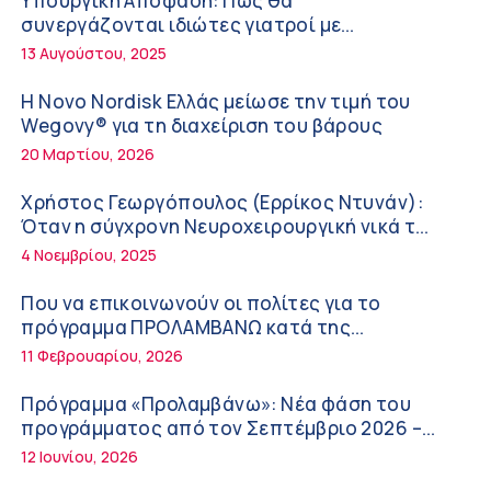
Υπουργική Απόφαση: Πως θα
την Ογκολογία
6:28 πμ
συνεργάζονται ιδιώτες γιατροί με
νοσοκομεία του δημοσίου συστήματος
13 Αυγούστου, 2025
Παύλος Γιαννακόπουλος – ΒΙΑΝΕΞ
υγείας
5:27 πμ
Η Novo Nordisk Ελλάς μείωσε την τιμή του
Wegovy® για τη διαχείριση του βάρους
Στέλιος Λιανός – INTERAMERICAN / Αθηναϊκή
20 Μαρτίου, 2026
Γενική Κλινική
5:17 πμ
Χρήστος Γεωργόπουλος (Ερρίκος Ντυνάν):
Όταν η σύγχρονη Νευροχειρουργική νικά το
Σε Λαμία και Καρδίτσα ο Υπουργός Υγείας Άδ.
φόβο!
4 Νοεμβρίου, 2025
Γεωργιάδης για την παραλαβή 7
ασθενοφόρων του ΕΚΑΒ και τα εγκαίνια του
5:04 πμ
Που να επικοινωνούν οι πολίτες για το
ΚΥ Σοφάδων
πρόγραμμα ΠΡΟΛΑΜΒΑΝΩ κατά της
Πόσο μας επηρεάζει ο ύπνος με ανεμιστήρα
παχυσαρκίας
11 Φεβρουαρίου, 2026
ή air-condition το καλοκαίρι
11:34 πμ
Πρόγραμμα «Προλαμβάνω»: Νέα φάση του
προγράμματος από τον Σεπτέμβριο 2026 –
Randy Schekman, Νομπελίστας Ιατρικής:
Δωρεάν προληπτικές εξετάσεις έως το 2030
12 Ιουνίου, 2026
«Σε πέντε χρόνια μπορεί να έχουμε