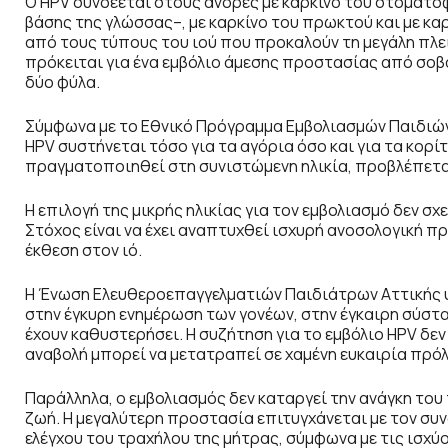
Ο HPV συνδέεται στους άνδρες με καρκίνο του στοματο
βάσης της γλώσσας–, με καρκίνο του πρωκτού και με κα
από τους τύπους του ιού που προκαλούν τη μεγάλη πλ
πρόκειται για ένα εμβόλιο άμεσης προστασίας από σοβ
δύο φύλα.
Σύμφωνα με το Εθνικό Πρόγραμμα Εμβολιασμών Παιδιών 
HPV συστήνεται τόσο για τα αγόρια όσο και για τα κορίτ
πραγματοποιηθεί στη συνιστώμενη ηλικία, προβλέπεται
Η επιλογή της μικρής ηλικίας για τον εμβολιασμό δεν σχ
Στόχος είναι να έχει αναπτυχθεί ισχυρή ανοσολογική 
έκθεση στον ιό.
Η Ένωση Ελευθεροεπαγγελματιών Παιδιάτρων Αττικής υ
στην έγκυρη ενημέρωση των γονέων, στην έγκαιρη σύστ
έχουν καθυστερήσει. Η συζήτηση για το εμβόλιο HPV δεν
αναβολή μπορεί να μετατραπεί σε χαμένη ευκαιρία πρό
Παράλληλα, ο εμβολιασμός δεν καταργεί την ανάγκη το
ζωή. Η μεγαλύτερη προστασία επιτυγχάνεται με τον συ
ελέγχου του τραχήλου της μήτρας, σύμφωνα με τις ισχύ