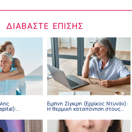
ΔΙΑΒΆΣΤΕ ΕΠΊΣΗΣ
ώλης
Ειρήνη Ζίγκιρη (Ερρίκος Ντυνάν):
pital):
H θερμική καταπόνηση στους
ι καλοκαίρι –
ηλικιωμένους εργαζόμενους
φάλεια