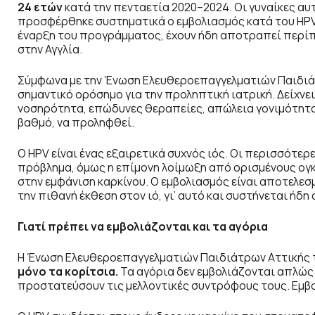
24 ετών
κατά την πενταετία 2020–2024. Οι γυναίκες αυ
προσφέρθηκε συστηματικά ο εμβολιασμός κατά του HPV σ
έναρξη του προγράμματος, έχουν ήδη αποτραπεί περίπ
στην Αγγλία.
Σύμφωνα με την Ένωση Ελευθεροεπαγγελματιών Παιδιάτ
σημαντικό ορόσημο για την προληπτική ιατρική. Δείχνε
νοσηρότητα, επώδυνες θεραπείες, απώλεια γονιμότητα
βαθμό, να προληφθεί.
Ο HPV είναι ένας εξαιρετικά συχνός ιός. Οι περισσότ
πρόβλημα, όμως η επίμονη λοίμωξη από ορισμένους ογκ
στην εμφάνιση καρκίνου. Ο εμβολιασμός είναι αποτελε
την πιθανή έκθεση στον ιό, γι’ αυτό και συστήνεται ήδη
Γιατί πρέπει να εμβολιάζονται και τα αγόρια
Η Ένωση Ελευθεροεπαγγελματιών Παιδιάτρων Αττικής τ
μόνο τα κορίτσια.
Τα αγόρια δεν εμβολιάζονται απλώς γ
προστατεύσουν τις μελλοντικές συντρόφους τους. Εμβ