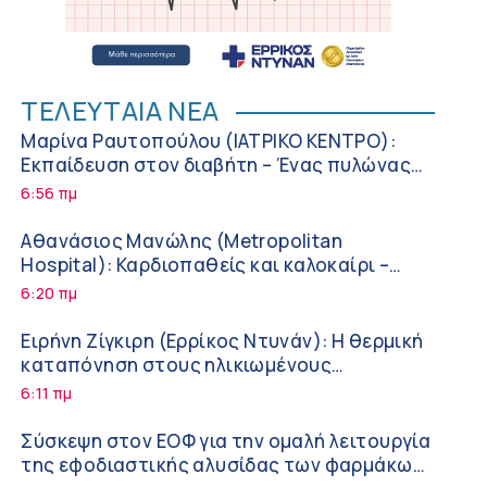
ΤΕΛΕΥΤΑΙΑ ΝΕΑ
Μαρίνα Ραυτοπούλου (ΙΑΤΡΙΚΟ ΚΕΝΤΡΟ):
Εκπαίδευση στον διαβήτη – Ένας πυλώνας
της σύγχρονης φροντίδας
6:56 πμ
Αθανάσιος Μανώλης (Metropolitan
Hospital): Καρδιοπαθείς και καλοκαίρι –
Διακοπές με ασφάλεια
6:20 πμ
Ειρήνη Ζίγκιρη (Ερρίκος Ντυνάν): H θερμική
καταπόνηση στους ηλικιωμένους
εργαζόμενους
6:11 πμ
Σύσκεψη στον ΕΟΦ για την ομαλή λειτουργία
της εφοδιαστικής αλυσίδας των φαρμάκων