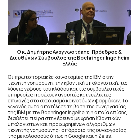
Ο κ. Δημήτρης Αναγνωστάκης, Πρόεδρος &
Διευθύνων Σύμβουλος της Boehringer Ingelheim
Ελλάς
Οι πρωτοποριακές καινοτομίες της IBM στην
τεχνητή νοημοσύνη, την κβαντική υπολογιστική, τις
λύσεις νέφους του κλάδου και τις συμβουλευτικές
υπηρεσίες παρέχουν ανοιχτές και ευέλικτες
επιλογές στο σχεδιασμό καινοτόμων φαρμάκων. Το
γεγονός αυτό αποτέλεσε τη βαση της συνεργασίας
της ΙΒΜ με την Boehringer Ingelheim η οποία επίσης
διαθέτει πείρα στην έρευνα με χρήση Κβαντικών
υπολογιστών και προχωρημένων αλγόριθμων
τεχνητής νοημοσύνης- απόρροια της συνεργασίας
της με κολοσσούς όπως η Google και η Zeiss.