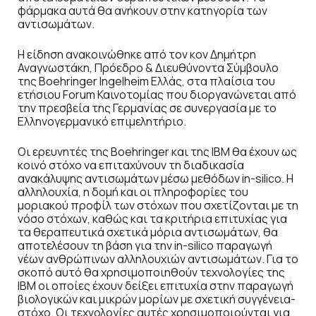
φάρμακα αυτά θα ανήκουν στην κατηγορία των
αντισωμάτων.
Η είδηση ανακοινώθηκε από τον κον Δημήτρη
Αναγνωστάκη, Πρόεδρο & Διευθύνοντα Σύμβουλο
της Boehringer Ingelheim Ελλάς, στα πλαίσια του
ετήσιου Forum Καινοτομίας που διοργανώνεται από
την πρεσβεία της Γερμανίας σε συνεργασία με το
Ελληνογερμανικό επιμελητήριο.
Oι ερευνητές της Boehringer και της IBM θα έχουν ως
κοινό στόχο να επιταχύνουν τη διαδικασία
ανακάλυψης αντισωμάτων μέσω μεθόδων in-silico. Η
αλληλουχία, η δομή και οι πληροφορίες του
μοριακού προφίλ των στόχων που σχετίζονται με τη
νόσο στόχων, καθώς και τα κριτήρια επιτυχίας για
τα θεραπευτικά σχετικά μόρια αντισωμάτων, θα
αποτελέσουν τη βάση για την in-silico παραγωγή
νέων ανθρώπινων αλληλουχιών αντισωμάτων. Για το
σκοπό αυτό θα χρησιμοποιηθούν τεχνολογίες της
IBM οι οποίες έχουν δείξει επιτυχία στην παραγωγή
βιολογικών και μικρών μορίων με σχετική συγγένεια-
στόχο. Οι τεχνολογίες αυτές χρησιμοποιούνται για