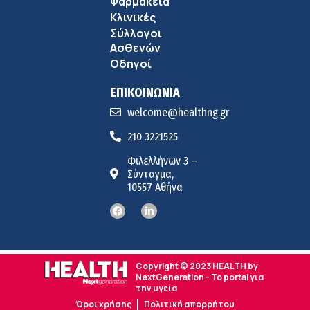
Φαρμακεία
Κλινικές
Σύλλογοι
Ασθενών
Οδηγοί
ΕΠΙΚΟΙΝΩΝΙΑ
welcome@healthng.gr
210 3221525
Φιλελλήνων 3 –
Σύνταγμα,
10557 Αθήνα
Copyright © 2023 HEALTH by
NextGeneration - Το portal για
την υγεία
Όροι χρήσης
Πολιτική απορρήτου