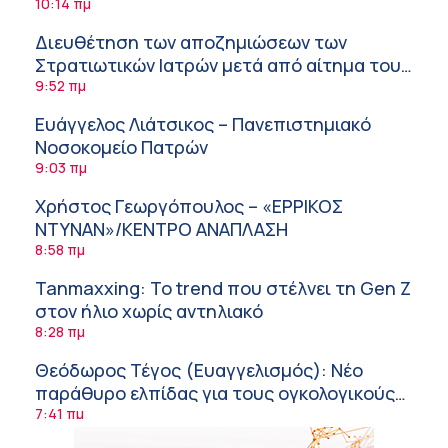
αντιμετώπιση
10:14 πμ
Διευθέτηση των αποζημιώσεων των
Στρατιωτικών Ιατρών μετά από αίτημα του
ΙΣΑ
9:52 πμ
Ευάγγελος Λιάτσικος – Πανεπιστημιακό
Νοσοκομείο Πατρών
9:03 πμ
Χρήστος Γεωργόπουλος – «ΕΡΡΙΚΟΣ
ΝΤΥΝΑΝ»/ΚΕΝΤΡΟ ΑΝΑΠΛΑΣΗ
8:58 πμ
Tanmaxxing: To trend που στέλνει τη Gen Z
στον ήλιο χωρίς αντηλιακό
8:28 πμ
Θεόδωρος Τέγος (Ευαγγελισμός): Νέο
παράθυρο ελπίδας για τους ογκολογικούς
ασθενείς μέσω κλινικών δοκιμών
7:41 πμ