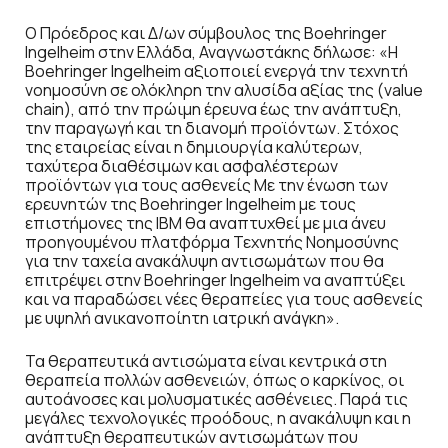
O Πρόεδρος και Δ/ων σύμβουλος της Boehringer
Ingelheim στην Ελλάδα, Αναγνωστάκης δήλωσε: «H
Boehringer Ingelheim αξιοποιεί ενεργά την τεχνητή
νοημοσύνη σε ολόκληρη την αλυσίδα αξίας της (value
chain), από την πρώιμη έρευνα έως την ανάπτυξη,
την παραγωγή και τη διανομή προϊόντων. Στόχος
της εταιρείας είναι η δημιουργία καλύτερων,
ταχύτερα διαθέσιμων και ασφαλέστερων
προϊόντων για τους ασθενείς Με την ένωση των
ερευνητών της Boehringer Ingelheim με τους
επιστήμονες της ΙΒΜ θα αναπτυχθεί με μια άνευ
προηγουμένου πλατφόρμα Τεχνητής Νοημοσύνης
για την ταχεία ανακάλυψη αντισωμάτων που θα
επιτρέψει στην Boehringer Ingelheim να αναπτύξει
και να παραδώσει νέες θεραπείες για τους ασθενείς
με υψηλή ανικανοποίητη ιατρική ανάγκη».
Τα θεραπευτικά αντισώματα είναι κεντρικά στη
θεραπεία πολλών ασθενειών, όπως ο καρκίνος, οι
αυτοάνοσες και μολυσματικές ασθένειες. Παρά τις
μεγάλες τεχνολογικές προόδους, η ανακάλυψη και η
ανάπτυξη θεραπευτικών αντισωμάτων που