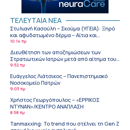
ΤΕΛΕΥΤΑΙΑ ΝΕΑ
Στυλιανή Κασούλη – Σκούμα (ΥΓΕΙΑ): Ξηρό
και αφυδατωμένο δέρμα – Αίτια και
αντιμετώπιση
10:14 πμ
Διευθέτηση των αποζημιώσεων των
Στρατιωτικών Ιατρών μετά από αίτημα του
ΙΣΑ
9:52 πμ
Ευάγγελος Λιάτσικος – Πανεπιστημιακό
Νοσοκομείο Πατρών
9:03 πμ
Χρήστος Γεωργόπουλος – «ΕΡΡΙΚΟΣ
ΝΤΥΝΑΝ»/ΚΕΝΤΡΟ ΑΝΑΠΛΑΣΗ
8:58 πμ
Tanmaxxing: To trend που στέλνει τη Gen Z