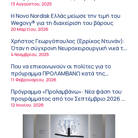
νοσοκομεία του δημοσίου συστήματος
13 Αυγούστου, 2025
Σύσκεψη στον ΕΟΦ για την ομαλή
υγείας
λειτουργία της εφοδιαστικής αλυσίδας των
Η Novo Nordisk Ελλάς μείωσε την τιμή του
φαρμάκων στη διάρκεια του καλοκαιριού
12:08 μμ
Wegovy® για τη διαχείριση του βάρους
20 Μαρτίου, 2026
Μιχάλης Τάτσης, Insurance & Healthcare
Analyst, διευθυντής Επιχειρηματικής
Χρήστος Γεωργόπουλος (Ερρίκος Ντυνάν):
Ανάπτυξης Ομίλου HHG
11:54 πμ
Όταν η σύγχρονη Νευροχειρουργική νικά το
φόβο!
4 Νοεμβρίου, 2025
Kavita Patel: Ένα στα πέντε καινοτόμα
φάρμακα φτάνει τελικά στην Ελλάδα
Που να επικοινωνούν οι πολίτες για το
9:21 πμ
πρόγραμμα ΠΡΟΛΑΜΒΑΝΩ κατά της
παχυσαρκίας
11 Φεβρουαρίου, 2026
Υπάρχει τελικά «δίαιτα θυρεοειδούς»; Τι
λέει η επιστήμη για τη διατροφή και τα
Πρόγραμμα «Προλαμβάνω»: Νέα φάση του
συμπληρώματα
7:38 πμ
προγράμματος από τον Σεπτέμβριο 2026 –
Δωρεάν προληπτικές εξετάσεις έως το
12 Ιουνίου, 2026
Πυρκαγιά στη Δυτική Αττική: Οι κίνδυνοι για
2030
τη δημόσια υγεία
7:16 πμ
Metropolitan Hospital: Στο επίκεντρο των