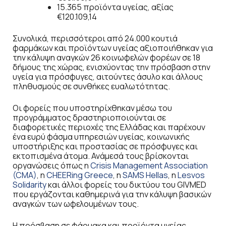
15.365 προϊόντα υγείας, αξίας
€120.109,14
Συνολικά, περισσότεροι από 24.000 κουτιά
φαρμάκων και προϊόντων υγείας αξιοποιήθηκαν για
την κάλυψη αναγκών 26 κοινωφελών φορέων σε 18
δήμους της χώρας, ενισχύοντας την πρόσβαση στην
υγεία για πρόσφυγες, αιτούντες άσυλο και άλλους
πληθυσμούς σε συνθήκες ευαλωτότητας.
Οι φορείς που υποστηρίχθηκαν μέσω του
προγράμματος δραστηριοποιούνται σε
διαφορετικές περιοχές της Ελλάδας και παρέχουν
ένα ευρύ φάσμα υπηρεσιών υγείας, κοινωνικής
υποστήριξης και προστασίας σε πρόσφυγες και
εκτοπισμένα άτομα. Ανάμεσά τους βρίσκονται
οργανώσεις όπως η
Crisis Management Association
(CMA)
, η
CHEERing Greece
, η
SAMS Hellas
, η
Lesvos
Solidarity
και άλλοι φορείς του δικτύου του GIVMED
που εργάζονται καθημερινά για την κάλυψη βασικών
αναγκών των ωφελουμένων τους.
Η πρόσβαση σε φάρμακα και προϊόντα υγείας