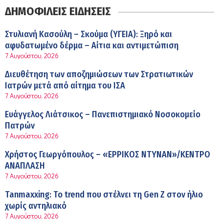
στους ηλικιωμένους εργαζόμενους
ΔΗΜΟΦΙΛΕΙΣ ΕΙΔΗΣΕΙΣ
6:11 πμ
Σύσκεψη στον ΕΟΦ για την ομαλή λειτουργία της
Στυλιανή Κασούλη – Σκούμα (ΥΓΕΙΑ): Ξηρό και
εφοδιαστικής αλυσίδας των φαρμάκων στη διάρκεια
αφυδατωμένο δέρμα – Αίτια και αντιμετώπιση
12:08 μμ
του καλοκαιριού
7 Αυγούστου, 2026
Μιχάλης Τάτσης, Insurance & Healthcare Analyst,
Διευθέτηση των αποζημιώσεων των Στρατιωτικών
διευθυντής Επιχειρηματικής Ανάπτυξης Ομίλου HHG
Ιατρών μετά από αίτημα του ΙΣΑ
11:54 πμ
7 Αυγούστου, 2026
Kavita Patel: Ένα στα πέντε καινοτόμα φάρμακα φτάνει
Ευάγγελος Λιάτσικος – Πανεπιστημιακό Νοσοκομείο
τελικά στην Ελλάδα
Πατρών
9:21 πμ
7 Αυγούστου, 2026
Υπάρχει τελικά «δίαιτα θυρεοειδούς»; Τι λέει η
Χρήστος Γεωργόπουλος – «ΕΡΡΙΚΟΣ ΝΤΥΝΑΝ»/ΚΕΝΤΡΟ
επιστήμη για τη διατροφή και τα συμπληρώματα
ΑΝΑΠΛΑΣΗ
7:38 πμ
7 Αυγούστου, 2026
Πυρκαγιά στη Δυτική Αττική: Οι κίνδυνοι για τη δημόσια
Tanmaxxing: To trend που στέλνει τη Gen Z στον ήλιο
υγεία
χωρίς αντηλιακό
7:16 πμ
7 Αυγούστου, 2026