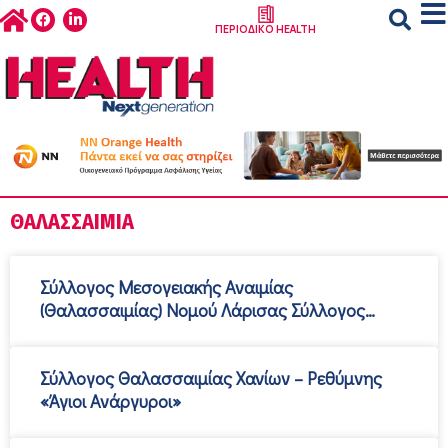
ΠΕΡΙΟΔΙΚΟ HEALTH
ΘΑΛΑΣΣΑΙΜΊΑ
Σύλλογος Μεσογειακής Αναιµίας
(Θαλασσαιµίας) Νοµού Λάρισας Σύλλογος
Γονέων Και Παιδιών Πασχόντων Από
Μεσογειακή Αναιµία
Σύλλογος Θαλασσαιµίας Χανίων – Ρεθύµνης
«Άγιοι Ανάργυροι»