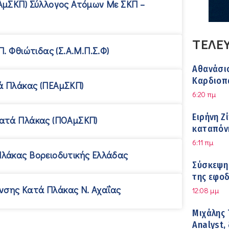
ΑμΣΚΠ) Σύλλογος Ατόµων Με ΣΚΠ –
ΤΕΛΕ
. Φθιώτιδας (Σ.Α.μ.Π.Σ.Φ)
Αθανάσιο
Καρδιοπα
ά Πλάκας (ΠΕΑμΣΚΠ)
ασφάλει
6:20 πμ
Ειρήνη Ζ
Κατά Πλάκας (ΠΟΑμΣΚΠ)
καταπόν
εργαζόμ
6:11 πμ
λάκας Βορειοδυτικής Ελλάδας
Σύσκεψη 
της εφο
στη διάρ
υνσης Κατά Πλάκας Ν. Αχαΐας
12:08 μμ
Μιχάλης 
Analyst,