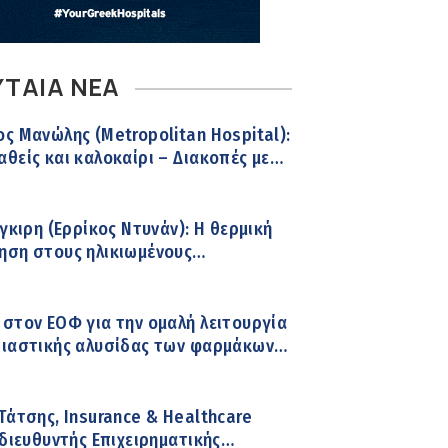
ΥΤΑΙΑ ΝΕΑ
ς Μανώλης (Metropolitan Hospital):
θείς και καλοκαίρι – Διακοπές με
α
ίγκιρη (Ερρίκος Ντυνάν): H θερμική
ηση στους ηλικιωμένους
ενους
στον ΕΟΦ για την ομαλή λειτουργία
διαστικής αλυσίδας των φαρμάκων
κεια του καλοκαιριού
Τάτσης, Insurance & Healthcare
 διευθυντής Επιχειρηματικής