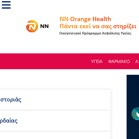
ΥΓΕΙΑ
ΦΑΡΜΑΚΟ
Α
αστοριάς
ρδαίας