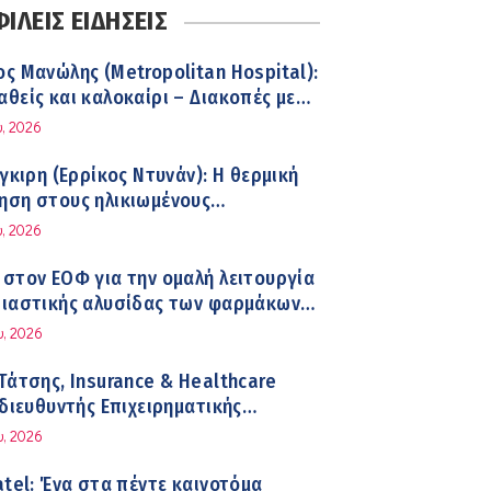
ΛΕΙΣ ΕΙΔΗΣΕΙΣ
Λιανός – INTERAMERICAN / Αθηναϊκή
ς Μανώλης (Metropolitan Hospital):
ινική
θείς και καλοκαίρι – Διακοπές με
α
, 2026
 και Καρδίτσα ο Υπουργός Υγείας
ίγκιρη (Ερρίκος Ντυνάν): H θερμική
γιάδης για την παραλαβή 7
ηση στους ηλικιωμένους
ρων του ΕΚΑΒ και τα εγκαίνια του
ενους
, 2026
δων
 επηρεάζει ο ύπνος με ανεμιστήρα ή
στον ΕΟΦ για την ομαλή λειτουργία
ition το καλοκαίρι
διαστικής αλυσίδας των φαρμάκων
κεια του καλοκαιριού
υ, 2026
hekman, Νομπελίστας Ιατρικής: «Σε
Τάτσης, Insurance & Healthcare
όνια μπορεί να έχουμε θεραπεία που
 διευθυντής Επιχειρηματικής
ει την εξέλιξη του Πάρκινσον»
ης Ομίλου HHG
υ, 2026
 Βουκλαρής – «ΕΡΡΙΚΟΣ ΝΤΥΝΑΝ»
atel: Ένα στα πέντε καινοτόμα